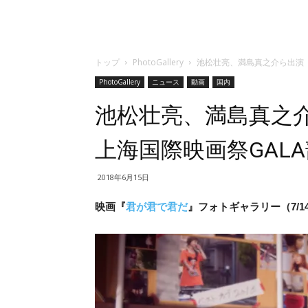
トップ
PhotoGallery
池松壮亮、満島真之介ら出演『
PhotoGallery
ニュース
動画
国内
池松壮亮、満島真之
上海国際映画祭GAL
2018年6月15日
映画『
君が君で君だ
』フォトギャラリー（7/1