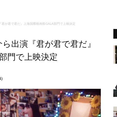
君が君で君だ』上海国際映画祭GALA部門で上映決定
介ら出演『君が君で君だ』
A部門で上映決定
4）