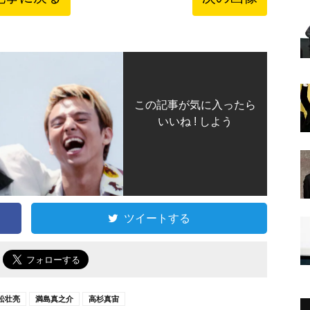
この記事が気に入ったら
いいね ! しよう
ツイートする
で
松壮亮
満島真之介
高杉真宙