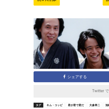
シェアする
Twitter 
タグ
キム・コッピ
君が君で君だ
大倉孝二
池