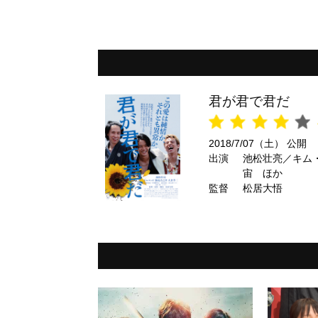
君が君で君だ
2018/7/07（土） 公開
出演
池松壮亮／キム
宙 ほか
監督
松居大悟