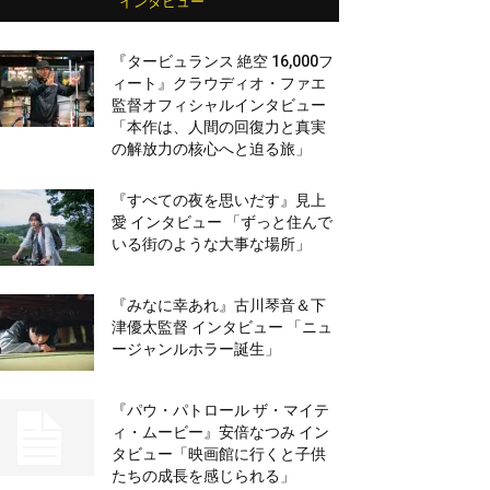
インタビュー
『タービュランス 絶空 16,000フ
ィート』クラウディオ・ファエ
監督オフィシャルインタビュー
「本作は、人間の回復力と真実
の解放力の核心へと迫る旅」
『すべての夜を思いだす』見上
愛 インタビュー 「ずっと住んで
いる街のような大事な場所」
『みなに幸あれ』古川琴音＆下
津優太監督 インタビュー 「ニュ
ージャンルホラー誕生」
『パウ・パトロール ザ・マイテ
ィ・ムービー』安倍なつみ イン
タビュー「映画館に行くと子供
たちの成長を感じられる」