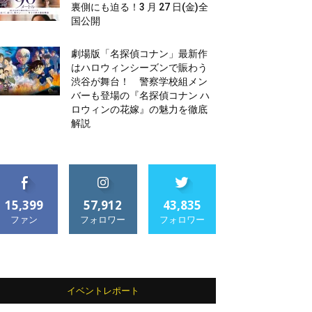
裏側にも迫る！3 月 27 日(金)全
国公開
劇場版「名探偵コナン」最新作
はハロウィンシーズンで賑わう
渋谷が舞台！ 警察学校組メン
バーも登場の『名探偵コナン ハ
ロウィンの花嫁』の魅力を徹底
解説
15,399
57,912
43,835
ファン
フォロワー
フォロワー
イベントレポート