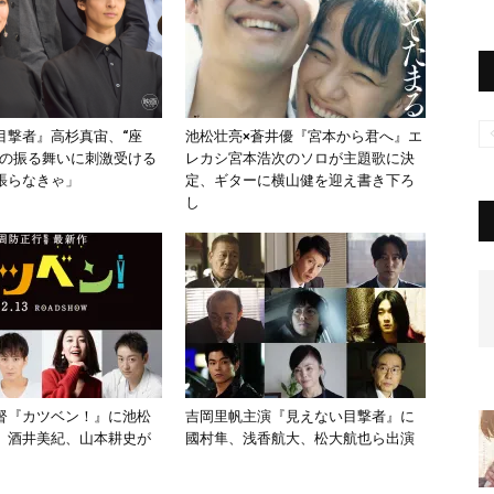
目撃者』高杉真宙、“座
池松壮亮×蒼井優『宮本から君へ』エ
帆の振る舞いに刺激受ける
レカシ宮本浩次のソロが主題歌に決
張らなきゃ」
定、ギターに横山健を迎え書き下ろ
し
督『カツベン！』に池松
吉岡里帆主演『見えない目撃者』に
、酒井美紀、山本耕史が
國村隼、浅香航大、松大航也ら出演