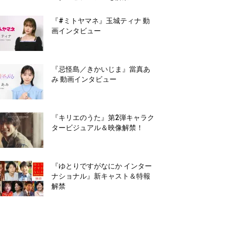
『#ミトヤマネ』玉城ティナ 動
画インタビュー
『忌怪島／きかいじま』當真あ
み 動画インタビュー
『キリエのうた』第2弾キャラク
タービジュアル＆映像解禁！
『ゆとりですがなにか インター
ナショナル』新キャスト＆特報
解禁