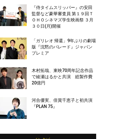
『侍タイムスリッパー』の安田
監督など豪華審査員 第１９回Ｔ
ＯＨＯシネマズ学生映画祭 ３月
３０日(月)開催
「ガリレオ 帰還」9年ぶりの劇場
版『沈黙のパレード』ジャパン
プレミア
木村拓哉、東映70周年記念作品
で綾瀬はるかと共演 総製作費
20億円
河合優実、倍賞千恵子と初共演
『PLAN 75』