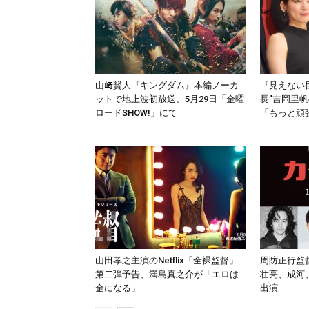
山﨑賢人『キングダム』本編ノーカ
『見えない
ットで地上波初放送、5月29日「金曜
長”吉岡里
ロードSHOW!」にて
「もっと頑
山田孝之主演のNetflix「全裸監督」
周防正行監
第二弾予告、満島真之介が「エロは
壮亮、成河
金になる」
出演