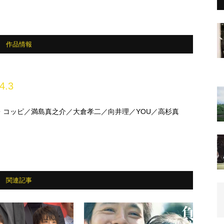
作品情報
4.3
・コッピ／満島真之介／大倉孝二／向井理／YOU／高杉真
関連記事