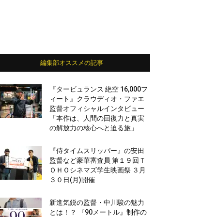
編集部オススメの記事
『タービュランス 絶空 16,000フ
ィート』クラウディオ・ファエ
監督オフィシャルインタビュー
「本作は、人間の回復力と真実
の解放力の核心へと迫る旅」
『侍タイムスリッパー』の安田
監督など豪華審査員 第１９回Ｔ
ＯＨＯシネマズ学生映画祭 ３月
３０日(月)開催
新進気鋭の監督・中川駿の魅力
とは！？ 『90メートル』制作の