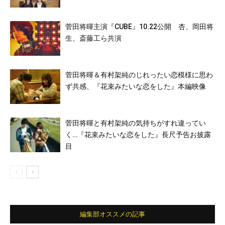
菅田将暉主演『CUBE』10.22公開 杏、岡田将
生、斎藤工ら共演
菅田将暉＆有村架純のじれったい恋模様に思わ
ず共感、『花束みたいな恋をした』本編映像
菅田将暉と有村架純の気持ちがすれ違ってい
く…『花束みたいな恋をした』長尺予告お披露
目
編集部オススメの記事