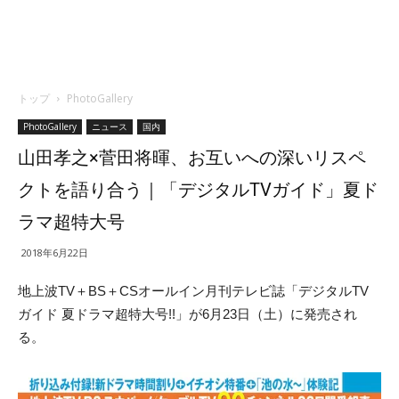
トップ
PhotoGallery
PhotoGallery
ニュース
国内
山田孝之×菅田将暉、お互いへの深いリスペ
クトを語り合う｜「デジタルTVガイド」夏ド
ラマ超特大号
2018年6月22日
地上波TV＋BS＋CSオールイン月刊テレビ誌「
デジタルTV
ガイド 夏ドラマ超特大号!!」が6月23日（土）に発売され
る。