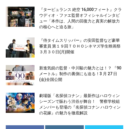
『タービュランス 絶空 16,000フィート』クラ
ウディオ・ファエ監督オフィシャルインタビ
ュー「本作は、人間の回復力と真実の解放力
の核心へと迫る旅」
『侍タイムスリッパー』の安田監督など豪華
審査員 第１９回ＴＯＨＯシネマズ学生映画祭
３月３０日(月)開催
新進気鋭の監督・中川駿の魅力とは！？ 『90
メートル』制作の裏側にも迫る！3 月 27 日
(金)全国公開
劇場版「名探偵コナン」最新作はハロウィン
シーズンで賑わう渋谷が舞台！ 警察学校組
メンバーも登場の『名探偵コナン ハロウィン
の花嫁』の魅力を徹底解説