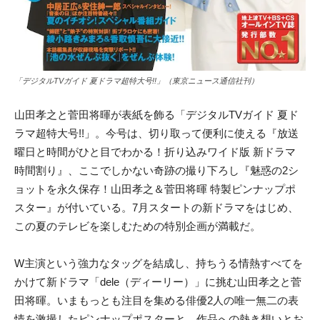
「デジタルTVガイド 夏ドラマ超特大号!!」（東京ニュース通信社刊）
山田孝之と菅田将暉が表紙を飾る「デジタルTVガイド 夏ド
ラマ超特大号!!」。今号は、切り取って便利に使える『放送
曜日と時間がひと目でわかる！折り込みワイド版 新ドラマ
時間割り』、ここでしかない奇跡の撮り下ろし『魅惑の2シ
ョットを永久保存！山田孝之＆菅田将暉 特製ピンナップポ
スター』が付いている。7月スタートの新ドラマをはじめ、
この夏のテレビを楽しむための特別企画が満載だ。
W主演という強力なタッグを結成し、持ちうる情熱すべてを
かけて新ドラマ「dele（ディーリー）」
に挑む山田孝之と菅
田将暉。いまもっとも注目を集める俳優2人の唯一無二の表
情を激撮したピ
ンナップポスターと、作品への熱き想いとお