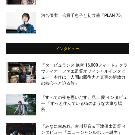
河合優実、倍賞千恵子と初共演『PLAN 75』
インタビュー
『タービュランス 絶空 16,000フィート』クラ
ウディオ・ファエ監督オフィシャルインタビ
ュー「本作は、人間の回復力と真実の解放力
の核心へと迫る旅」
『すべての夜を思いだす』見上 愛 インタビュ
ー 「ずっと住んでいる街のような大事な場
所」
『みなに幸あれ』古川琴音＆下津優太監督 イ
ンタビュー 「ニュージャンルホラー誕生」