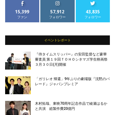
15,399
57,912
43,835
ファン
フォロワー
フォロワー
イベントレポート
『侍タイムスリッパー』の安田監督など豪華
審査員 第１９回ＴＯＨＯシネマズ学生映画祭
３月３０日(月)開催
「ガリレオ 帰還」9年ぶりの劇場版『沈黙のパ
レード』ジャパンプレミア
木村拓哉、東映70周年記念作品で綾瀬はるか
と共演 総製作費20億円