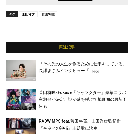
タグ
山田孝之
菅田将暉
関連記事
「その先の人生を作るために仕事をしている」
長澤まさみインタビュー『百花』
菅田将暉×Fukase『キャラクター』豪華コラボ
主題歌が決定、謎が謎を呼ぶ衝撃展開の最新予
告も
RADWIMPS feat.菅田将暉、山田洋次監督作
『キネマの神様』主題歌に決定