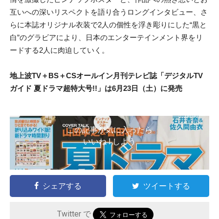
互いへの深いリスペクトを語り合うロングイ
ンタビュー、さ
らに本誌オリジナル衣装で2人の個性を浮き彫りにした“
黒と
白”のグラビアにより、日本のエンターテインメント界をリ
ードする2人に肉迫していく。
地上波TV＋BS＋CSオールイン月刊テレビ誌「
デジタルTV
ガイド 夏ドラマ超特大号!!」は6月23日（土）に発売
この記事が気に入ったら
いいね ! しよう
シェアする
ツイートする
Twitter で