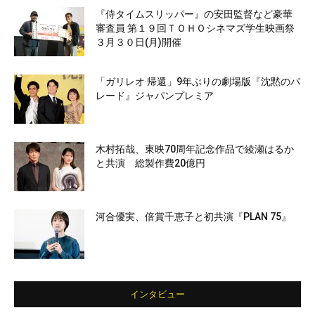
『侍タイムスリッパー』の安田監督など豪華
審査員 第１９回ＴＯＨＯシネマズ学生映画祭
３月３０日(月)開催
「ガリレオ 帰還」9年ぶりの劇場版『沈黙のパ
レード』ジャパンプレミア
木村拓哉、東映70周年記念作品で綾瀬はるか
と共演 総製作費20億円
河合優実、倍賞千恵子と初共演『PLAN 75』
インタビュー