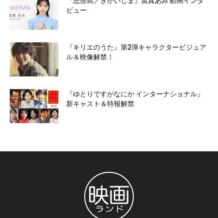
『忌怪島／きかいじま』當真あみ 動画インタ
ビュー
『キリエのうた』第2弾キャラクタービジュア
ル＆映像解禁！
『ゆとりですがなにか インターナショナル』
新キャスト＆特報解禁