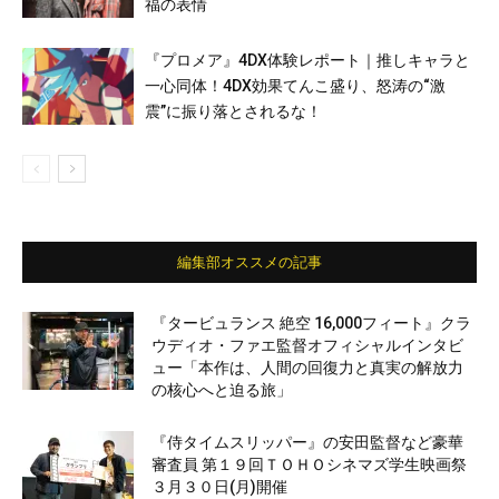
福の表情
『プロメア』4DX体験レポート｜推しキャラと
一心同体！4DX効果てんこ盛り、怒涛の“激
震”に振り落とされるな！
編集部オススメの記事
『タービュランス 絶空 16,000フィート』クラ
ウディオ・ファエ監督オフィシャルインタビ
ュー「本作は、人間の回復力と真実の解放力
の核心へと迫る旅」
『侍タイムスリッパー』の安田監督など豪華
審査員 第１９回ＴＯＨＯシネマズ学生映画祭
３月３０日(月)開催