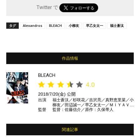
Twitter で
タグ
Alexandros
BLEACH
⼩柳友
早乙女太一
福士蒼汰
作品情報
BLEACH
4.0
2018/7/20(金) 公開
出演
福士蒼汰／杉咲花／吉沢亮／真野恵里菜／小
柳友／田辺誠一／早乙女太一／ＭＩＹＡＶＩ
監督
監督：佐藤信介／原作：久保帯人
／長澤まさみ／江口洋介 ほか
関連記事