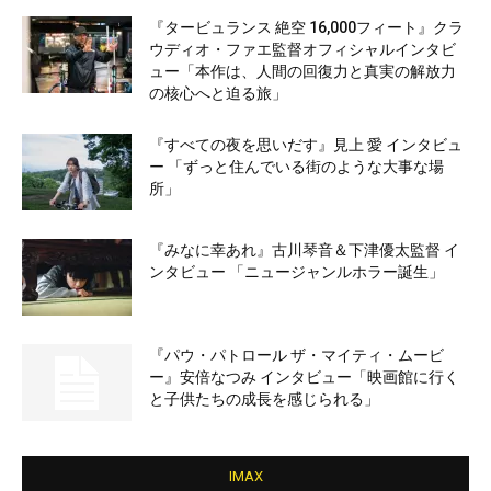
『タービュランス 絶空 16,000フィート』クラ
ウディオ・ファエ監督オフィシャルインタビ
ュー「本作は、人間の回復力と真実の解放力
の核心へと迫る旅」
『すべての夜を思いだす』見上 愛 インタビュ
ー 「ずっと住んでいる街のような大事な場
所」
『みなに幸あれ』古川琴音＆下津優太監督 イ
ンタビュー 「ニュージャンルホラー誕生」
『パウ・パトロール ザ・マイティ・ムービ
ー』安倍なつみ インタビュー「映画館に行く
と子供たちの成長を感じられる」
IMAX