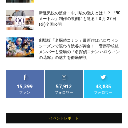
新進気鋭の監督・中川駿の魅力とは！？ 『90
メートル』制作の裏側にも迫る！3 月 27 日
(金)全国公開
劇場版「名探偵コナン」最新作はハロウィン
シーズンで賑わう渋谷が舞台！ 警察学校組
メンバーも登場の『名探偵コナン ハロウィン
の花嫁』の魅力を徹底解説
15,399
57,912
43,835
ファン
フォロワー
フォロワー
イベントレポート