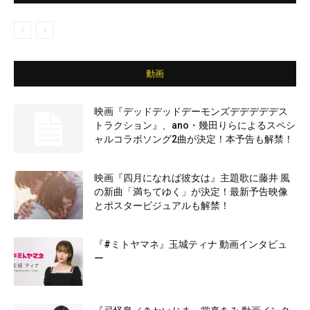
動画
映画『デッドデッドデーモンズデデデデデス
トラクション』、ano・幾田りらによるスペシ
ャルコラボソング2曲が決定！本予告も解禁！
映画『四月になれば彼女は』主題歌に藤井 風
の新曲「満ちてゆく」が決定！最新予告映像
とポスタービジュアルも解禁！
『#ミトヤマネ』玉城ティナ 動画インタビュ
ー