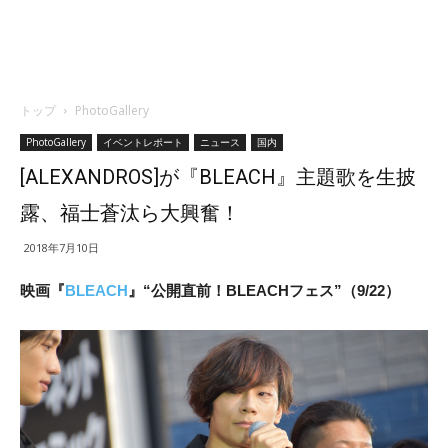
トップ
PhotoGallery
PhotoGallery
イベントレポート
ニュース
国内
[ALEXANDROS]が『BLEACH』主題歌を生披
露、福士蒼汰ら大興奮！
2018年7月10日
映画『
BLEACH
』“公開直前！BLEACHフェス”（9/22）