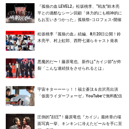
『孤狼の血 LEVEL2』松坂桃李、“戦友”鈴木亮
平との過酷なシーン回顧「体力的にも精神的に
もお互いきつかった」孤狼祭-コロフェス-開催
松坂桃李『孤狼の血』続編、8月20日公開！鈴
木亮平、村上虹郎、西野七瀬らキャスト発表
悪魔的だ〜！藤原竜也、新作は“カイジ節”が炸
裂「こんな連続技をさせられるとは」
宇宙キターーーッ！！福士蒼汰＆吉沢亮出演
「仮面ライダーフォーゼ」YouTubeで無料配信
圧倒的“顔圧″！藤原竜也『カイジ』最終章の場
面写真一挙、キンキンに冷えたビールを手に至