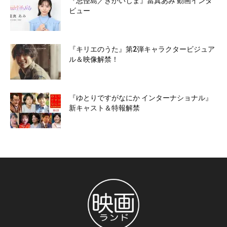
『忌怪島／きかいじま』當真あみ 動画インタ
ビュー
『キリエのうた』第2弾キャラクタービジュア
ル＆映像解禁！
『ゆとりですがなにか インターナショナル』
新キャスト＆特報解禁