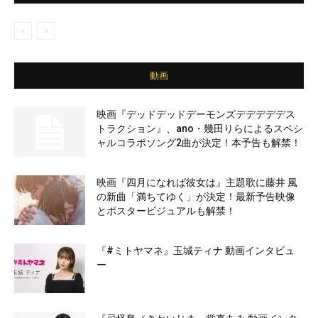
動画
映画『デッドデッドデーモンズデデデデデス
トラクション』、ano・幾田りらによるスペシ
ャルコラボソング2曲が決定！本予告も解禁！
映画『四月になれば彼女は』主題歌に藤井 風
の新曲「満ちてゆく」が決定！最新予告映像
とポスタービジュアルも解禁！
『#ミトヤマネ』玉城ティナ 動画インタビュ
ー