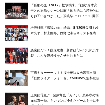
『孤狼の血 LEVEL2』松坂桃李、“戦友”鈴木亮
平との過酷なシーン回顧「体力的にも精神的に
もお互いきつかった」孤狼祭-コロフェス-開催
松坂桃李『孤狼の血』続編、8月20日公開！鈴
木亮平、村上虹郎、西野七瀬らキャスト発表
悪魔的だ〜！藤原竜也、新作は“カイジ節”が炸
裂「こんな連続技をさせられるとは」
宇宙キターーーッ！！福士蒼汰＆吉沢亮出演
「仮面ライダーフォーゼ」YouTubeで無料配信
圧倒的“顔圧″！藤原竜也『カイジ』最終章の場
面写真一挙、キンキンに冷えたビールを手に至