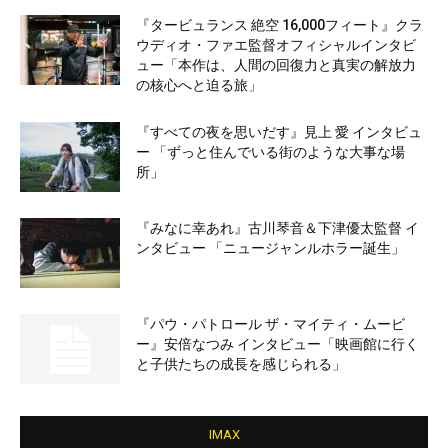
『タービュランス 絶空 16,000フィート』クラ
ウディオ・ファエ監督オフィシャルインタビ
ュー「本作は、人間の回復力と真実の解放力
の核心へと迫る旅」
『すべての夜を思いだす』見上 愛 インタビュ
ー 「ずっと住んでいる街のような大事な場
所」
『みなに幸あれ』古川琴音＆下津優太監督 イ
ンタビュー 「ニュージャンルホラー誕生」
『パウ・パトロール ザ・マイティ・ムービ
ー』安倍なつみ インタビュー「映画館に行く
と子供たちの成長を感じられる」
IMAX