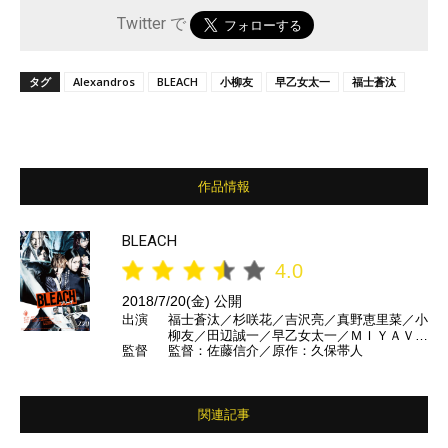
Twitter で
タグ
Alexandros
BLEACH
⼩柳友
早乙女太一
福士蒼汰
作品情報
BLEACH
4.0
2018/7/20(金) 公開
出演
福士蒼汰／杉咲花／吉沢亮／真野恵里菜／小
柳友／田辺誠一／早乙女太一／ＭＩＹＡＶＩ
監督
監督：佐藤信介／原作：久保帯人
／長澤まさみ／江口洋介 ほか
関連記事