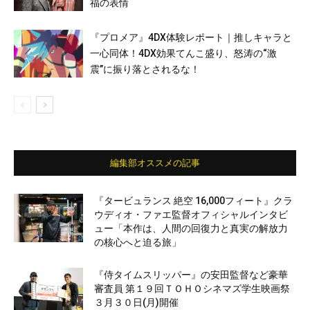
福の表情
『プロメア』4DX体験レポート｜推しキャラと
一心同体！4DX効果てんこ盛り、怒涛の“激
震”に振り落とされるな！
編集部オススメの記事
『タービュランス 絶空 16,000フィート』クラ
ウディオ・ファエ監督オフィシャルインタビ
ュー「本作は、人間の回復力と真実の解放力
の核心へと迫る旅」
『侍タイムスリッパー』の安田監督など豪華
審査員 第１９回ＴＯＨＯシネマズ学生映画祭
３月３０日(月)開催