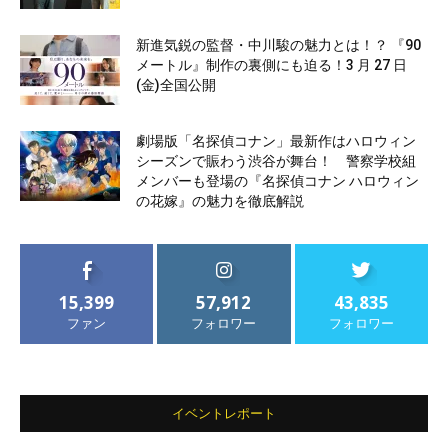
新進気鋭の監督・中川駿の魅力とは！？ 『90
メートル』制作の裏側にも迫る！3 月 27 日
(金)全国公開
劇場版「名探偵コナン」最新作はハロウィン
シーズンで賑わう渋谷が舞台！ 警察学校組
メンバーも登場の『名探偵コナン ハロウィン
の花嫁』の魅力を徹底解説
15,399
57,912
43,835
ファン
フォロワー
フォロワー
イベントレポート