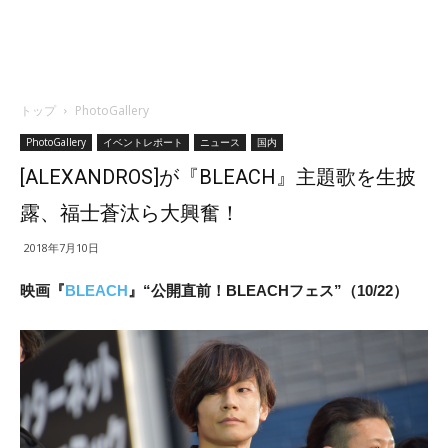
トップ
PhotoGallery
PhotoGallery
イベントレポート
ニュース
国内
[ALEXANDROS]が『BLEACH』主題歌を生披
露、福士蒼汰ら大興奮！
2018年7月10日
映画『
BLEACH
』“公開直前！BLEACHフェス”（10/22）