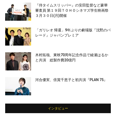
『侍タイムスリッパー』の安田監督など豪華
審査員 第１９回ＴＯＨＯシネマズ学生映画祭
３月３０日(月)開催
「ガリレオ 帰還」9年ぶりの劇場版『沈黙のパ
レード』ジャパンプレミア
木村拓哉、東映70周年記念作品で綾瀬はるか
と共演 総製作費20億円
河合優実、倍賞千恵子と初共演『PLAN 75』
インタビュー