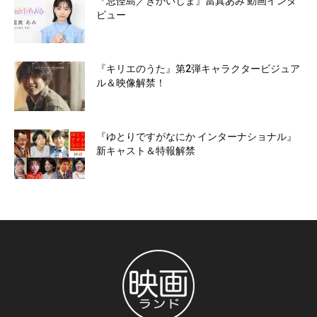
『忌怪島／きかいじま』當真あみ 動画インタ
ビュー
『キリエのうた』第2弾キャラクタービジュア
ル＆映像解禁！
『ゆとりですがなにか インターナショナル』
新キャスト＆特報解禁