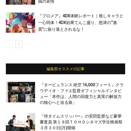
福の表情
『プロメア』4DX体験レポート｜推しキャラと
一心同体！4DX効果てんこ盛り、怒涛の“激
震”に振り落とされるな！
編集部オススメの記事
『タービュランス 絶空 16,000フィート』クラ
ウディオ・ファエ監督オフィシャルインタビ
ュー「本作は、人間の回復力と真実の解放力
の核心へと迫る旅」
『侍タイムスリッパー』の安田監督など豪華
審査員 第１９回ＴＯＨＯシネマズ学生映画祭
３月３０日(月)開催