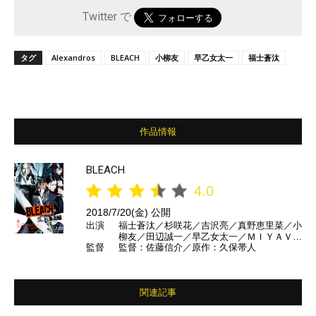
Twitter で
タグ
Alexandros
BLEACH
⼩柳友
早乙女太一
福士蒼汰
作品情報
BLEACH
4.0
2018/7/20(金) 公開
出演
福士蒼汰／杉咲花／吉沢亮／真野恵里菜／小
柳友／田辺誠一／早乙女太一／ＭＩＹＡＶＩ
監督
監督：佐藤信介／原作：久保帯人
／長澤まさみ／江口洋介 ほか
関連記事