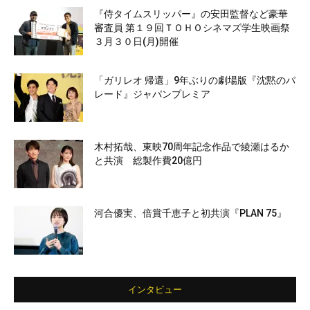
『侍タイムスリッパー』の安田監督など豪華
審査員 第１９回ＴＯＨＯシネマズ学生映画祭
３月３０日(月)開催
「ガリレオ 帰還」9年ぶりの劇場版『沈黙のパ
レード』ジャパンプレミア
木村拓哉、東映70周年記念作品で綾瀬はるか
と共演 総製作費20億円
河合優実、倍賞千恵子と初共演『PLAN 75』
インタビュー