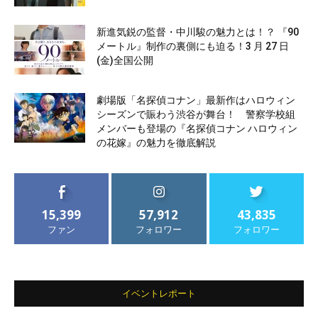
新進気鋭の監督・中川駿の魅力とは！？ 『90
メートル』制作の裏側にも迫る！3 月 27 日
(金)全国公開
劇場版「名探偵コナン」最新作はハロウィン
シーズンで賑わう渋谷が舞台！ 警察学校組
メンバーも登場の『名探偵コナン ハロウィン
の花嫁』の魅力を徹底解説
15,399
57,912
43,835
ファン
フォロワー
フォロワー
イベントレポート