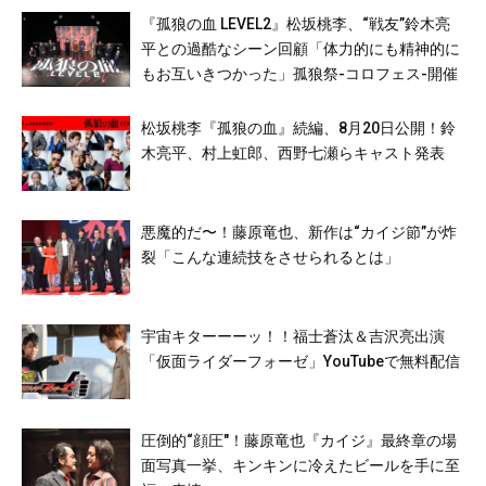
『孤狼の血 LEVEL2』松坂桃李、“戦友”鈴木亮
平との過酷なシーン回顧「体力的にも精神的に
もお互いきつかった」孤狼祭-コロフェス-開催
松坂桃李『孤狼の血』続編、8月20日公開！鈴
木亮平、村上虹郎、西野七瀬らキャスト発表
悪魔的だ〜！藤原竜也、新作は“カイジ節”が炸
裂「こんな連続技をさせられるとは」
宇宙キターーーッ！！福士蒼汰＆吉沢亮出演
「仮面ライダーフォーゼ」YouTubeで無料配信
圧倒的“顔圧″！藤原竜也『カイジ』最終章の場
面写真一挙、キンキンに冷えたビールを手に至