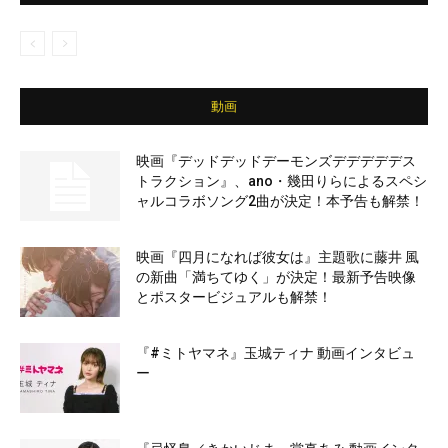
動画
映画『デッドデッドデーモンズデデデデデス
トラクション』、ano・幾田りらによるスペシ
ャルコラボソング2曲が決定！本予告も解禁！
映画『四月になれば彼女は』主題歌に藤井 風
の新曲「満ちてゆく」が決定！最新予告映像
とポスタービジュアルも解禁！
『#ミトヤマネ』玉城ティナ 動画インタビュ
ー