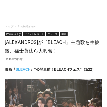
トップ
PhotoGallery
PhotoGallery
イベントレポート
ニュース
国内
[ALEXANDROS]が『BLEACH』主題歌を生披
露、福士蒼汰ら大興奮！
2018年7月10日
映画『
BLEACH
』“公開直前！BLEACHフェス”（1/22）