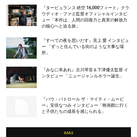
『タービュランス 絶空 16,000フィート』クラ
ウディオ・ファエ監督オフィシャルインタビ
ュー「本作は、人間の回復力と真実の解放力
の核心へと迫る旅」
『すべての夜を思いだす』見上 愛 インタビュ
ー 「ずっと住んでいる街のような大事な場
所」
『みなに幸あれ』古川琴音＆下津優太監督 イ
ンタビュー 「ニュージャンルホラー誕生」
『パウ・パトロール ザ・マイティ・ムービ
ー』安倍なつみ インタビュー「映画館に行く
と子供たちの成長を感じられる」
IMAX