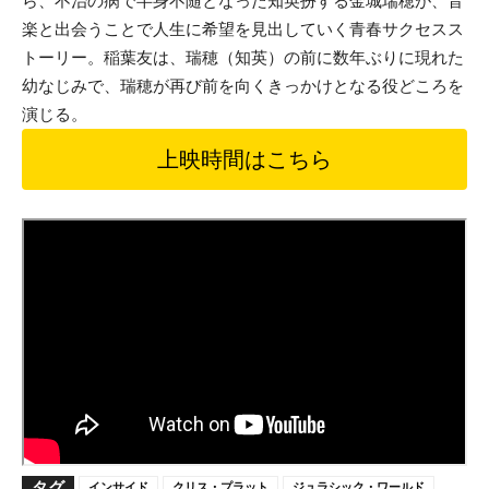
ら、不治の病で半身不随となった知英扮する金城瑞穂が、音
楽と出会うことで人生に希望を見出していく青春サクセスス
トーリー。稲葉友は、瑞穂（知英）の前に数年ぶりに現れた
幼なじみで、瑞穂が再び前を向くきっかけとなる役どころを
演じる。
上映時間はこちら
タグ
インサイド
クリス・プラット
ジュラシック・ワールド