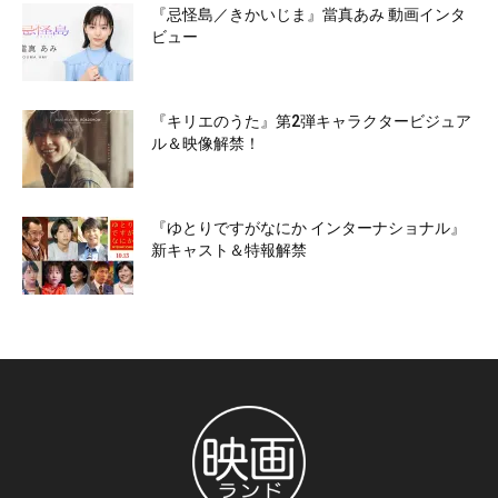
『忌怪島／きかいじま』當真あみ 動画インタ
ビュー
『キリエのうた』第2弾キャラクタービジュア
ル＆映像解禁！
『ゆとりですがなにか インターナショナル』
新キャスト＆特報解禁