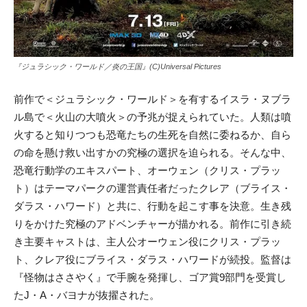
『ジュラシック・ワールド／炎の王国』(C)Universal Pictures
前作で＜ジュラシック・ワールド＞を有するイスラ・ヌブラ
ル島で＜火山の大噴火＞の予兆が捉えられていた。人類は噴
火すると知りつつも恐竜たちの生死を自然に委ねるか、自ら
の命を懸け救い出すかの究極の選択を迫られる。そんな中、
恐竜行動学のエキスパート、オーウェン（クリス・プラッ
ト）はテーマパークの運営責任者だったクレア（ブライス・
ダラス・ハワード）と共に、行動を起こす事を決意。生き残
りをかけた究極のアドベンチャーが描かれる。前作に引き続
き主要キャストは、主人公オーウェン役にクリス・プラッ
ト、クレア役にブライス・ダラス・ハワードが続投。監督は
『怪物はささやく』で手腕を発揮し、ゴア賞9部門を受賞し
たJ・A・バヨナが抜擢された。