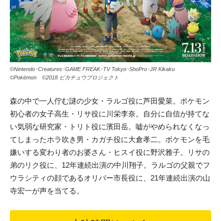
©Nintendo･Creatures･GAME FREAK･TV Tokyo･ShoPro･JR Kikaku
©Pokémon ©2018 ピカチュウプロジェクト
森の中で一人佇む謎の少女・ラルゴ役に芦田愛菜。ポケモン
初心者の女子高生・リサ役に川栄李奈。自分に自信が持てな
い気弱な研究家・トリト役に濱田岳。嘘がやめられなくなっ
てしまったホラ吹き男・カガチ役に大倉孝二。ポケモンを毛
嫌いする変わり者のお婆さん・ヒスイ役に野沢雅子。リサの
弟のリク役に、12年連続出演の中川翔子。ラルゴの父親でフ
ウラシティの顔であるオリバー市長役に、21年連続出演の山
寺宏一が声を当てる。