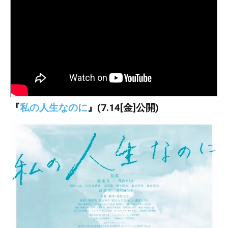
『
私の人生なのに
』(7.14[金]公開)