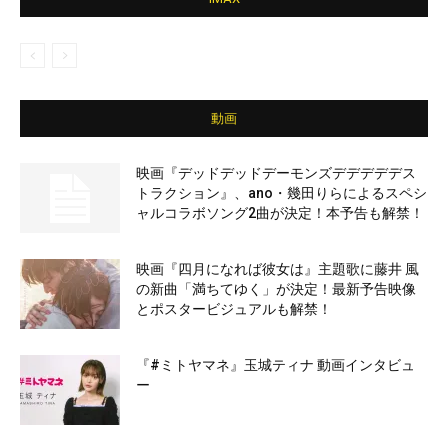
動画
映画『デッドデッドデーモンズデデデデデス
トラクション』、ano・幾田りらによるスペシ
ャルコラボソング2曲が決定！本予告も解禁！
映画『四月になれば彼女は』主題歌に藤井 風
の新曲「満ちてゆく」が決定！最新予告映像
とポスタービジュアルも解禁！
『#ミトヤマネ』玉城ティナ 動画インタビュ
ー