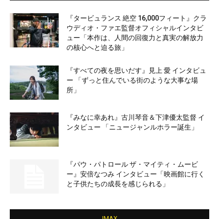
『タービュランス 絶空 16,000フィート』クラ
ウディオ・ファエ監督オフィシャルインタビ
ュー「本作は、人間の回復力と真実の解放力
の核心へと迫る旅」
『すべての夜を思いだす』見上 愛 インタビュ
ー 「ずっと住んでいる街のような大事な場
所」
『みなに幸あれ』古川琴音＆下津優太監督 イ
ンタビュー 「ニュージャンルホラー誕生」
『パウ・パトロール ザ・マイティ・ムービ
ー』安倍なつみ インタビュー「映画館に行く
と子供たちの成長を感じられる」
IMAX