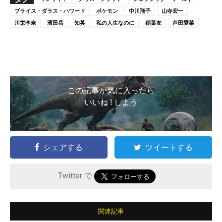
ブライス・ダラス・ハワード
ポケモン
中川翔子
山寺宏一
川栄李奈
濱田岳
知英
私の人生なのに
稲葉友
芦田愛菜
この記事が気に入ったら
いいね ! しよう
シェアする
ツイートする
Twitter で
関連記事