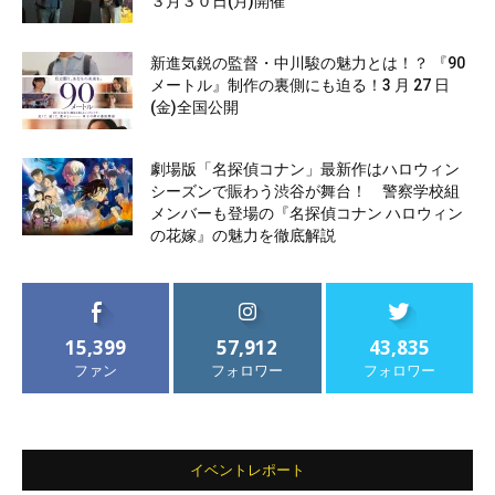
３月３０日(月)開催
新進気鋭の監督・中川駿の魅力とは！？ 『90
メートル』制作の裏側にも迫る！3 月 27 日
(金)全国公開
劇場版「名探偵コナン」最新作はハロウィン
シーズンで賑わう渋谷が舞台！ 警察学校組
メンバーも登場の『名探偵コナン ハロウィン
の花嫁』の魅力を徹底解説
15,399
57,912
43,835
ファン
フォロワー
フォロワー
イベントレポート