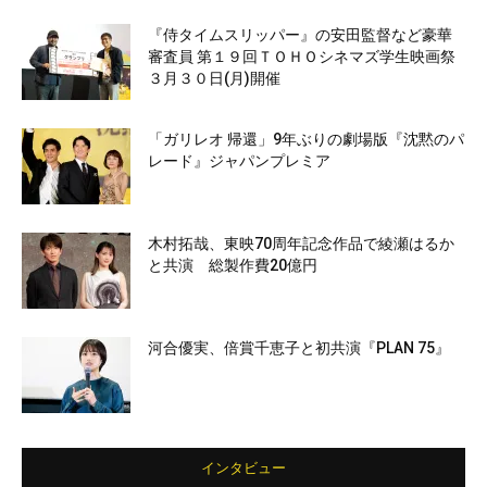
『侍タイムスリッパー』の安田監督など豪華
審査員 第１９回ＴＯＨＯシネマズ学生映画祭
３月３０日(月)開催
「ガリレオ 帰還」9年ぶりの劇場版『沈黙のパ
レード』ジャパンプレミア
木村拓哉、東映70周年記念作品で綾瀬はるか
と共演 総製作費20億円
河合優実、倍賞千恵子と初共演『PLAN 75』
インタビュー