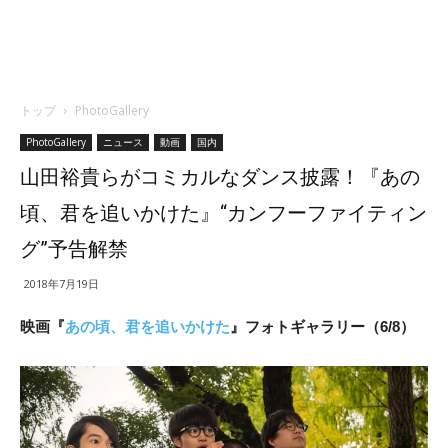
トップ
PhotoGallery
PhotoGallery
ニュース
動画
国内
山田裕貴らがコミカルなダンス披露！『あの
頃、君を追いかけた』“カンフーファイティン
グ”予告解禁
2018年7月19日
映画『
あの頃、君を追いかけた
』フォトギャラリー（6/8）