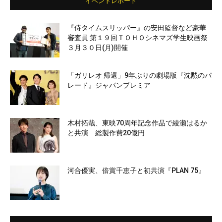
イベントレポート
『侍タイムスリッパー』の安田監督など豪華
審査員 第１９回ＴＯＨＯシネマズ学生映画祭
３月３０日(月)開催
「ガリレオ 帰還」9年ぶりの劇場版『沈黙のパ
レード』ジャパンプレミア
木村拓哉、東映70周年記念作品で綾瀬はるか
と共演 総製作費20億円
河合優実、倍賞千恵子と初共演『PLAN 75』