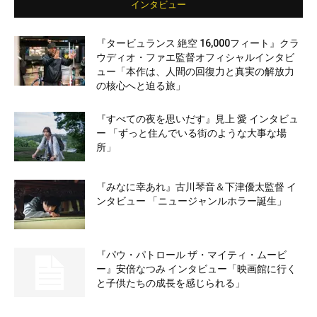
インタビュー
『タービュランス 絶空 16,000フィート』クラ
ウディオ・ファエ監督オフィシャルインタビ
ュー「本作は、人間の回復力と真実の解放力
の核心へと迫る旅」
『すべての夜を思いだす』見上 愛 インタビュ
ー 「ずっと住んでいる街のような大事な場
所」
『みなに幸あれ』古川琴音＆下津優太監督 イ
ンタビュー 「ニュージャンルホラー誕生」
『パウ・パトロール ザ・マイティ・ムービ
ー』安倍なつみ インタビュー「映画館に行く
と子供たちの成長を感じられる」