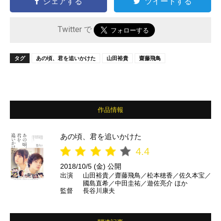
シェアする
ツイートする
Twitter で
タグ
あの頃、君を追いかけた
山田裕貴
齋藤飛鳥
作品情報
あの頃、君を追いかけた
4.4
2018/10/5 (金) 公開
出演
山田裕貴／齋藤飛鳥／松本穂香／佐久本宝／
國島直希／中田圭祐／遊佐亮介 ほか
監督
長谷川康夫