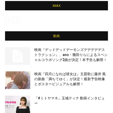
IMAX
動画
映画『デッドデッドデーモンズデデデデデス
トラクション』、ano・幾田りらによるスペシ
ャルコラボソング2曲が決定！本予告も解禁！
映画『四月になれば彼女は』主題歌に藤井 風
の新曲「満ちてゆく」が決定！最新予告映像
とポスタービジュアルも解禁！
『#ミトヤマネ』玉城ティナ 動画インタビュ
ー