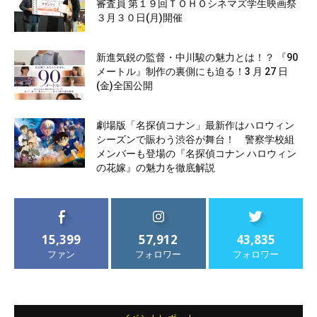
審査員 第１９回ＴＯＨＯシネマズ学生映画祭
３月３０日(月)開催
新進気鋭の監督・中川駿の魅力とは！？ 『90
メートル』制作の裏側にも迫る！3 月 27 日
(金)全国公開
劇場版「名探偵コナン」最新作はハロウィン
シーズンで賑わう渋谷が舞台！ 警察学校組
メンバーも登場の『名探偵コナン ハロウィン
の花嫁』の魅力を徹底解説
15,399
57,912
43,835
ファン
フォロワー
フォロワー