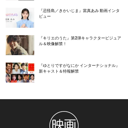
『忌怪島／きかいじま』當真あみ 動画インタ
ビュー
『キリエのうた』第2弾キャラクタービジュア
ル＆映像解禁！
『ゆとりですがなにか インターナショナル』
新キャスト＆特報解禁