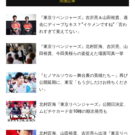
関連記事
『東京リベンジャーズ』吉沢亮＆山田裕貴、過
去にディープなキス？“イケメンですね”「言わ
れすぎて覚えてない」
『東京リベンジャーズ』北村匠海、吉沢亮、山
田裕貴、今田美桜らの姿捉えた場面写真一挙
『ヒノマルソウル～舞台裏の英雄たち～』再び
公開延期に、東宝「もう少しだけお待ちくださ
い」
北村匠海『東京リベンジャーズ』公開日決定、
ムビチケカード全10種の順次発売も
北村匠海、山田裕貴、吉沢亮ら出演『東京リベ