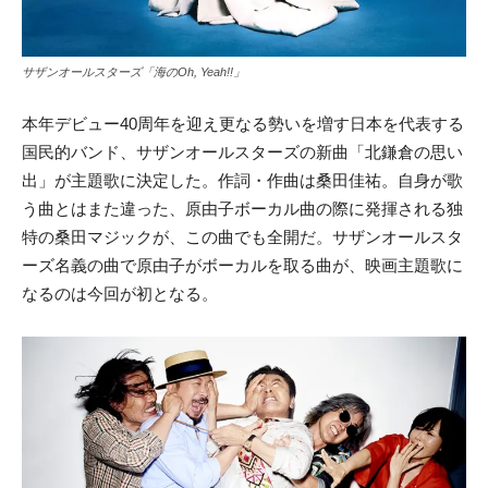
サザンオールスターズ「海のOh, Yeah!!」
本年デビュー40周年を迎え更なる勢いを増す日本を代表する
国民的バンド、サザンオールスターズの新曲「北鎌倉の思い
出」が主題歌に決定した。作詞・作曲は桑田佳祐。自身が歌
う曲とはまた違った、原由子ボーカル曲の際に発揮される独
特の桑田マジックが、この曲でも全開だ。サザンオールスタ
ーズ名義の曲で原由子がボーカルを取る曲が、映画主題歌に
なるのは今回が初となる。