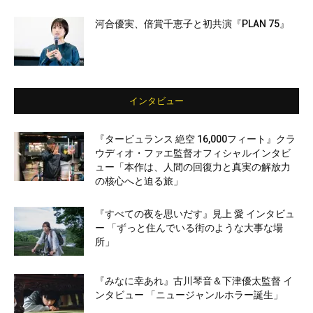
河合優実、倍賞千恵子と初共演『PLAN 75』
インタビュー
『タービュランス 絶空 16,000フィート』クラ
ウディオ・ファエ監督オフィシャルインタビ
ュー「本作は、人間の回復力と真実の解放力
の核心へと迫る旅」
『すべての夜を思いだす』見上 愛 インタビュ
ー 「ずっと住んでいる街のような大事な場
所」
『みなに幸あれ』古川琴音＆下津優太監督 イ
ンタビュー 「ニュージャンルホラー誕生」