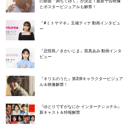
の新曲「満ちてゆく」が決定！最新予告映像
とポスタービジュアルも解禁！
『#ミトヤマネ』玉城ティナ 動画インタビュ
ー
『忌怪島／きかいじま』當真あみ 動画インタ
ビュー
『キリエのうた』第2弾キャラクタービジュア
ル＆映像解禁！
『ゆとりですがなにか インターナショナル』
新キャスト＆特報解禁