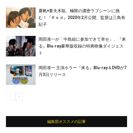
夏帆×妻夫木聡、極限の濃密ラブシーンに挑
む！『Ｒｅｄ』2020年2月公開、監督は三島有
紀子
岡田准一が「中島組に参加できて幸せ」、『来
る』Blu-ray豪華版収録の特典映像ダイジェス
ト
岡田准一 主演ホラー『来る』Blu-ray＆DVDが7
月3日リリース
編集部オススメの記事