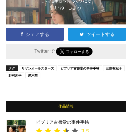
この記事が気に入ったら
いいね ! しよう
シェアする
ツイートする
Twitter で
タグ
サザンオールスターズ
ビブリア古書堂の事件手帖
三島有紀子
野村周平
黒木華
作品情報
ビブリア古書堂の事件手帖
3.5