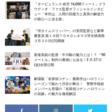
『タービュランス 絶空 16,000フィート』クラ
ウディオ・ファエ監督オフィシャルインタビ
ュー「本作は、人間の回復力と真実の解放力
の核心へと迫る旅」
『侍タイムスリッパー』の安田監督など豪華
審査員 第１９回ＴＯＨＯシネマズ学生映画祭
３月３０日(月)開催
新進気鋭の監督・中川駿の魅力とは！？ 『90
メートル』制作の裏側にも迫る！3 月 27 日
(金)全国公開
劇場版「名探偵コナン」最新作はハロウィン
シーズンで賑わう渋谷が舞台！ 警察学校組
メンバーも登場の『名探偵コナン ハロウィン
の花嫁』の魅力を徹底解説