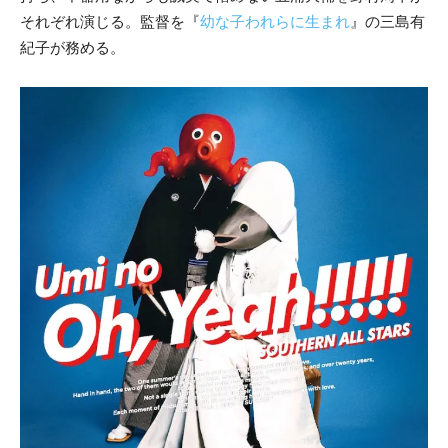
それぞれ演じる。監督を『
幼な子われらに生まれ
』の三島有
紀子が務める。