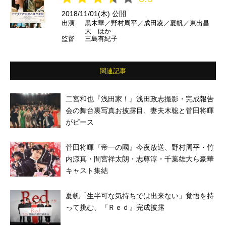
2018/11/01(木) 公開
出演
黒木華／野村周平／成田凌／夏帆／東出昌
大 ほか
監督
三島有紀子
関連記事
二宮和也『浅田家！』浅田政志撮影・完成報告
会の舞台裏写真お披露目、妻夫木聡と菅田将暉
がピース
菅田将暉『帝一の國』今夜放送、野村周平・竹
内涼真・間宮祥太朗・志尊淳・千葉雄大ら豪華
キャスト集結
夏帆「生半可な気持ちでは出来ない」覚悟を持
って挑む、『Ｒｅｄ』完成披露