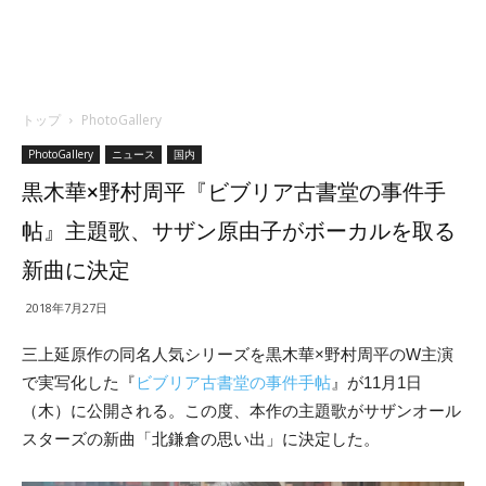
トップ
PhotoGallery
PhotoGallery
ニュース
国内
黒木華×野村周平『ビブリア古書堂の事件手
帖』主題歌、サザン原由子がボーカルを取る
新曲に決定
2018年7月27日
三上延原作の同名人気シリーズを黒木華×野村周平のW主演
で実写化した『
ビブリア古書堂の事件手帖
』が11月1日
（木）に公開される。この度、本作の主題歌がサザンオール
スターズの新曲「北鎌倉の思い出」に決定した。