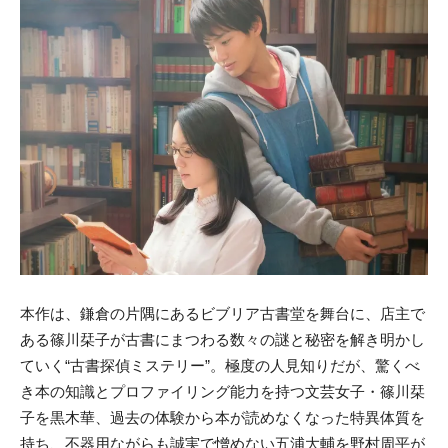
本作は、鎌倉の片隅にあるビブリア古書堂を舞台に、店主で
ある篠川栞子が古書にまつわる数々の謎と秘密を解き明かし
ていく“古書探偵ミステリー”。極度の人見知りだが、驚くべ
き本の知識とプロファイリング能力を持つ文芸女子・篠川栞
子を黒木華、過去の体験から本が読めなくなった特異体質を
持ち、不器用ながらも誠実で憎めない五浦大輔を野村周平が