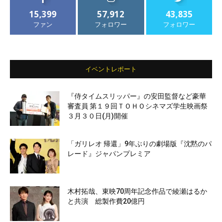
15,399
57,912
43,835
ファン
フォロワー
フォロワー
イベントレポート
『侍タイムスリッパー』の安田監督など豪華
審査員 第１９回ＴＯＨＯシネマズ学生映画祭
３月３０日(月)開催
「ガリレオ 帰還」9年ぶりの劇場版『沈黙のパ
レード』ジャパンプレミア
木村拓哉、東映70周年記念作品で綾瀬はるか
と共演 総製作費20億円