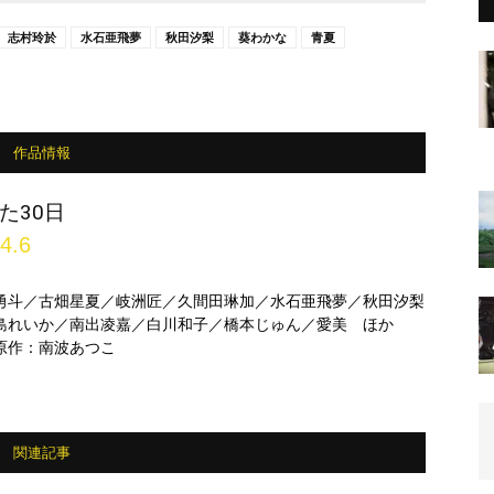
志村玲於
水石亜飛夢
秋田汐梨
葵わかな
青夏
作品情報
た30日
4.6
勇斗／古畑星夏／岐洲匠／久間田琳加／水石亜飛夢／秋田汐梨
島れいか／南出凌嘉／白川和子／橋本じゅん／愛美 ほか
原作：南波あつこ
関連記事