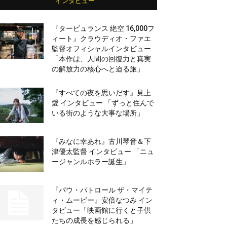
インタビュー
『タービュランス 絶空 16,000フ
ィート』クラウディオ・ファエ
監督オフィシャルインタビュー
「本作は、人間の回復力と真実
の解放力の核心へと迫る旅」
『すべての夜を思いだす』見上
愛 インタビュー 「ずっと住んで
いる街のような大事な場所」
『みなに幸あれ』古川琴音＆下
津優太監督 インタビュー 「ニュ
ージャンルホラー誕生」
『パウ・パトロール ザ・マイテ
ィ・ムービー』安倍なつみ イン
タビュー「映画館に行くと子供
たちの成長を感じられる」