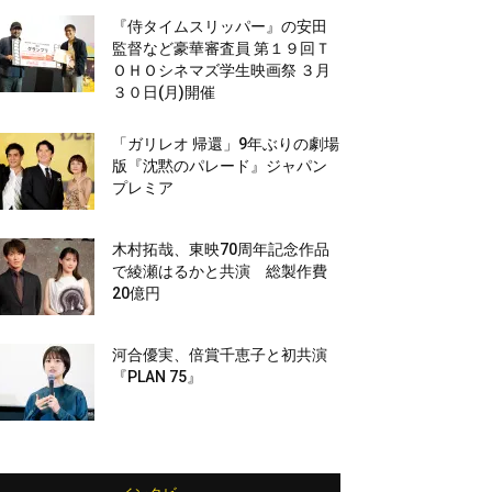
『侍タイムスリッパー』の安田
監督など豪華審査員 第１９回Ｔ
ＯＨＯシネマズ学生映画祭 ３月
３０日(月)開催
「ガリレオ 帰還」9年ぶりの劇場
版『沈黙のパレード』ジャパン
プレミア
木村拓哉、東映70周年記念作品
で綾瀬はるかと共演 総製作費
20億円
河合優実、倍賞千恵子と初共演
『PLAN 75』