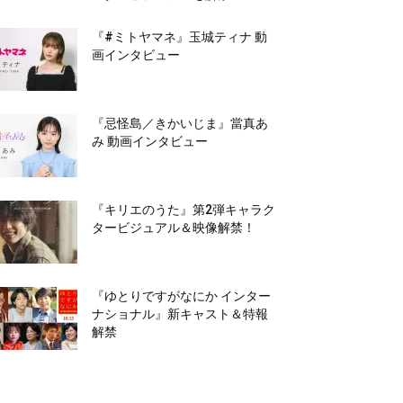
『#ミトヤマネ』玉城ティナ 動
画インタビュー
『忌怪島／きかいじま』當真あ
み 動画インタビュー
『キリエのうた』第2弾キャラク
タービジュアル＆映像解禁！
『ゆとりですがなにか インター
ナショナル』新キャスト＆特報
解禁