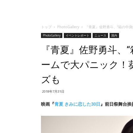
トップ
PhotoGallery
『青夏』佐野勇斗、“箱の中
PhotoGallery
イベントレポート
ニュース
国内
『青夏』佐野勇斗、“
ームで大パニック！
ズも
2018年7月31日
映画『
青夏 きみに恋した30日
』前日祭舞台挨拶