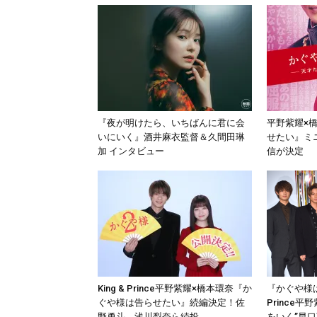
『夜が明けたら、いちばんに君に会
平野紫耀×
いにいく』酒井麻衣監督＆久間田琳
せたい』ミ
加 インタビュー
信が決定
King & Prince平野紫耀×橋本環奈『か
『かぐや様は
ぐや様は告らせたい』続編決定！佐
Prince
野勇斗、浅川梨奈ら続投
をいく”早