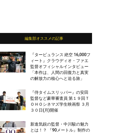
編集部オススメの記事
『タービュランス 絶空 16,000フ
ィート』クラウディオ・ファエ
監督オフィシャルインタビュー
「本作は、人間の回復力と真実
の解放力の核心へと迫る旅」
『侍タイムスリッパー』の安田
監督など豪華審査員 第１９回Ｔ
ＯＨＯシネマズ学生映画祭 ３月
３０日(月)開催
新進気鋭の監督・中川駿の魅力
とは！？ 『90メートル』制作の