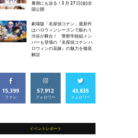
裏側にも迫る！3 月 27 日(金)全
国公開
劇場版「名探偵コナン」最新作
はハロウィンシーズンで賑わう
渋谷が舞台！ 警察学校組メン
バーも登場の『名探偵コナン ハ
ロウィンの花嫁』の魅力を徹底
解説
15,399
57,912
43,835
ファン
フォロワー
フォロワー
イベントレポート