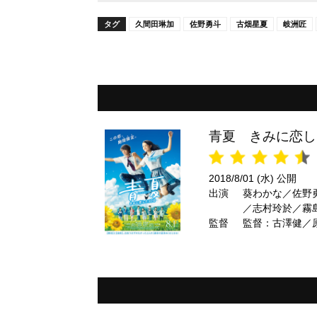
タグ
久間田琳加
佐野勇斗
古畑星夏
岐洲匠
青夏 きみに恋し
2018/8/01 (水) 公開
出演
葵わかな／佐野
／志村玲於／霧
監督
監督：古澤健／