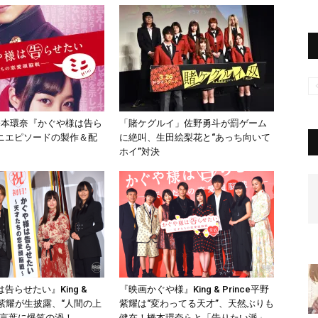
橋本環奈『かぐや様は告ら
「賭ケグルイ」佐野勇斗が罰ゲーム
ニエピソードの製作＆配
に絶叫、生田絵梨花と“あっち向いて
ホイ”対決
告らせたい』King &
『映画かぐや様』King & Prince平野
平野紫耀が生披露、“人間の上
紫耀は“変わってる天才”、天然ぶりも
口言葉に爆笑の渦！
健在！橋本環奈らと「告りたい派」