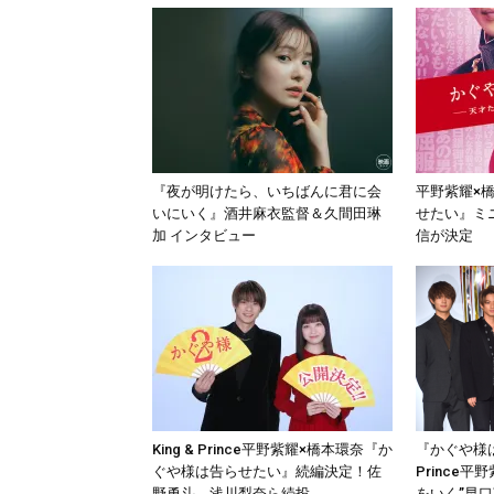
『夜が明けたら、いちばんに君に会
平野紫耀×
いにいく』酒井麻衣監督＆久間田琳
せたい』ミ
加 インタビュー
信が決定
King & Prince平野紫耀×橋本環奈『か
『かぐや様は
ぐや様は告らせたい』続編決定！佐
Prince
野勇斗、浅川梨奈ら続投
をいく”早