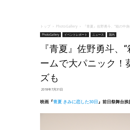
トップ
PhotoGallery
『青夏』佐野勇斗、“箱の中
PhotoGallery
イベントレポート
ニュース
国内
『青夏』佐野勇斗、“
ームで大パニック！
ズも
2018年7月31日
映画『
青夏 きみに恋した30日
』前日祭舞台挨拶