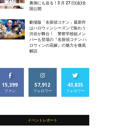
裏側にも迫る！3 月 27 日(金)全
国公開
劇場版「名探偵コナン」最新作
はハロウィンシーズンで賑わう
渋谷が舞台！ 警察学校組メン
バーも登場の『名探偵コナン ハ
ロウィンの花嫁』の魅力を徹底
解説
15,399
57,912
43,835
ファン
フォロワー
フォロワー
イベントレポート