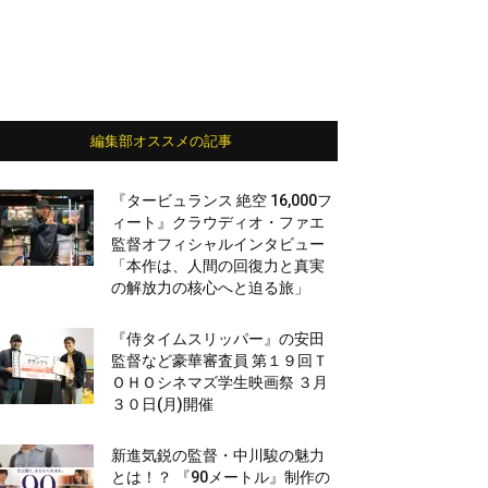
編集部オススメの記事
『タービュランス 絶空 16,000フ
ィート』クラウディオ・ファエ
監督オフィシャルインタビュー
「本作は、人間の回復力と真実
の解放力の核心へと迫る旅」
『侍タイムスリッパー』の安田
監督など豪華審査員 第１９回Ｔ
ＯＨＯシネマズ学生映画祭 ３月
３０日(月)開催
新進気鋭の監督・中川駿の魅力
とは！？ 『90メートル』制作の