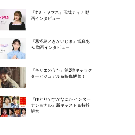
『#ミトヤマネ』玉城ティナ 動
画インタビュー
『忌怪島／きかいじま』當真あ
み 動画インタビュー
『キリエのうた』第2弾キャラク
タービジュアル＆映像解禁！
『ゆとりですがなにか インター
ナショナル』新キャスト＆特報
解禁