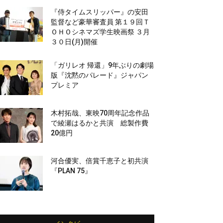
『侍タイムスリッパー』の安田
監督など豪華審査員 第１９回Ｔ
ＯＨＯシネマズ学生映画祭 ３月
３０日(月)開催
「ガリレオ 帰還」9年ぶりの劇場
版『沈黙のパレード』ジャパン
プレミア
木村拓哉、東映70周年記念作品
で綾瀬はるかと共演 総製作費
20億円
河合優実、倍賞千恵子と初共演
『PLAN 75』