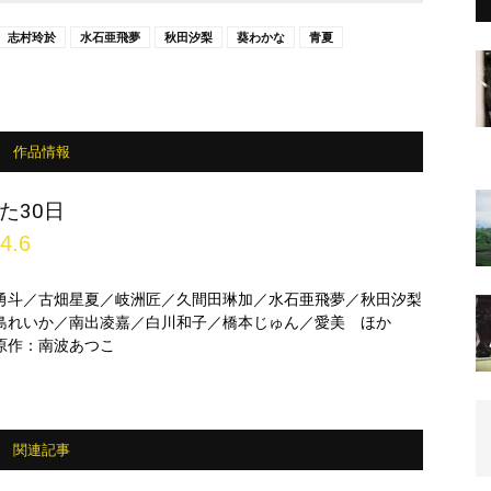
志村玲於
水石亜飛夢
秋田汐梨
葵わかな
青夏
作品情報
た30日
4.6
勇斗／古畑星夏／岐洲匠／久間田琳加／水石亜飛夢／秋田汐梨
島れいか／南出凌嘉／白川和子／橋本じゅん／愛美 ほか
原作：南波あつこ
関連記事