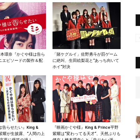
橋本環奈『かぐや様は告ら
「賭ケグルイ」佐野勇斗が罰ゲーム
ニエピソードの製作＆配
に絶叫、生田絵梨花と“あっち向いて
ホイ”対決
告らせたい』King &
『映画かぐや様』King & Prince平野
平野紫耀が生披露、“人間の上
紫耀は“変わってる天才”、天然ぶりも
口言葉に爆笑の渦！
健在！橋本環奈らと「告りたい派」