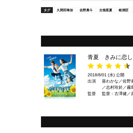
タグ
久間田琳加
佐野勇斗
古畑星夏
岐洲匠
青夏 きみに恋し
2018/8/01 (水) 公開
出演
葵わかな／佐野
／志村玲於／霧
監督
監督：古澤健／