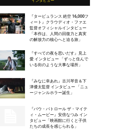
インタビュー
『タービュランス 絶空 16,000フ
ィート』クラウディオ・ファエ
監督オフィシャルインタビュー
「本作は、人間の回復力と真実
の解放力の核心へと迫る旅」
『すべての夜を思いだす』見上
愛 インタビュー 「ずっと住んで
いる街のような大事な場所」
『みなに幸あれ』古川琴音＆下
津優太監督 インタビュー 「ニュ
ージャンルホラー誕生」
『パウ・パトロール ザ・マイテ
ィ・ムービー』安倍なつみ イン
タビュー「映画館に行くと子供
たちの成長を感じられる」