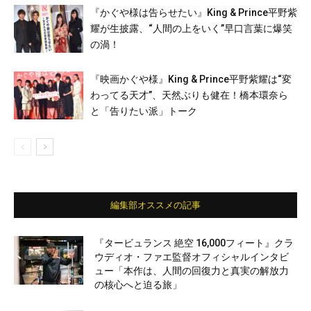
『かぐや様は告らせたい』King & Prince平野紫
耀が生披露、“人間の上をいく”早口言葉に爆笑
の渦！
『映画かぐや様』King & Prince平野紫耀は“変
わってる天才”、天然ぶりも健在！橋本環奈ら
と「告りたい派」トーク
編集部オススメの記事
『タービュランス 絶空 16,000フィート』クラ
ウディオ・ファエ監督オフィシャルインタビ
ュー「本作は、人間の回復力と真実の解放力
の核心へと迫る旅」