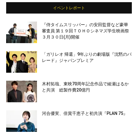
イベントレポート
『侍タイムスリッパー』の安田監督など豪華
審査員 第１９回ＴＯＨＯシネマズ学生映画祭
３月３０日(月)開催
「ガリレオ 帰還」9年ぶりの劇場版『沈黙のパ
レード』ジャパンプレミア
木村拓哉、東映70周年記念作品で綾瀬はるか
と共演 総製作費20億円
河合優実、倍賞千恵子と初共演『PLAN 75』