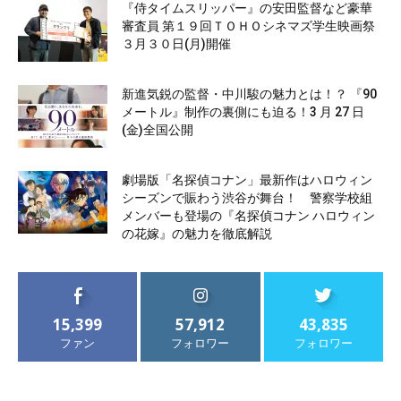
『侍タイムスリッパー』の安田監督など豪華
審査員 第１９回ＴＯＨＯシネマズ学生映画祭
３月３０日(月)開催
新進気鋭の監督・中川駿の魅力とは！？ 『90
メートル』制作の裏側にも迫る！3 月 27 日
(金)全国公開
劇場版「名探偵コナン」最新作はハロウィン
シーズンで賑わう渋谷が舞台！ 警察学校組
メンバーも登場の『名探偵コナン ハロウィン
の花嫁』の魅力を徹底解説
15,399
57,912
43,835
ファン
フォロワー
フォロワー