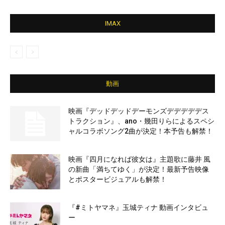
IMAX
動画
映画『デッドデッドデーモンズデデデデデス
トラクション』、ano・幾田りらによるスペシ
ャルコラボソング2曲が決定！本予告も解禁！
映画『四月になれば彼女は』主題歌に藤井 風
の新曲「満ちてゆく」が決定！最新予告映像
とポスタービジュアルも解禁！
『#ミトヤマネ』玉城ティナ 動画インタビュ
ー