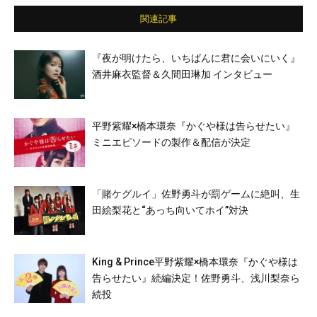
関連記事
『夜が明けたら、いちばんに君に会いにいく』
酒井麻衣監督＆久間田琳加 インタビュー
平野紫耀×橋本環奈『かぐや様は告らせたい』
ミニエピソードの製作＆配信が決定
「賭ケグルイ」佐野勇斗が罰ゲームに絶叫、生
田絵梨花と“あっち向いてホイ”対決
King & Prince平野紫耀×橋本環奈『かぐや様は
告らせたい』続編決定！佐野勇斗、浅川梨奈ら
続投