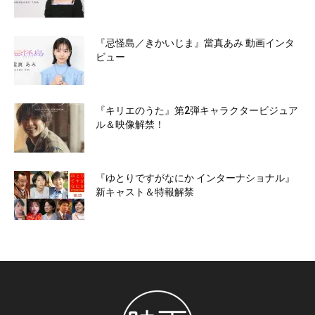
『忌怪島／きかいじま』當真あみ 動画インタ
ビュー
『キリエのうた』第2弾キャラクタービジュア
ル＆映像解禁！
『ゆとりですがなにか インターナショナル』
新キャスト＆特報解禁