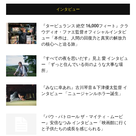
インタビュー
『タービュランス 絶空 16,000フィート』クラ
ウディオ・ファエ監督オフィシャルインタビ
ュー「本作は、人間の回復力と真実の解放力
の核心へと迫る旅」
『すべての夜を思いだす』見上 愛 インタビュ
ー 「ずっと住んでいる街のような大事な場
所」
『みなに幸あれ』古川琴音＆下津優太監督 イ
ンタビュー 「ニュージャンルホラー誕生」
『パウ・パトロール ザ・マイティ・ムービ
ー』安倍なつみ インタビュー「映画館に行く
と子供たちの成長を感じられる」