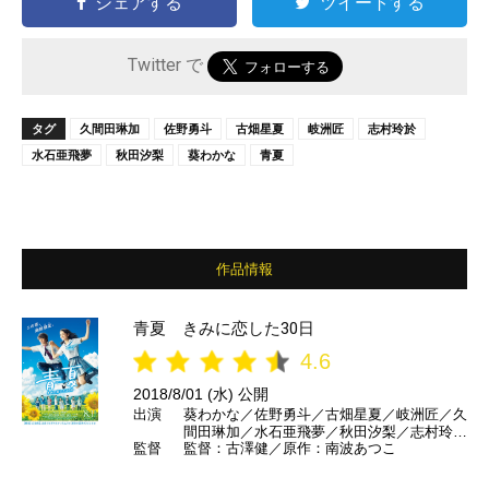
シェアする
ツイートする
Twitter で
タグ
久間田琳加
佐野勇斗
古畑星夏
岐洲匠
志村玲於
水石亜飛夢
秋田汐梨
葵わかな
青夏
作品情報
青夏 きみに恋した30日
4.6
2018/8/01 (水) 公開
出演
葵わかな／佐野勇斗／古畑星夏／岐洲匠／久
間田琳加／水石亜飛夢／秋田汐梨／志村玲於
監督
監督：古澤健／原作：南波あつこ
／霧島れいか／南出凌嘉／白川和子／橋本じ
ゅん／愛美 ほか