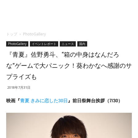
トップ
PhotoGallery
PhotoGallery
イベントレポート
ニュース
国内
『青夏』佐野勇斗、“箱の中身はなんだろ
な”ゲームで大パニック！葵わかなへ感謝のサ
プライズも
2018年7月31日
映画『
青夏 きみに恋した30日
』前日祭舞台挨拶（7/30）