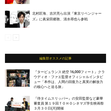
北村匠海、吉沢亮ら出演『東京リベンジャー
ズ』に眞栄田郷敦、清水尋也ら参戦
編集部オススメの記事
『タービュランス 絶空 16,000フィート』クラ
ウディオ・ファエ監督オフィシャルインタビ
ュー「本作は、人間の回復力と真実の解放力
の核心へと迫る旅」
『侍タイムスリッパー』の安田監督など豪華
審査員 第１９回ＴＯＨＯシネマズ学生映画祭
３月３０日(月)開催