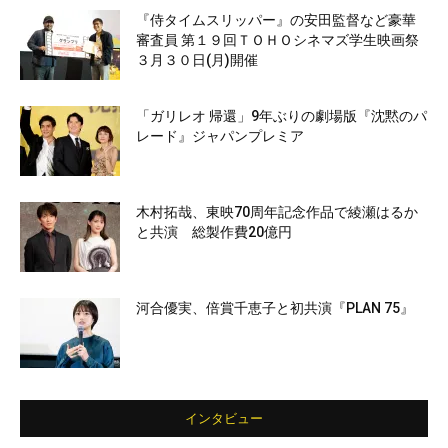
『侍タイムスリッパー』の安田監督など豪華
審査員 第１９回ＴＯＨＯシネマズ学生映画祭
３月３０日(月)開催
「ガリレオ 帰還」9年ぶりの劇場版『沈黙のパ
レード』ジャパンプレミア
木村拓哉、東映70周年記念作品で綾瀬はるか
と共演 総製作費20億円
河合優実、倍賞千恵子と初共演『PLAN 75』
インタビュー