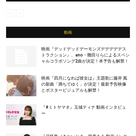
動画
映画『デッドデッドデーモンズデデデデデス
トラクション』、ano・幾田りらによるスペシ
ャルコラボソング2曲が決定！本予告も解禁！
映画『四月になれば彼女は』主題歌に藤井 風
の新曲「満ちてゆく」が決定！最新予告映像
とポスタービジュアルも解禁！
『#ミトヤマネ』玉城ティナ 動画インタビュ
ー