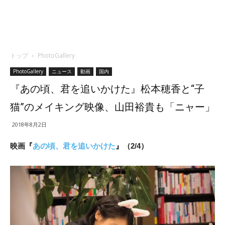
トップ
PhotoGallery
PhotoGallery
ニュース
動画
国内
『あの頃、君を追いかけた』松本穂香と“子
猫”のメイキング映像、山田裕貴も「ニャー」
2018年8月2日
映画『
あの頃、君を追いかけた
』（2/4）