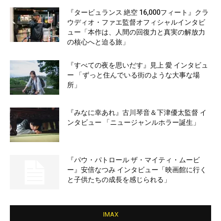
『タービュランス 絶空 16,000フィート』クラ
ウディオ・ファエ監督オフィシャルインタビ
ュー「本作は、人間の回復力と真実の解放力
の核心へと迫る旅」
『すべての夜を思いだす』見上 愛 インタビュ
ー 「ずっと住んでいる街のような大事な場
所」
『みなに幸あれ』古川琴音＆下津優太監督 イ
ンタビュー 「ニュージャンルホラー誕生」
『パウ・パトロール ザ・マイティ・ムービ
ー』安倍なつみ インタビュー「映画館に行く
と子供たちの成長を感じられる」
IMAX