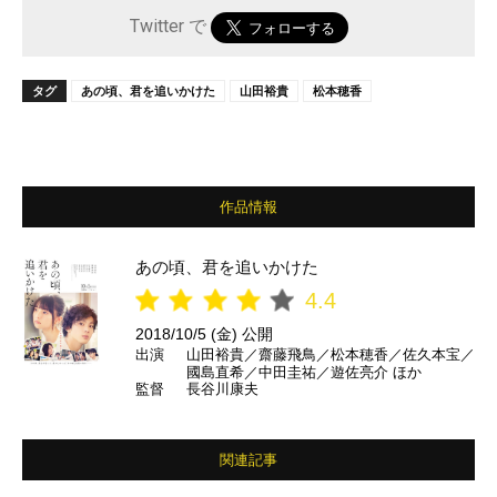
Twitter で
タグ
あの頃、君を追いかけた
山田裕貴
松本穂香
作品情報
あの頃、君を追いかけた
4.4
2018/10/5 (金) 公開
出演
山田裕貴／齋藤飛鳥／松本穂香／佐久本宝／
國島直希／中田圭祐／遊佐亮介 ほか
監督
長谷川康夫
関連記事