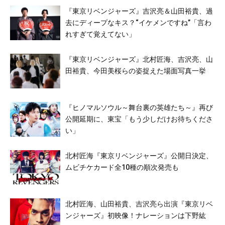
『東京リベンジャーズ』吉沢亮＆山田裕貴、過
去にディープなキス？“イケメンですね”「言わ
れすぎて覚えてない」
『東京リベンジャーズ』北村匠海、吉沢亮、山
田裕貴、今田美桜らの姿捉えた場面写真一挙
『ヒノマルソウル～舞台裏の英雄たち～』再び
公開延期に、東宝「もう少しだけお待ちくださ
い」
北村匠海『東京リベンジャーズ』公開日決定、
ムビチケカード全10種の順次発売も
北村匠海、山田裕貴、吉沢亮ら出演『東京リベ
ンジャーズ』初映像！ナレーションは下野紘