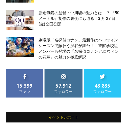
新進気鋭の監督・中川駿の魅力とは！？ 『90
メートル』制作の裏側にも迫る！3 月 27 日
(金)全国公開
劇場版「名探偵コナン」最新作はハロウィン
シーズンで賑わう渋谷が舞台！ 警察学校組
メンバーも登場の『名探偵コナン ハロウィン
の花嫁』の魅力を徹底解説
15,399
57,912
43,835
ファン
フォロワー
フォロワー
イベントレポート