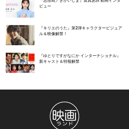
『忌怪島／きかいじま』當真あみ 動画インタ
ビュー
『キリエのうた』第2弾キャラクタービジュア
ル＆映像解禁！
『ゆとりですがなにか インターナショナル』
新キャスト＆特報解禁