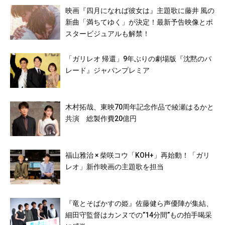
映画『四月になれば彼女は』主題歌に藤井 風の
新曲「満ちてゆく」が決定！最新予告映像とポ
スタービジュアルも解禁！
「ガリレオ 帰還」9年ぶりの劇場版『沈黙のパ
レード』ジャパンプレミア
木村拓哉、東映70周年記念作品で綾瀬はるかと
共演 総製作費20億円
福山雅治 × 柴咲コウ「KOH+」再始動！「ガリ
レオ」新作映画の主題歌を担当
『竜とそばかすの姫』佐藤健ら声優陣が集結、
細田守監督はカンヌでの”14分間”もの拍手喝采