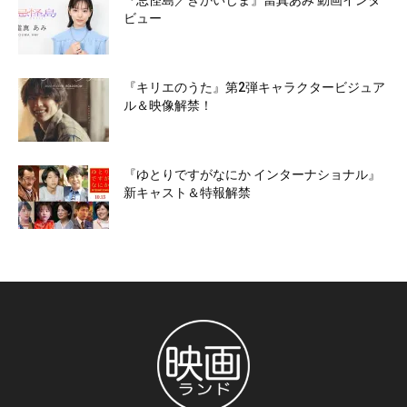
『忌怪島／きかいじま』當真あみ 動画インタ
ビュー
『キリエのうた』第2弾キャラクタービジュア
ル＆映像解禁！
『ゆとりですがなにか インターナショナル』
新キャスト＆特報解禁