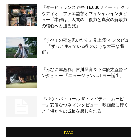
『タービュランス 絶空 16,000フィート』クラ
ウディオ・ファエ監督オフィシャルインタビ
ュー「本作は、人間の回復力と真実の解放力
の核心へと迫る旅」
『すべての夜を思いだす』見上 愛 インタビュ
ー 「ずっと住んでいる街のような大事な場
所」
『みなに幸あれ』古川琴音＆下津優太監督 イ
ンタビュー 「ニュージャンルホラー誕生」
『パウ・パトロール ザ・マイティ・ムービ
ー』安倍なつみ インタビュー「映画館に行く
と子供たちの成長を感じられる」
IMAX