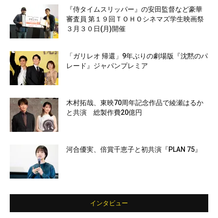
『侍タイムスリッパー』の安田監督など豪華
審査員 第１９回ＴＯＨＯシネマズ学生映画祭
３月３０日(月)開催
「ガリレオ 帰還」9年ぶりの劇場版『沈黙のパ
レード』ジャパンプレミア
木村拓哉、東映70周年記念作品で綾瀬はるか
と共演 総製作費20億円
河合優実、倍賞千恵子と初共演『PLAN 75』
インタビュー