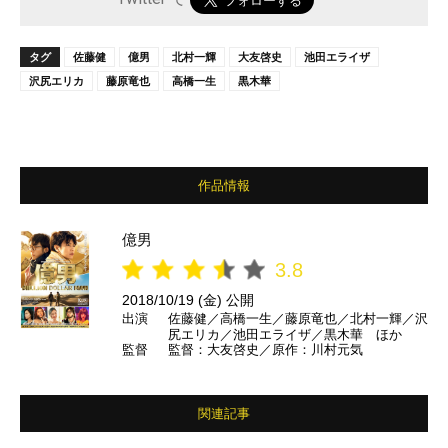
タグ
佐藤健
億男
北村一輝
大友啓史
池田エライザ
沢尻エリカ
藤原竜也
高橋一生
黒木華
作品情報
億男
3.8
2018/10/19 (金) 公開
出演
佐藤健／高橋一生／藤原竜也／北村一輝／沢
尻エリカ／池田エライザ／黒木華 ほか
監督
監督：大友啓史／原作：川村元気
関連記事