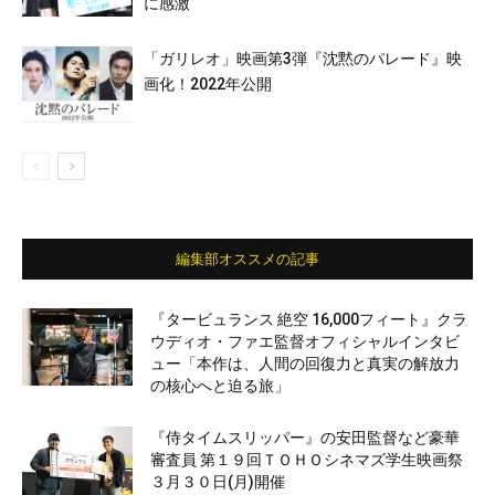
に感激
「ガリレオ」映画第3弾『沈黙のパレード』映
画化！2022年公開
編集部オススメの記事
『タービュランス 絶空 16,000フィート』クラ
ウディオ・ファエ監督オフィシャルインタビ
ュー「本作は、人間の回復力と真実の解放力
の核心へと迫る旅」
『侍タイムスリッパー』の安田監督など豪華
審査員 第１９回ＴＯＨＯシネマズ学生映画祭
３月３０日(月)開催