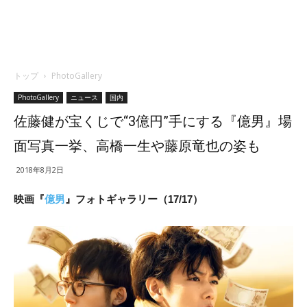
トップ
PhotoGallery
PhotoGallery
ニュース
国内
佐藤健が宝くじで“3億円”手にする『億男』場
面写真一挙、高橋一生や藤原竜也の姿も
2018年8月2日
映画『
億男
』フォトギャラリー（17/17）