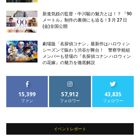
新進気鋭の監督・中川駿の魅力とは！？ 『90
メートル』制作の裏側にも迫る！3 月 27 日
(金)全国公開
劇場版「名探偵コナン」最新作はハロウィン
シーズンで賑わう渋谷が舞台！ 警察学校組
メンバーも登場の『名探偵コナン ハロウィン
の花嫁』の魅力を徹底解説
15,399
57,912
43,835
ファン
フォロワー
フォロワー
イベントレポート