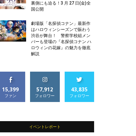
裏側にも迫る！3 月 27 日(金)全
国公開
劇場版「名探偵コナン」最新作
はハロウィンシーズンで賑わう
渋谷が舞台！ 警察学校組メン
バーも登場の『名探偵コナン ハ
ロウィンの花嫁』の魅力を徹底
解説
15,399
57,912
43,835
ファン
フォロワー
フォロワー
イベントレポート