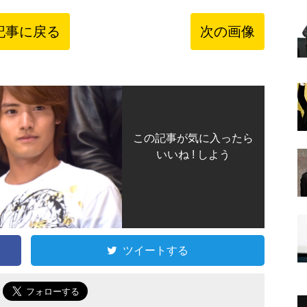
記事に戻る
次の画像
この記事が気に入ったら
いいね ! しよう
ツイートする
で