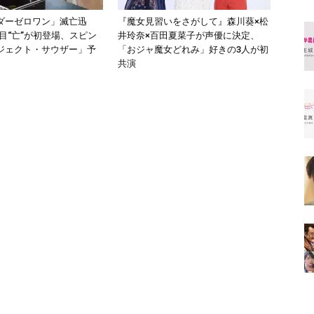
ダーゼロワン」滅亡迅
『魔女見習いをさがして』森川葵×松
4人目“亡”が初登場、スピン
井玲奈×百田夏菜子が声優に決定、
ジェクト・サウザー」予
「おジャ魔女どれみ」好きの3人が初
共演