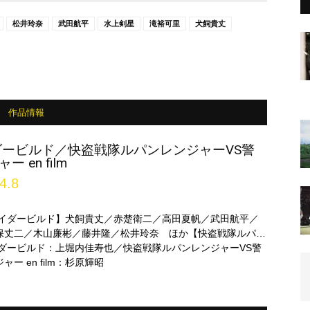
松井玲奈
武田航平
水上剣星
滝裕可里
犬飼貴丈
作品情報
ダービルド／快盗戦隊ルパンレンジャーVS警
en film
4.8
ライダービルド】犬飼貴丈／赤楚衛二／高田夏帆／武田航平／
保丈二／木山廉彬／藤井隆／松井玲奈 ほか【快盗戦隊ルパン
察戦隊パトレンジャー en film】伊藤あさひ／結木滉星／濱正
イダービルド：上堀内佳寿也／快盗戦隊ルパンレンジャーVS警
藤遥／奥山かずさ ほか
ー en film：杉原輝昭