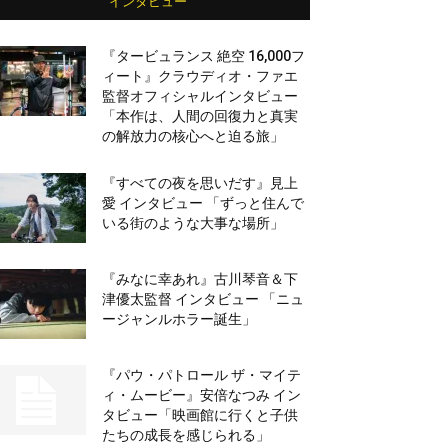
インタビュー
『タービュランス 絶空 16,000フ
ィート』クラウディオ・ファエ
監督オフィシャルインタビュー
「本作は、人間の回復力と真実
の解放力の核心へと迫る旅」
『すべての夜を思いだす』見上
愛 インタビュー 「ずっと住んで
いる街のような大事な場所」
『みなに幸あれ』古川琴音＆下
津優太監督 インタビュー 「ニュ
ージャンルホラー誕生」
『パウ・パトロール ザ・マイテ
ィ・ムービー』安倍なつみ イン
タビュー「映画館に行くと子供
たちの成長を感じられる」