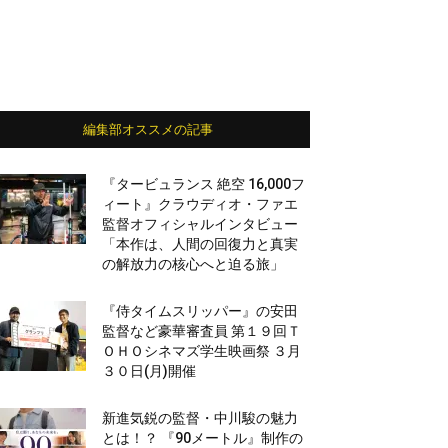
編集部オススメの記事
『タービュランス 絶空 16,000フ
ィート』クラウディオ・ファエ
監督オフィシャルインタビュー
「本作は、人間の回復力と真実
の解放力の核心へと迫る旅」
『侍タイムスリッパー』の安田
監督など豪華審査員 第１９回Ｔ
ＯＨＯシネマズ学生映画祭 ３月
３０日(月)開催
新進気鋭の監督・中川駿の魅力
とは！？ 『90メートル』制作の