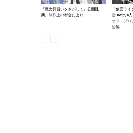
『魔女見習いをさがして』公開延
「仮面ライ
期、制作上の都合により
雷.netの
オフ「プロ
告編