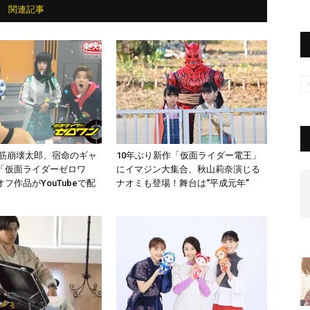
関連記事
腹筋崩壊太郎、宿命のギャ
10年ぶり新作「仮面ライダー電王」
「仮面ライダーゼロワ
にイマジン大集合、秋山莉奈演じる
フ作品がYouTubeで配
ナオミも登場！舞台は“平成元年”