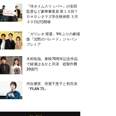
『侍タイムスリッパー』の安田
監督など豪華審査員 第１９回Ｔ
ＯＨＯシネマズ学生映画祭 ３月
３０日(月)開催
「ガリレオ 帰還」9年ぶりの劇場
版『沈黙のパレード』ジャパン
プレミア
木村拓哉、東映70周年記念作品
で綾瀬はるかと共演 総製作費
20億円
河合優実、倍賞千恵子と初共演
『PLAN 75』