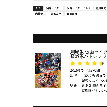
タグ
仮面ライダー
仮面ライダービルド
前川泰之
赤楚衛二
越智友己
高田夏帆
劇場版 仮面ライ
察戦隊パトレンジャー 
2018/8/04 (土) 公開
出演
【劇場版 仮面
越智友己／小久
監督
レンジャーVS警
劇場版 仮面ラ
悟／横山涼／工
察戦隊パトレンジャ