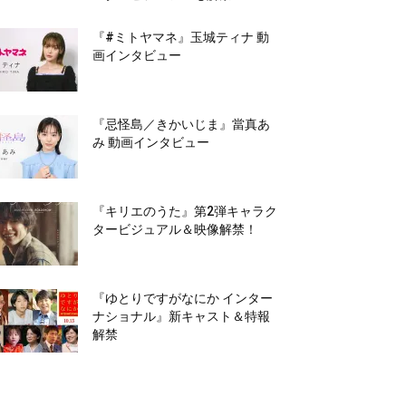
『#ミトヤマネ』玉城ティナ 動
画インタビュー
『忌怪島／きかいじま』當真あ
み 動画インタビュー
『キリエのうた』第2弾キャラク
タービジュアル＆映像解禁！
『ゆとりですがなにか インター
ナショナル』新キャスト＆特報
解禁