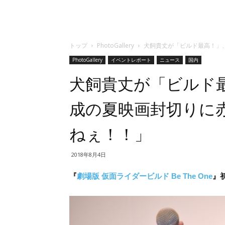
トップ
PhotoGallery
犬飼貴丈が「ビルド最高！」
PhotoGallery
イベントレポート
ニュース
国内
犬飼貴丈が「ビルド
成の夏映画封切りに
ねぇ！！」
2018年8月4日
『
劇場版 仮面ライダービルド Be The One
』初