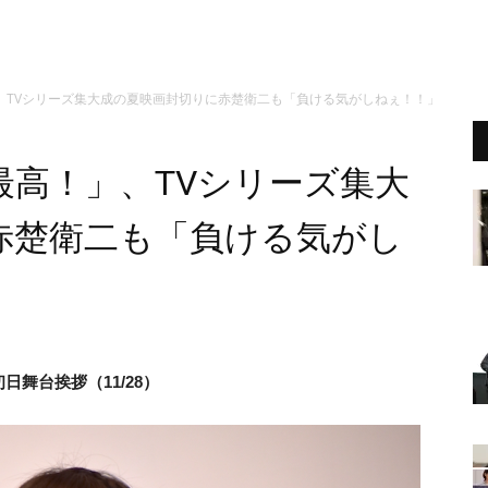
、TVシリーズ集大成の夏映画封切りに赤楚衛二も「負ける気がしねぇ！！」
最高！」、TVシリーズ集大
赤楚衛二も「負ける気がし
日舞台挨拶（11/28）