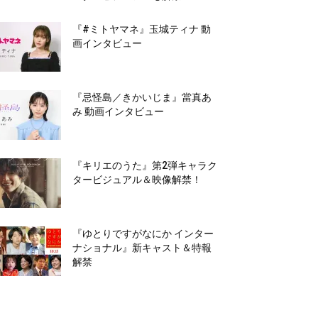
『#ミトヤマネ』玉城ティナ 動
画インタビュー
『忌怪島／きかいじま』當真あ
み 動画インタビュー
『キリエのうた』第2弾キャラク
タービジュアル＆映像解禁！
『ゆとりですがなにか インター
ナショナル』新キャスト＆特報
解禁