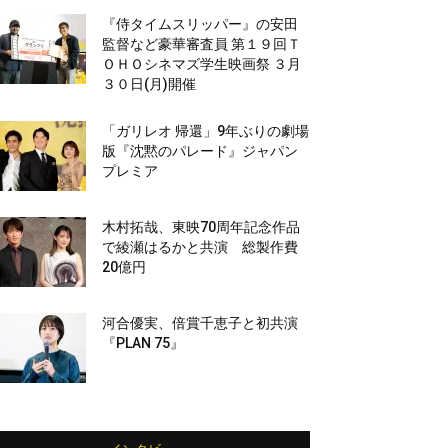
『侍タイムスリッパー』の安田
監督など豪華審査員 第１９回Ｔ
ＯＨＯシネマズ学生映画祭 ３月
３０日(月)開催
「ガリレオ 帰還」9年ぶりの劇場
版『沈黙のパレード』ジャパン
プレミア
木村拓哉、東映70周年記念作品
で綾瀬はるかと共演 総製作費
20億円
河合優実、倍賞千恵子と初共演
『PLAN 75』