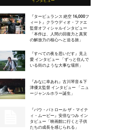
インタビュー
『タービュランス 絶空 16,000フ
ィート』クラウディオ・ファエ
監督オフィシャルインタビュー
「本作は、人間の回復力と真実
の解放力の核心へと迫る旅」
『すべての夜を思いだす』見上
愛 インタビュー 「ずっと住んで
いる街のような大事な場所」
『みなに幸あれ』古川琴音＆下
津優太監督 インタビュー 「ニュ
ージャンルホラー誕生」
『パウ・パトロール ザ・マイテ
ィ・ムービー』安倍なつみ イン
タビュー「映画館に行くと子供
たちの成長を感じられる」