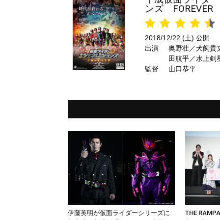
ンズ FOREVER
2018/12/22 (土) 公開
出演
奥野壮／犬飼貴
田航平／水上剣
監督
山口恭平
伊藤英明が仮面ライダーシリーズに
THE RAM