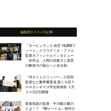
編集部オススメの記事
『タービュランス 絶空 16,000フ
ィート』クラウディオ・ファエ
監督オフィシャルインタビュー
「本作は、人間の回復力と真実
の解放力の核心へと迫る旅」
『侍タイムスリッパー』の安田
監督など豪華審査員 第１９回Ｔ
ＯＨＯシネマズ学生映画祭 ３月
３０日(月)開催
新進気鋭の監督・中川駿の魅力
とは！？ 『90メートル』制作の