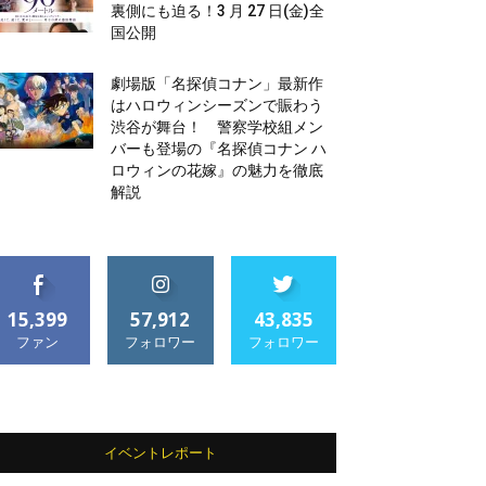
裏側にも迫る！3 月 27 日(金)全
国公開
劇場版「名探偵コナン」最新作
はハロウィンシーズンで賑わう
渋谷が舞台！ 警察学校組メン
バーも登場の『名探偵コナン ハ
ロウィンの花嫁』の魅力を徹底
解説
15,399
57,912
43,835
ファン
フォロワー
フォロワー
イベントレポート