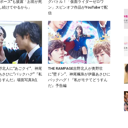
テポーズ”も披露「お前が死
グバトル！「仮面ライダーゼロワ
し続けてやるから」
ン」スピンオフ作品がYouTubeで配
信
野北人に“あごクイ”、神尾
THE RAMPAGE吉野北人が奥野壮
あさひに“バックハグ”『私
に“壁ドン”、神尾楓珠が伊藤あさひに
うすんだ』場面写真3点
バックハグ！『私がモテてどうすん
だ』予告編