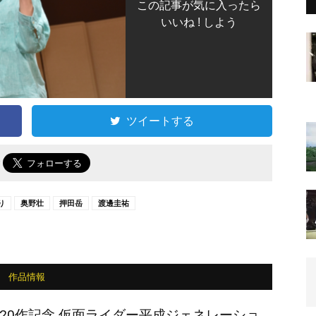
この記事が気に入ったら
いいね ! しよう
ツイートする
で
り
奥野壮
押田岳
渡邊圭祐
作品情報
20作記念 仮面ライダー平成ジェネレーショ