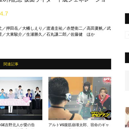
4.7
丈／押田岳／大幡しえり／渡邊圭祐／赤楚衛二／高田夏帆／武
星／大東駿介／生瀬勝久／石丸謙二郎／佐藤健 ほか
関連記事
PAGE吉野北人が愛の告
アルトVS腹筋崩壊太郎、宿命のギャ