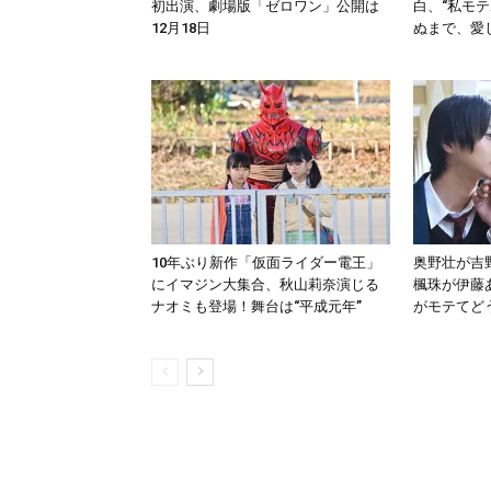
初出演、劇場版「ゼロワン」公開は
白、“私モ
12月18日
ぬまで、愛
10年ぶり新作「仮面ライダー電王」
奥野壮が吉
にイマジン大集合、秋山莉奈演じる
楓珠が伊藤
ナオミも登場！舞台は“平成元年”
がモテてど