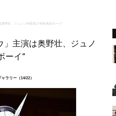
奥野壮、ジュノンW受賞の“明色美顔ボーイ”
ウ」主演は奥野壮、ジュノ
ボーイ”
ラリー（14/22）