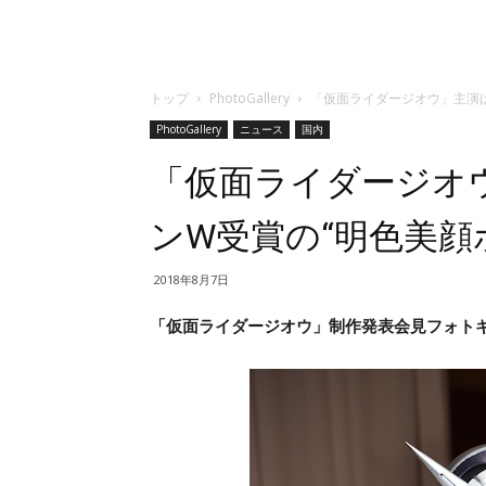
トップ
PhotoGallery
「仮面ライダージオウ」主演は
PhotoGallery
ニュース
国内
「仮面ライダージオ
ンW受賞の“明色美顔
2018年8月7日
「仮面ライダージオウ」制作発表会見フォトギャ