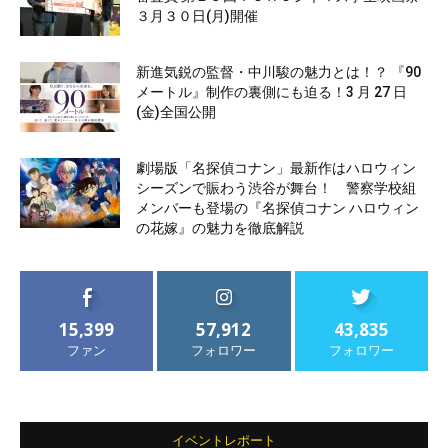
３月３０日(月)開催
新進気鋭の監督・中川駿の魅力とは！？ 『90
メートル』制作の裏側にも迫る！3 月 27 日
(金)全国公開
劇場版「名探偵コナン」最新作はハロウィン
シーズンで賑わう渋谷が舞台！ 警察学校組
メンバーも登場の『名探偵コナン ハロウィン
の花嫁』の魅力を徹底解説
15,399
57,912
43,835
ファン
フォロワー
フォロワー
イベントレポート