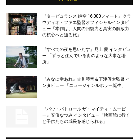
『タービュランス 絶空 16,000フィート』クラ
ウディオ・ファエ監督オフィシャルインタビ
ュー「本作は、人間の回復力と真実の解放力
の核心へと迫る旅」
『すべての夜を思いだす』見上 愛 インタビュ
ー 「ずっと住んでいる街のような大事な場
所」
『みなに幸あれ』古川琴音＆下津優太監督 イ
ンタビュー 「ニュージャンルホラー誕生」
『パウ・パトロール ザ・マイティ・ムービ
ー』安倍なつみ インタビュー「映画館に行く
と子供たちの成長を感じられる」