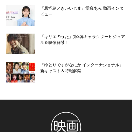
『忌怪島／きかいじま』當真あみ 動画インタ
ビュー
『キリエのうた』第2弾キャラクタービジュア
ル＆映像解禁！
『ゆとりですがなにか インターナショナル』
新キャスト＆特報解禁