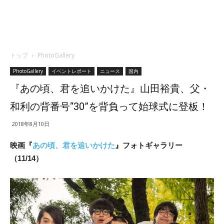
トップ
PhotoGallery
PhotoGallery
イベントレポート
ニュース
国内
『あの頃、君を追いかけた』山田裕貴、父・
和利の背番号“30”を背負って始球式に登板！
2018年8月10日
映画『
あの頃、君を追いかけた
』フォトギャラリー
（11/14）