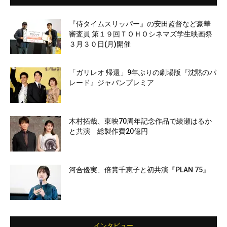
『侍タイムスリッパー』の安田監督など豪華
審査員 第１９回ＴＯＨＯシネマズ学生映画祭
３月３０日(月)開催
「ガリレオ 帰還」9年ぶりの劇場版『沈黙のパ
レード』ジャパンプレミア
木村拓哉、東映70周年記念作品で綾瀬はるか
と共演 総製作費20億円
河合優実、倍賞千恵子と初共演『PLAN 75』
インタビュー