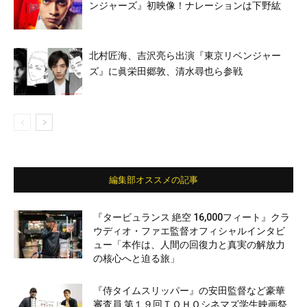
ンジャーズ』初映像！ナレーションは下野紘
北村匠海、吉沢亮ら出演『東京リベンジャー
ズ』に眞栄田郷敦、清水尋也ら参戦
編集部オススメの記事
『タービュランス 絶空 16,000フィート』クラ
ウディオ・ファエ監督オフィシャルインタビ
ュー「本作は、人間の回復力と真実の解放力
の核心へと迫る旅」
『侍タイムスリッパー』の安田監督など豪華
審査員 第１９回ＴＯＨＯシネマズ学生映画祭