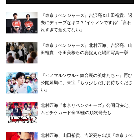
『東京リベンジャーズ』吉沢亮＆山田裕貴、過
去にディープなキス？“イケメンですね”「言わ
れすぎて覚えてない」
『東京リベンジャーズ』北村匠海、吉沢亮、山
田裕貴、今田美桜らの姿捉えた場面写真一挙
『ヒノマルソウル～舞台裏の英雄たち～』再び
公開延期に、東宝「もう少しだけお待ちくださ
い」
北村匠海『東京リベンジャーズ』公開日決定、
ムビチケカード全10種の順次発売も
北村匠海、山田裕貴、吉沢亮ら出演『東京リベ