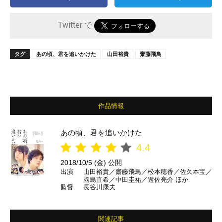
Twitter で
タグ
あの頃、君を追いかけた
山田裕貴
齋藤飛鳥
作品情報
あの頃、君を追いかけた
4.4
2018/10/5 (金) 公開
出演
山田裕貴／齋藤飛鳥／松本穂香／佐久本宝／
國島直希／中田圭祐／遊佐亮介 ほか
監督
長谷川康夫
関連記事