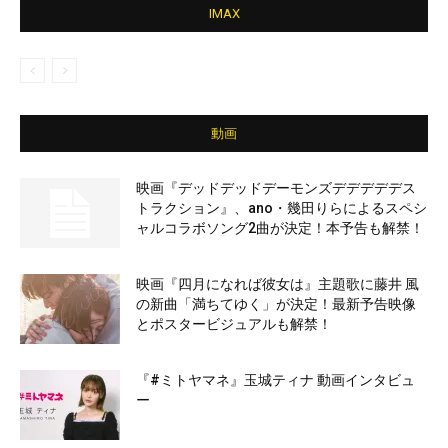
IMAX
動画
映画『デッドデッドデーモンズデデデデデス
トラクション』、ano・幾田りらによるスペシ
ャルコラボソング2曲が決定！本予告も解禁！
映画『四月になれば彼女は』主題歌に藤井 風
の新曲「満ちてゆく」が決定！最新予告映像
とポスタービジュアルも解禁！
『#ミトヤマネ』玉城ティナ 動画インタビュ
ー