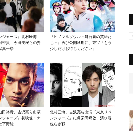
ンジャーズ』北村匠海、
『ヒノマルソウル～舞台裏の英雄た
田裕貴、今田美桜らの姿
ち～』再び公開延期に、東宝「もう
写真一挙
少しだけお待ちください」
山田裕貴、吉沢亮ら出演
北村匠海、吉沢亮ら出演『東京リベ
ンジャーズ』初映像！ナ
ンジャーズ』に眞栄田郷敦、清水尋
は下野紘
也ら参戦