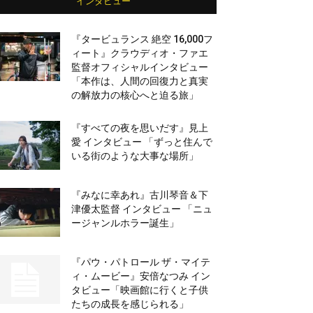
インタビュー
『タービュランス 絶空 16,000フ
ィート』クラウディオ・ファエ
監督オフィシャルインタビュー
「本作は、人間の回復力と真実
の解放力の核心へと迫る旅」
『すべての夜を思いだす』見上
愛 インタビュー 「ずっと住んで
いる街のような大事な場所」
『みなに幸あれ』古川琴音＆下
津優太監督 インタビュー 「ニュ
ージャンルホラー誕生」
『パウ・パトロール ザ・マイテ
ィ・ムービー』安倍なつみ イン
タビュー「映画館に行くと子供
たちの成長を感じられる」