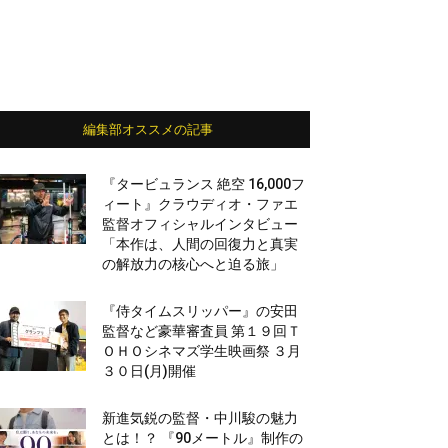
編集部オススメの記事
『タービュランス 絶空 16,000フ
ィート』クラウディオ・ファエ
監督オフィシャルインタビュー
「本作は、人間の回復力と真実
の解放力の核心へと迫る旅」
『侍タイムスリッパー』の安田
監督など豪華審査員 第１９回Ｔ
ＯＨＯシネマズ学生映画祭 ３月
３０日(月)開催
新進気鋭の監督・中川駿の魅力
とは！？ 『90メートル』制作の