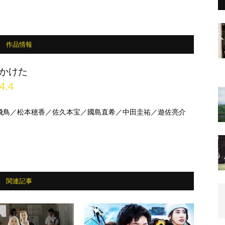
作品情報
かけた
4.4
飛鳥／松本穂香／佐久本宝／國島直希／中田圭祐／遊佐亮介
関連記事