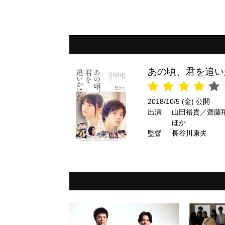
あの頃、君を追い
2018/10/5 (金) 公開
出演
山田裕貴／齋藤
ほか
監督
長谷川康夫