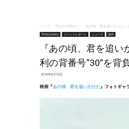
トップ
PhotoGallery
『あの頃、君を追いかけた』山
PhotoGallery
イベントレポート
ニュース
国内
『あの頃、君を追い
利の背番号“30”を
2018年8月10日
映画『
あの頃、君を追いかけた
』フォトギャラ