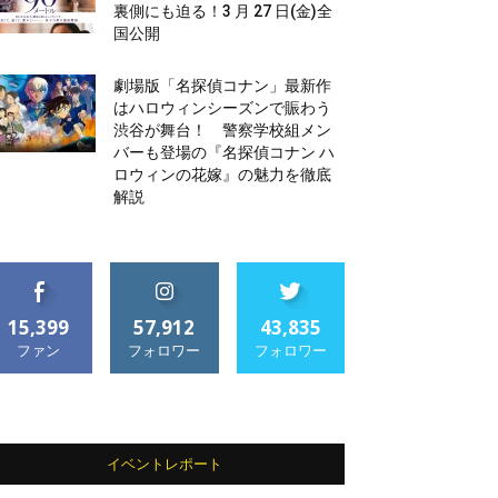
裏側にも迫る！3 月 27 日(金)全
国公開
劇場版「名探偵コナン」最新作
はハロウィンシーズンで賑わう
渋谷が舞台！ 警察学校組メン
バーも登場の『名探偵コナン ハ
ロウィンの花嫁』の魅力を徹底
解説
15,399
57,912
43,835
ファン
フォロワー
フォロワー
イベントレポート