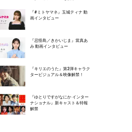
『#ミトヤマネ』玉城ティナ 動
画インタビュー
『忌怪島／きかいじま』當真あ
み 動画インタビュー
『キリエのうた』第2弾キャラク
タービジュアル＆映像解禁！
『ゆとりですがなにか インター
ナショナル』新キャスト＆特報
解禁