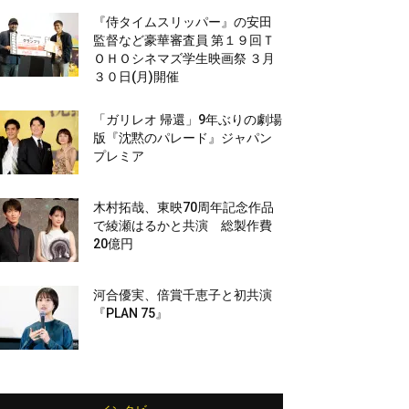
『侍タイムスリッパー』の安田
監督など豪華審査員 第１９回Ｔ
ＯＨＯシネマズ学生映画祭 ３月
３０日(月)開催
「ガリレオ 帰還」9年ぶりの劇場
版『沈黙のパレード』ジャパン
プレミア
木村拓哉、東映70周年記念作品
で綾瀬はるかと共演 総製作費
20億円
河合優実、倍賞千恵子と初共演
『PLAN 75』