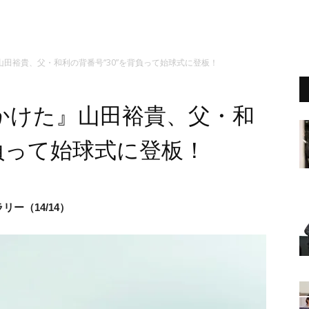
田裕貴、父・和利の背番号“30”を背負って始球式に登板！
かけた』山田裕貴、父・和
背負って始球式に登板！
リー（14/14）