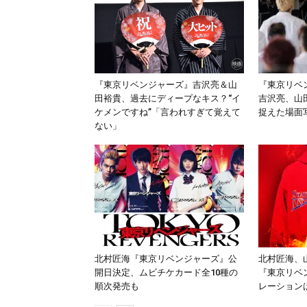
『東京リベンジャーズ』吉沢亮＆山
『東京リベ
田裕貴、過去にディープなキス？“イ
吉沢亮、山
ケメンですね”「言われすぎて覚えて
捉えた場面
ない」
北村匠海『東京リベンジャーズ』公
北村匠海、
開日決定、ムビチケカード全10種の
『東京リベ
順次発売も
レーション