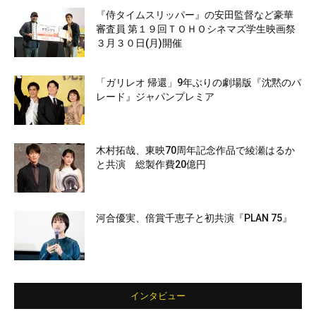
『侍タイムスリッパー』の安田監督など豪華
審査員 第１９回ＴＯＨＯシネマズ学生映画祭
３月３０日(月)開催
「ガリレオ 帰還」9年ぶりの劇場版『沈黙のパ
レード』ジャパンプレミア
木村拓哉、東映70周年記念作品で綾瀬はるか
と共演 総製作費20億円
河合優実、倍賞千恵子と初共演『PLAN 75』
インタビュー