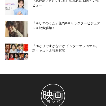
『忌怪島／きかいじま』當真あみ 動画インタ
ビュー
『キリエのうた』第2弾キャラクタービジュア
ル＆映像解禁！
『ゆとりですがなにか インターナショナル』
新キャスト＆特報解禁