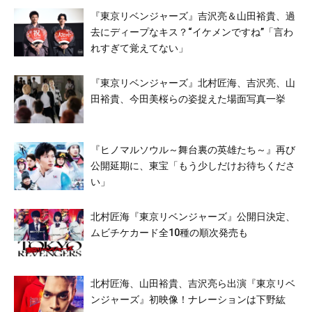
『東京リベンジャーズ』吉沢亮＆山田裕貴、過
去にディープなキス？“イケメンですね”「言わ
れすぎて覚えてない」
『東京リベンジャーズ』北村匠海、吉沢亮、山
田裕貴、今田美桜らの姿捉えた場面写真一挙
『ヒノマルソウル～舞台裏の英雄たち～』再び
公開延期に、東宝「もう少しだけお待ちくださ
い」
北村匠海『東京リベンジャーズ』公開日決定、
ムビチケカード全10種の順次発売も
北村匠海、山田裕貴、吉沢亮ら出演『東京リベ
ンジャーズ』初映像！ナレーションは下野紘