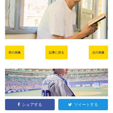
前の画像
記事に戻る
次の画像
この記事が気に入ったら
いいね ! しよう
シェアする
ツイートする