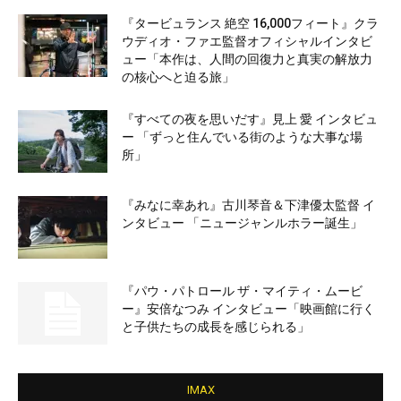
『タービュランス 絶空 16,000フィート』クラ
ウディオ・ファエ監督オフィシャルインタビ
ュー「本作は、人間の回復力と真実の解放力
の核心へと迫る旅」
『すべての夜を思いだす』見上 愛 インタビュ
ー 「ずっと住んでいる街のような大事な場
所」
『みなに幸あれ』古川琴音＆下津優太監督 イ
ンタビュー 「ニュージャンルホラー誕生」
『パウ・パトロール ザ・マイティ・ムービ
ー』安倍なつみ インタビュー「映画館に行く
と子供たちの成長を感じられる」
IMAX