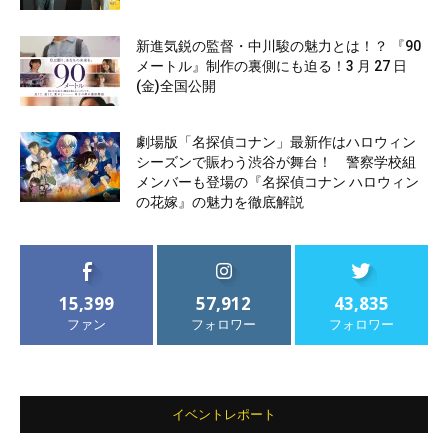
新進気鋭の監督・中川駿の魅力とは！？ 『90
メートル』制作の裏側にも迫る！3 月 27 日
(金)全国公開
劇場版「名探偵コナン」最新作はハロウィン
シーズンで賑わう渋谷が舞台！ 警察学校組
メンバーも登場の『名探偵コナン ハロウィン
の花嫁』の魅力を徹底解説
15,399
57,912
43,835
ファン
フォロワー
フォロワー
イベントレポート