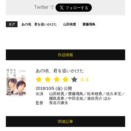
Twitter で
タグ
あの頃、君を追いかけた
山田裕貴
齋藤飛鳥
作品情報
あの頃、君を追いかけた
4.4
2018/10/5 (金) 公開
出演
山田裕貴／齋藤飛鳥／松本穂香／佐久本宝／
國島直希／中田圭祐／遊佐亮介 ほか
監督
長谷川康夫
関連記事