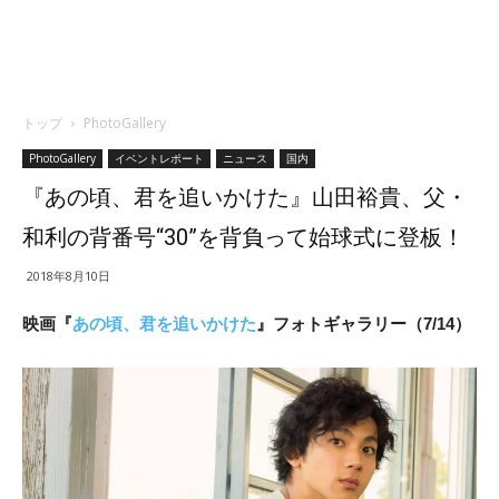
トップ
PhotoGallery
PhotoGallery
イベントレポート
ニュース
国内
『あの頃、君を追いかけた』山田裕貴、父・
和利の背番号“30”を背負って始球式に登板！
2018年8月10日
映画『
あの頃、君を追いかけた
』フォトギャラリー（7/14）