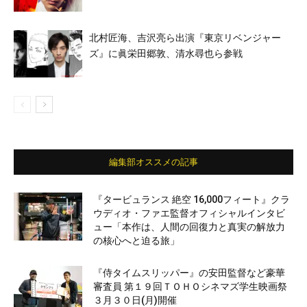
北村匠海、吉沢亮ら出演『東京リベンジャー
ズ』に眞栄田郷敦、清水尋也ら参戦
編集部オススメの記事
『タービュランス 絶空 16,000フィート』クラ
ウディオ・ファエ監督オフィシャルインタビ
ュー「本作は、人間の回復力と真実の解放力
の核心へと迫る旅」
『侍タイムスリッパー』の安田監督など豪華
審査員 第１９回ＴＯＨＯシネマズ学生映画祭
３月３０日(月)開催