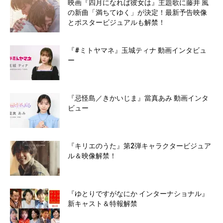
映画『四月になれば彼女は』主題歌に藤井 風
の新曲「満ちてゆく」が決定！最新予告映像
とポスタービジュアルも解禁！
『#ミトヤマネ』玉城ティナ 動画インタビュ
ー
『忌怪島／きかいじま』當真あみ 動画インタ
ビュー
『キリエのうた』第2弾キャラクタービジュア
ル＆映像解禁！
『ゆとりですがなにか インターナショナル』
新キャスト＆特報解禁