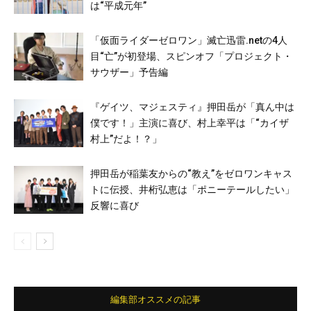
は“平成元年”
「仮面ライダーゼロワン」滅亡迅雷.netの4人
目“亡”が初登場、スピンオフ「プロジェクト・
サウザー」予告編
『ゲイツ、マジェスティ』押田岳が「真ん中は
僕です！」主演に喜び、村上幸平は「“カイザ
村上”だよ！？」
押田岳が稲葉友からの“教え”をゼロワンキャス
トに伝授、井桁弘恵は「ポニーテールしたい」
反響に喜び
編集部オススメの記事