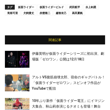
タグ
仮面ライダー
仮面ライダービルド
武田航平
水上剣星
滝裕可里
犬飼貴丈
赤楚衛二
越智友己
高田夏帆
関連記事
伊藤英明が仮面ライダーシリーズに初出演、劇
場版「ゼロワン」公開は12月18日
アルトVS腹筋崩壊太郎、宿命のギャグバトル！
「仮面ライダーゼロワン」スピンオフ作品が
YouTubeで配信
10年ぶり新作「仮面ライダー電王」にイマジン
大集合、秋山莉奈演じるナオミも登場！舞台