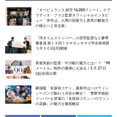
『タービュランス 絶空 16,000フィート』クラ
ウディオ・ファエ監督オフィシャルインタビ
ュー「本作は、人間の回復力と真実の解放力
の核心へと迫る旅」
『侍タイムスリッパー』の安田監督など豪華
審査員 第１９回ＴＯＨＯシネマズ学生映画祭
３月３０日(月)開催
新進気鋭の監督・中川駿の魅力とは！？ 『90
メートル』制作の裏側にも迫る！3 月 27 日
(金)全国公開
劇場版「名探偵コナン」最新作はハロウィン
シーズンで賑わう渋谷が舞台！ 警察学校組
メンバーも登場の『名探偵コナン ハロウィン
の花嫁』の魅力を徹底解説