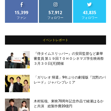
15,399
57,912
43,835
ファン
フォロワー
フォロワー
イベントレポート
『侍タイムスリッパー』の安田監督など豪華
審査員 第１９回ＴＯＨＯシネマズ学生映画祭
３月３０日(月)開催
「ガリレオ 帰還」9年ぶりの劇場版『沈黙のパ
レード』ジャパンプレミア
木村拓哉、東映70周年記念作品で綾瀬はるか
と共演 総製作費20億円