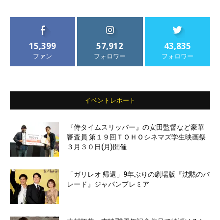
15,399
57,912
43,835
ファン
フォロワー
フォロワー
イベントレポート
『侍タイムスリッパー』の安田監督など豪華
審査員 第１９回ＴＯＨＯシネマズ学生映画祭
３月３０日(月)開催
「ガリレオ 帰還」9年ぶりの劇場版『沈黙のパ
レード』ジャパンプレミア