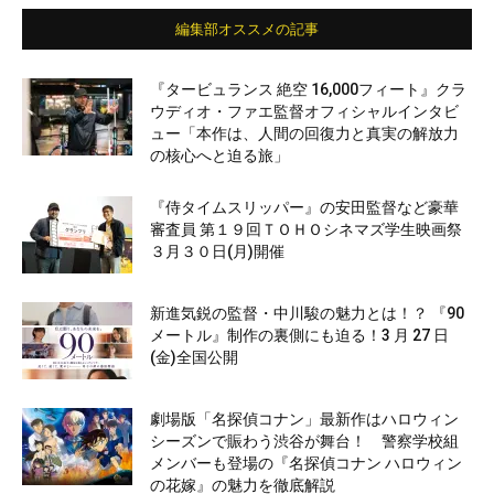
編集部オススメの記事
『タービュランス 絶空 16,000フィート』クラ
ウディオ・ファエ監督オフィシャルインタビ
ュー「本作は、人間の回復力と真実の解放力
の核心へと迫る旅」
『侍タイムスリッパー』の安田監督など豪華
審査員 第１９回ＴＯＨＯシネマズ学生映画祭
３月３０日(月)開催
新進気鋭の監督・中川駿の魅力とは！？ 『90
メートル』制作の裏側にも迫る！3 月 27 日
(金)全国公開
劇場版「名探偵コナン」最新作はハロウィン
シーズンで賑わう渋谷が舞台！ 警察学校組
メンバーも登場の『名探偵コナン ハロウィン
の花嫁』の魅力を徹底解説