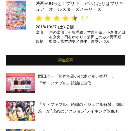
映画HUGっと！プリキュア♡ふたりはプリキ
ュア オールスターズメモリーズ
4.7
2018/10/27 (土) 公開
出演
声の出演：引坂理絵／本泉莉奈／小倉唯／田
村奈央／田村ゆかり／多田このみ／野田順子
監督
監督：宮本浩史／原作：東堂いづみ
／本名陽子／ゆかな／田中理恵／樹元オリエ
／榎本温子／三瓶由布子／竹内順子／伊瀬茉
莉也／永野愛／前田愛／仙台エリ／沖佳苗／
喜多村英梨／中川亜紀子／小松由佳／水樹
関連記事
奈々／水沢史絵／桑島法子／久川綾／小清水
亜美／折笠富美子／豊口めぐみ／大久保瑠美
／福圓美里／田野アサミ／金元寿子／井上麻
里奈／西村ちなみ／生天目仁美／寿美菜子／
岡田准一「前作を遥かに凌ぐ良い作品」、
渕上舞／宮本佳那子／釘宮理恵／中島愛／潘
『ザ・ファブル』続編に自信
めぐみ／北川里奈／戸松遥／嶋村 侑／浅野
真澄／山村響／沢城みゆき／高橋李依／堀江
由衣／早見沙織／美山加恋／福原遥／村中知
／藤田咲／森なな子／水瀬いのり／関智一／
矢島晶子／宮野真守／山本美月 ほか
『ザ・ファブル』続編のビジュアル解禁、岡田
准一が“攻めのアクション”メイキング映像も