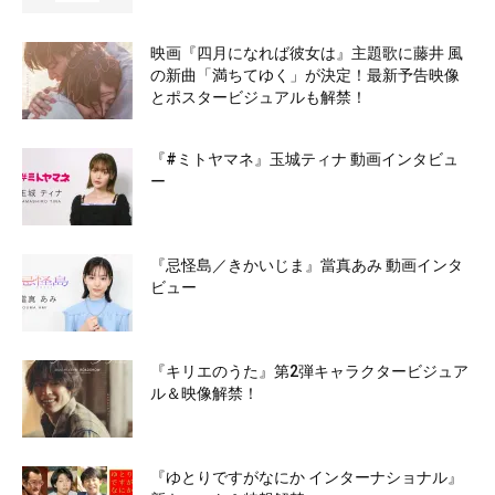
映画『四月になれば彼女は』主題歌に藤井 風
の新曲「満ちてゆく」が決定！最新予告映像
とポスタービジュアルも解禁！
『#ミトヤマネ』玉城ティナ 動画インタビュ
ー
『忌怪島／きかいじま』當真あみ 動画インタ
ビュー
『キリエのうた』第2弾キャラクタービジュア
ル＆映像解禁！
『ゆとりですがなにか インターナショナル』