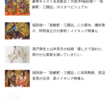
豪華キャスト全員集合！大泉洋×福田雄一『新
解釈・三國志』ポスタービジュアル
福田雄一『新解釈・三國志』に小栗旬、磯村勇
斗、阿部進之介が参戦！メイキング映像も
瀬戸康史と山本美月が結婚「優しさで溢れた、
穏やかな家庭を築いていきたい」
福田雄一『新解釈・三國志』に岩田剛典、渡辺
直美が出演 新メイキング映像も