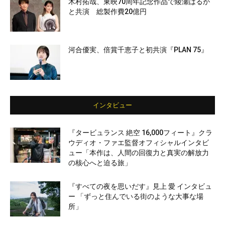
木村拓哉、東映70周年記念作品で綾瀬はるか
と共演 総製作費20億円
河合優実、倍賞千恵子と初共演『PLAN 75』
インタビュー
『タービュランス 絶空 16,000フィート』クラ
ウディオ・ファエ監督オフィシャルインタビ
ュー「本作は、人間の回復力と真実の解放力
の核心へと迫る旅」
『すべての夜を思いだす』見上 愛 インタビュ
ー 「ずっと住んでいる街のような大事な場
所」