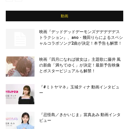
動画
映画『デッドデッドデーモンズデデデデデス
トラクション』、ano・幾田りらによるスペシ
ャルコラボソング2曲が決定！本予告も解禁！
映画『四月になれば彼女は』主題歌に藤井 風
の新曲「満ちてゆく」が決定！最新予告映像
とポスタービジュアルも解禁！
『#ミトヤマネ』玉城ティナ 動画インタビュ
ー
『忌怪島／きかいじま』當真あみ 動画インタ
ビュー