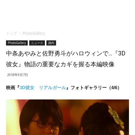
トップ
PhotoGallery
PhotoGallery
ニュース
国内
中条あやみと佐野勇斗がハロウィンで…『3D
彼女』物語の重要なカギを握る本編映像
2018年9月7日
映画『
3D彼女 リアルガール
』フォトギャラリー（4/6）