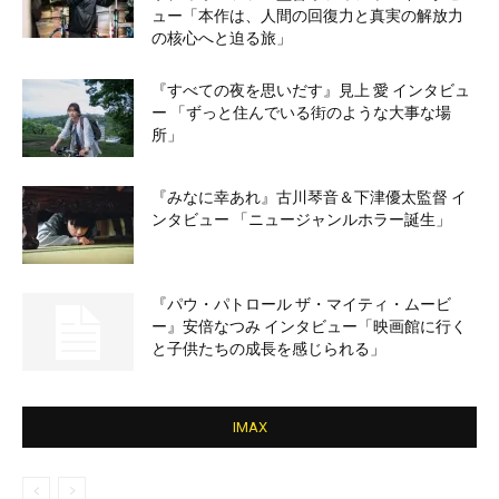
ュー「本作は、人間の回復力と真実の解放力
の核心へと迫る旅」
『すべての夜を思いだす』見上 愛 インタビュ
ー 「ずっと住んでいる街のような大事な場
所」
『みなに幸あれ』古川琴音＆下津優太監督 イ
ンタビュー 「ニュージャンルホラー誕生」
『パウ・パトロール ザ・マイティ・ムービ
ー』安倍なつみ インタビュー「映画館に行く
と子供たちの成長を感じられる」
IMAX