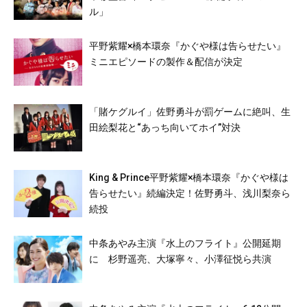
ル」
平野紫耀×橋本環奈『かぐや様は告らせたい』
ミニエピソードの製作＆配信が決定
「賭ケグルイ」佐野勇斗が罰ゲームに絶叫、生
田絵梨花と“あっち向いてホイ”対決
King & Prince平野紫耀×橋本環奈『かぐや様は
告らせたい』続編決定！佐野勇斗、浅川梨奈ら
続投
中条あやみ主演『水上のフライト』公開延期
に 杉野遥亮、大塚寧々、小澤征悦ら共演