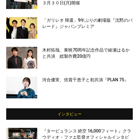
３月３０日(月)開催
「ガリレオ 帰還」9年ぶりの劇場版『沈黙のパ
レード』ジャパンプレミア
木村拓哉、東映70周年記念作品で綾瀬はるか
と共演 総製作費20億円
河合優実、倍賞千恵子と初共演『PLAN 75』
インタビュー
『タービュランス 絶空 16,000フィート』クラ
ウディオ・ファエ監督オフィシャルインタビ