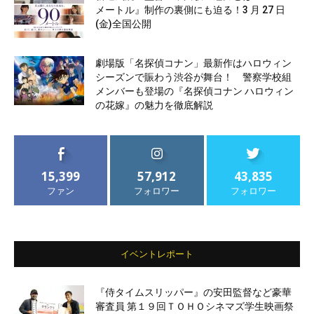
メートル』制作の裏側にも迫る！3 月 27 日
(金)全国公開
劇場版「名探偵コナン」最新作はハロウィン
シーズンで賑わう渋谷が舞台！ 警察学校組
メンバーも登場の『名探偵コナン ハロウィン
の花嫁』の魅力を徹底解説
15,399
57,912
43,835
ファン
フォロワー
フォロワー
イベントレポート
『侍タイムスリッパー』の安田監督など豪華
審査員 第１９回ＴＯＨＯシネマズ学生映画祭