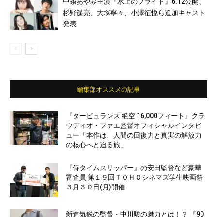
中条あやみ主演『水上のフライト』6.12公開、
杉野遥亮、大塚寧々、小澤征悦ら追加キャスト
発表
編集部オススメの記事
『タービュランス 絶空 16,000フィート』クラ
ウディオ・ファエ監督オフィシャルインタビ
ュー「本作は、人間の回復力と真実の解放力
の核心へと迫る旅」
『侍タイムスリッパー』の安田監督など豪華
審査員 第１９回ＴＯＨＯシネマズ学生映画祭
３月３０日(月)開催
新進気鋭の監督・中川駿の魅力とは！？ 『90