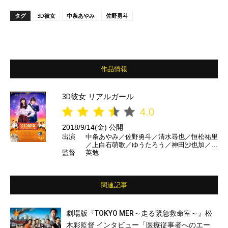
タグ
3D彼女
中条あやみ
佐野勇斗
作品情報
3D彼女 リアルガール
4.0
2018/9/14(金) 公開
出演
中条あやみ／佐野勇斗／清水尋也／恒松祐里
／上白石萌歌／ゆうたろう／神田沙也加／竹
監督
英勉
内力／濱田マリ／三浦貴大／荒木飛羽 ほか
関連記事
劇場版『TOKYO MER～走る緊急救命室～』松
木彩監督 インタビュー「医療従事者へのエー