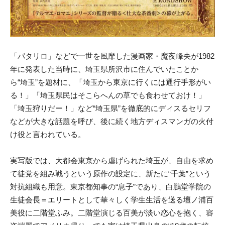
「パタリロ」などで一世を風靡した漫画家・魔夜峰央が1982
年に発表した当時に、埼玉県所沢市に住んでいたことか
ら“埼玉”を題材に、「埼玉から東京に行くには通行手形がい
る！」「埼玉県民はそこらへんの草でも食わせておけ！」
「埼玉狩りだー！」など“埼玉県”を徹底的にディスるセリフ
などが大きな話題を呼び、後に続く地方ディスマンガの火付
け役と言われている。
実写版では、大都会東京から虐げられた埼玉が、自由を求め
て徒党を組み戦うという原作の設定に、新たに“千葉”という
対抗組織も用意。東京都知事の“息子”であり、白鵬堂学院の
生徒会長＝エリートとして華々しく学生生活を送る壇ノ浦百
美役に二階堂ふみ。二階堂演じる百美が淡い恋心を抱く、容