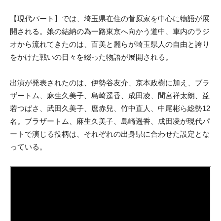
【現代パート】では、埼玉県在住の菅原家を中心に物語が展
開される。娘の結納の為一路東京へ向かう道中、車内のラジ
オから流れてきたのは、百美と麗らが埼玉県人の自由と誇り
をかけた戦いの日々を綴った物語が展開される。
出演が発表されたのは、伊勢谷友介、京本政樹に加え、ブラ
ザートム、麻生久美子、島崎遥香、成田凌、間宮祥太朗、益
若つばさ、武田久美子、麿赤兒、竹中直人、中尾彬ら総勢12
名。ブラザートム、麻生久美子、島崎遥香、成田凌が現代パ
ートで演じる役柄は、それぞれの出身県に合わせた設定とな
っている。