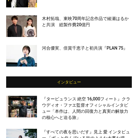
木村拓哉、東映70周年記念作品で綾瀬はるか
と共演 総製作費20億円
河合優実、倍賞千恵子と初共演『PLAN 75』
インタビュー
『タービュランス 絶空 16,000フィート』クラ
ウディオ・ファエ監督オフィシャルインタビ
ュー「本作は、人間の回復力と真実の解放力
の核心へと迫る旅」
『すべての夜を思いだす』見上 愛 インタビュ
ー 「ずっと住んでいる街のような大事な場