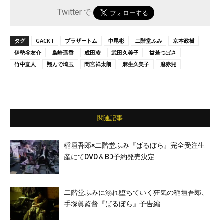
Twitter で
タグ
GACKT
ブラザートム
中尾彬
二階堂ふみ
京本政樹
伊勢谷友介
島崎遥香
成田凌
武田久美子
益若つばさ
竹中直人
翔んで埼玉
間宮祥太朗
麻生久美子
麿赤兒
関連記事
稲垣吾郎×二階堂ふみ『ばるぼら』完全受注生
産にてDVD＆BD予約発売決定
二階堂ふみに溺れ堕ちていく狂気の稲垣吾郎、
手塚眞監督『ばるぼら』予告編