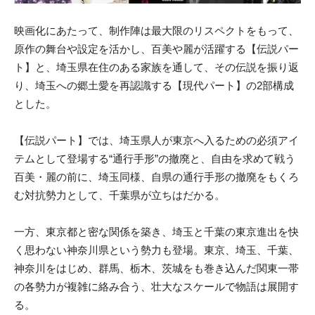
映画化にあたって、制作陣は最大限のリスペクトをもって、
原作の舞台や設定を活かし、百美や麗が活躍する【伝説パー
ト】と、埼玉県在住のある家族を通して、その伝説を振り返
り、埼玉への郷土愛を再認識する【現代パート】の2部構成
とした。
【伝説パート】では、埼玉県人が東京へ入るための必須アイ
テムとして登場する“通行手形”の撤廃と、自由を求めて戦う
百美・麗の前に、埼玉同様、自県の通行手形の撤廃をもくろ
む対抗勢力として、千葉県が立ちはだかる。
一方、東京都と密な関係を築き、埼玉と千葉の東京進出を快
く思わない神奈川県という勢力も登場。東京、埼玉、千葉、
神奈川をはじめ、群馬、栃木、茨城をも巻き込んだ関東一帯
の各勢力が複雑に絡み合う、壮大なスケールで物語は展開す
る。