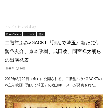
トップ
PhotoGallery
PhotoGallery
ニュース
国内
二階堂ふみ×GACKT『翔んで埼玉』新たに伊
勢谷友介、京本政樹、成田凌、間宮祥太朗ら
の出演発表
2018年10月16日
2019年2月22日（金）に公開される、二階堂ふみ×GACKTの
W主演映画『翔んで埼玉』の追加キャストが発表された。