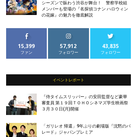
シーズンで賑わう渋谷が舞台！ 警察学校組
メンバーも登場の『名探偵コナン ハロウィン
の花嫁』の魅力を徹底解説
15,399
57,912
43,835
ファン
フォロワー
フォロワー
イベントレポート
『侍タイムスリッパー』の安田監督など豪華
審査員 第１９回ＴＯＨＯシネマズ学生映画祭
３月３０日(月)開催
「ガリレオ 帰還」9年ぶりの劇場版『沈黙のパ
レード』ジャパンプレミア