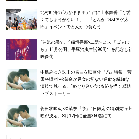
北村匠海の“わがままボディ”に山本舞香「可愛
くてしょうがない！」、『とんかつDJアゲ太
郎』イベントでとんかつ食らう
“狂気の果て。” 稲垣吾郎×二階堂ふみ『ばるぼ
ら』11月公開、手塚治虫生誕90周年を記念し初
映像化
中島みゆき珠玉の名曲を映画化『糸』特集｜菅
田将暉×小松菜奈が男女の切ない運命を繊細な
演技で魅せる、“めぐり逢い”の奇跡を描く感動
ラブストーリー
菅田将暉×小松菜奈『糸』1日限定の特別先行上
映が決定、8月12日に全国350館にて