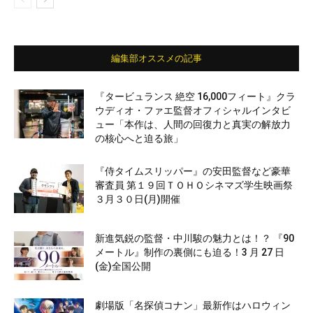
編集部オススメの記事
『タービュランス 絶空 16,000フィート』クラ
ウディオ・ファエ監督オフィシャルインタビ
ュー「本作は、人間の回復力と真実の解放力
の核心へと迫る旅」
『侍タイムスリッパー』の安田監督など豪華
審査員 第１９回ＴＯＨＯシネマズ学生映画祭
３月３０日(月)開催
新進気鋭の監督・中川駿の魅力とは！？ 『90
メートル』制作の裏側にも迫る！3 月 27 日
(金)全国公開
劇場版「名探偵コナン」最新作はハロウィン