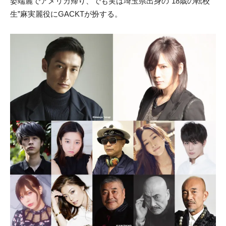
姿端麗でアメリカ帰り、でも実は埼玉県出身の“18歳の転校
生”麻実麗役にGACKTが扮する。