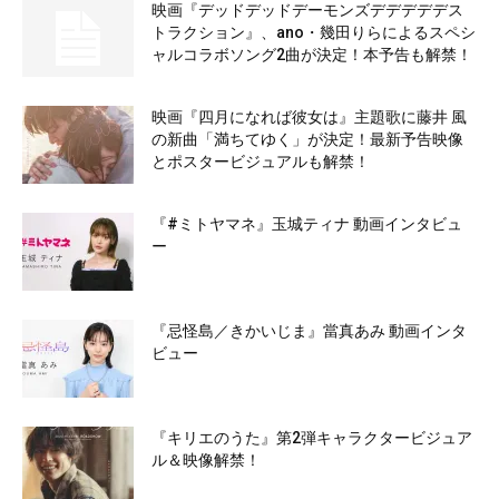
映画『デッドデッドデーモンズデデデデデス
トラクション』、ano・幾田りらによるスペシ
ャルコラボソング2曲が決定！本予告も解禁！
映画『四月になれば彼女は』主題歌に藤井 風
の新曲「満ちてゆく」が決定！最新予告映像
とポスタービジュアルも解禁！
『#ミトヤマネ』玉城ティナ 動画インタビュ
ー
『忌怪島／きかいじま』當真あみ 動画インタ
ビュー
『キリエのうた』第2弾キャラクタービジュア
ル＆映像解禁！