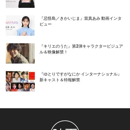
『忌怪島／きかいじま』當真あみ 動画インタ
ビュー
『キリエのうた』第2弾キャラクタービジュア
ル＆映像解禁！
『ゆとりですがなにか インターナショナル』
新キャスト＆特報解禁