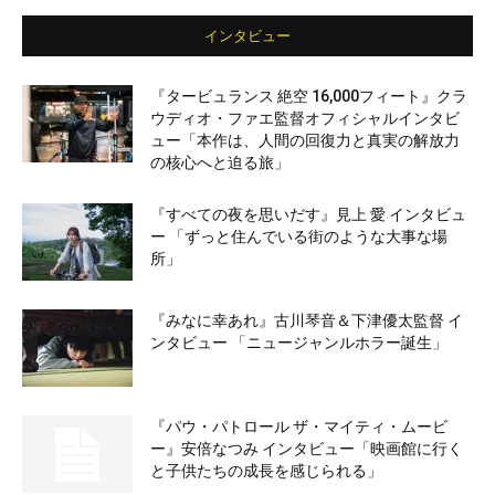
インタビュー
『タービュランス 絶空 16,000フィート』クラ
ウディオ・ファエ監督オフィシャルインタビ
ュー「本作は、人間の回復力と真実の解放力
の核心へと迫る旅」
『すべての夜を思いだす』見上 愛 インタビュ
ー 「ずっと住んでいる街のような大事な場
所」
『みなに幸あれ』古川琴音＆下津優太監督 イ
ンタビュー 「ニュージャンルホラー誕生」
『パウ・パトロール ザ・マイティ・ムービ
ー』安倍なつみ インタビュー「映画館に行く
と子供たちの成長を感じられる」