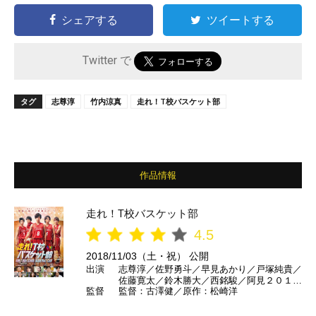
シェアする
ツイートする
Twitter で
タグ
志尊淳
竹内涼真
走れ！T校バスケット部
作品情報
走れ！T校バスケット部
4.5
2018/11/03（土・祝） 公開
出演
志尊淳／佐野勇斗／早見あかり／戸塚純貴／
佐藤寛太／鈴木勝大／西銘駿／阿見２０１／
監督
監督：古澤健／原作：松崎洋
椎名桔平／YOU／真飛聖／竹中直人／竹内
涼真 ほか