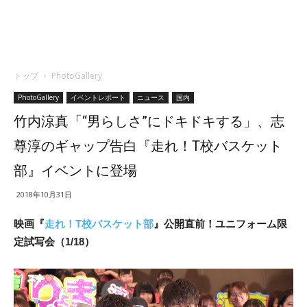
トップ
PhotoGallery
PhotoGallery
イベントレポート
ニュース
国内
竹内涼真「“男らしさ”にドキドキする」、志
尊淳のギャップ告白『走れ！T校バスケット
部』イベントに登場
2018年10月31日
映画『
走れ！T校バスケット部
』公開直前！ユニフォーム限
定試写会（1/18）