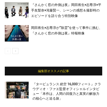
『さんかく窓の外側は夜』岡田将生×志尊淳×平
手友梨奈×滝藤賢一、シーンの感想＆撮影時の
エピソードを語り合う特別映像
岡田将生×志尊淳が“除霊”を使って事件に挑む、
『さんかく窓の外側は夜』特報映像
編集部オススメの記事
『タービュランス 絶空 16,000フィート』クラ
ウディオ・ファエ監督オフィシャルインタビ
ュー「本作は、人間の回復力と真実の解放力
の核心へと迫る旅」