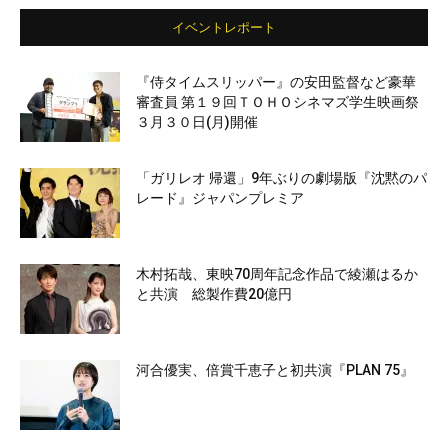
イベントレポート
『侍タイムスリッパー』の安田監督など豪華
審査員 第１９回ＴＯＨＯシネマズ学生映画祭
３月３０日(月)開催
「ガリレオ 帰還」9年ぶりの劇場版『沈黙のパ
レード』ジャパンプレミア
木村拓哉、東映70周年記念作品で綾瀬はるか
と共演 総製作費20億円
河合優実、倍賞千恵子と初共演『PLAN 75』