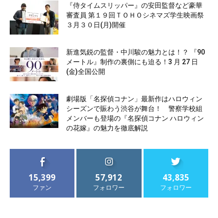
『侍タイムスリッパー』の安田監督など豪華
審査員 第１９回ＴＯＨＯシネマズ学生映画祭
３月３０日(月)開催
新進気鋭の監督・中川駿の魅力とは！？ 『90
メートル』制作の裏側にも迫る！3 月 27 日
(金)全国公開
劇場版「名探偵コナン」最新作はハロウィン
シーズンで賑わう渋谷が舞台！ 警察学校組
メンバーも登場の『名探偵コナン ハロウィン
の花嫁』の魅力を徹底解説
15,399
57,912
43,835
ファン
フォロワー
フォロワー