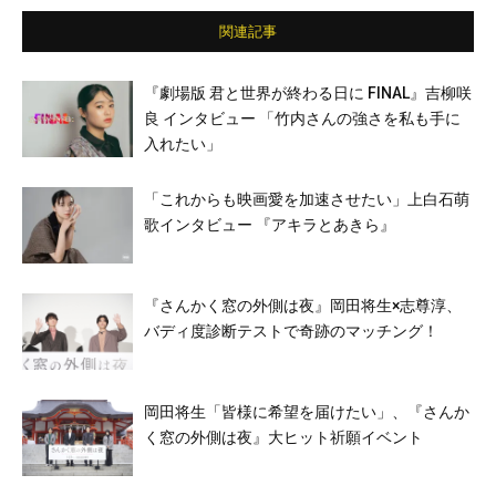
関連記事
『劇場版 君と世界が終わる日に FINAL』吉柳咲
良 インタビュー 「竹内さんの強さを私も手に
入れたい」
「これからも映画愛を加速させたい」上白石萌
歌インタビュー 『アキラとあきら』
『さんかく窓の外側は夜』岡田将生×志尊淳、
バディ度診断テストで奇跡のマッチング！
岡田将生「皆様に希望を届けたい」、『さんか
く窓の外側は夜』大ヒット祈願イベント