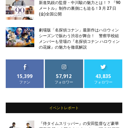
新進気鋭の監督・中川駿の魅力とは！？ 『90
メートル』制作の裏側にも迫る！3 月 27 日
(金)全国公開
劇場版「名探偵コナン」最新作はハロウィン
シーズンで賑わう渋谷が舞台！ 警察学校組
メンバーも登場の『名探偵コナン ハロウィン
の花嫁』の魅力を徹底解説
15,399
57,912
43,835
ファン
フォロワー
フォロワー
イベントレポート
『侍タイムスリッパー』の安田監督など豪華