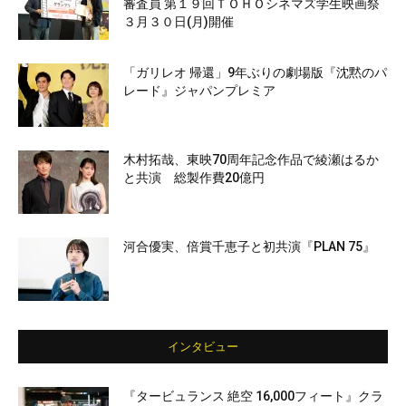
審査員 第１９回ＴＯＨＯシネマズ学生映画祭
３月３０日(月)開催
「ガリレオ 帰還」9年ぶりの劇場版『沈黙のパ
レード』ジャパンプレミア
木村拓哉、東映70周年記念作品で綾瀬はるか
と共演 総製作費20億円
河合優実、倍賞千恵子と初共演『PLAN 75』
インタビュー
『タービュランス 絶空 16,000フィート』クラ