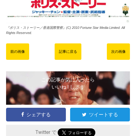
『ポリス・ストーリー／香港国際警察』(C) 2010 Fortune Star Media Limited. All
Rights Reserved.
前の画像
記事に戻る
次の画像
この記事が気に入ったら
いいね ! しよう
シェアする
ツイートする
Twitter で