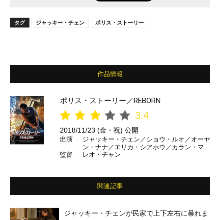
タグ
ジャッキー・チェン
ポリス・ストーリー
作品情報
ポリス・ストーリー／REBORN
3.4
2018/11/23 (金・祝) 公開
出演
ジャッキー・チェン／ショウ・ルオ／オーヤ
ン・ナナ／エリカ・シアホウ／カラン・マル
監督
レオ・チャン
ヴェイ／テス・ハウブリック ほか
関連記事
ジャッキー・チェンが民家で上下左右に暴れま