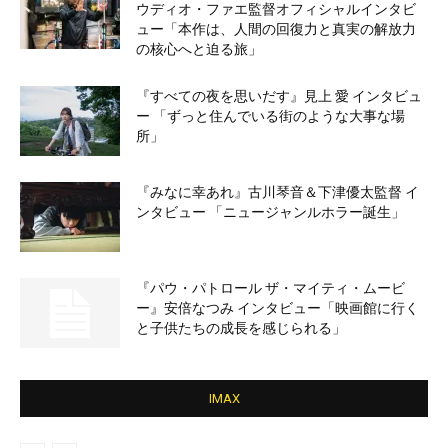
ウディオ・ファエ監督オフィシャルインタビ
ュー「本作は、人間の回復力と真実の解放力
の核心へと迫る旅」
『すべての夜を思いだす』見上 愛 インタビュ
ー 「ずっと住んでいる街のような大事な場
所」
『みなに幸あれ』古川琴音＆下津優太監督 イ
ンタビュー 「ニュージャンルホラー誕生」
『パウ・パトロール ザ・マイティ・ムービ
ー』安倍なつみ インタビュー「映画館に行く
と子供たちの成長を感じられる」
IMAX