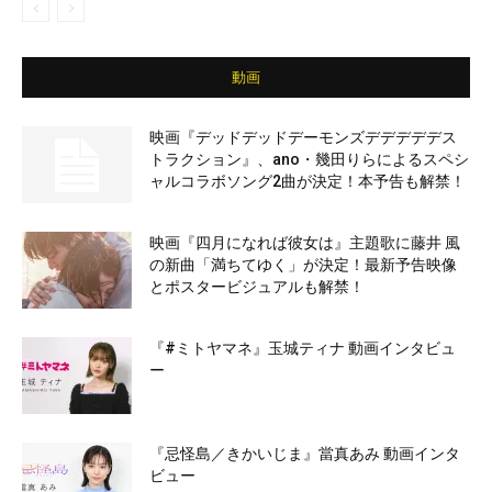
動画
映画『デッドデッドデーモンズデデデデデス
トラクション』、ano・幾田りらによるスペシ
ャルコラボソング2曲が決定！本予告も解禁！
映画『四月になれば彼女は』主題歌に藤井 風
の新曲「満ちてゆく」が決定！最新予告映像
とポスタービジュアルも解禁！
『#ミトヤマネ』玉城ティナ 動画インタビュ
ー
『忌怪島／きかいじま』當真あみ 動画インタ
ビュー