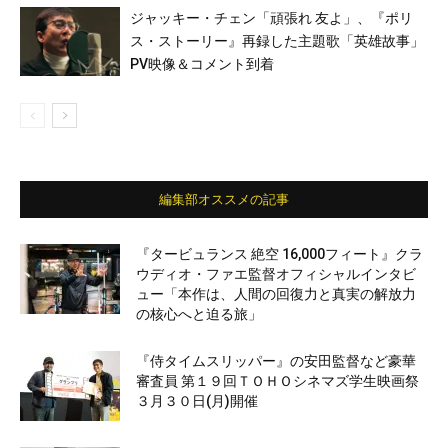
ジャッキー・チェン「頑張れ 友よ」、『ポリ
ス・ストーリー』再録した主題歌「英雄故事」
PV映像＆コメント到着
編集部オススメの記事
『タービュランス 絶空 16,000フィート』クラ
ウディオ・ファエ監督オフィシャルインタビ
ュー「本作は、人間の回復力と真実の解放力
の核心へと迫る旅」
『侍タイムスリッパー』の安田監督など豪華
審査員 第１９回ＴＯＨＯシネマズ学生映画祭
３月３０日(月)開催