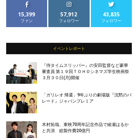
15,399
57,912
43,835
ファン
フォロワー
フォロワー
イベントレポート
『侍タイムスリッパー』の安田監督など豪華
審査員 第１９回ＴＯＨＯシネマズ学生映画祭
３月３０日(月)開催
「ガリレオ 帰還」9年ぶりの劇場版『沈黙のパ
レード』ジャパンプレミア
木村拓哉、東映70周年記念作品で綾瀬はるか
と共演 総製作費20億円