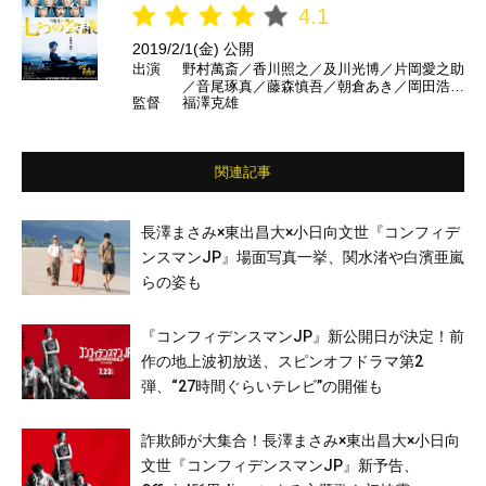
4.1
2019/2/1(金) 公開
出演
野村萬斎／香川照之／及川光博／片岡愛之助
／音尾琢真／藤森慎吾／朝倉あき／岡田浩暉
監督
福澤克雄
／木下ほうか／吉田羊／土屋太鳳／小泉孝太
郎／溝端淳平／春風亭昇太／立川談春／勝村
政信／世良公則／鹿賀丈史／橋爪功／北大路
欣也 ほか
関連記事
長澤まさみ×東出昌大×小日向文世『コンフィデ
ンスマンJP』場面写真一挙、関水渚や白濱亜嵐
らの姿も
『コンフィデンスマンJP』新公開日が決定！前
作の地上波初放送、スピンオフドラマ第2
弾、“27時間ぐらいテレビ”の開催も
詐欺師が大集合！長澤まさみ×東出昌大×小日向
文世『コンフィデンスマンJP』新予告、