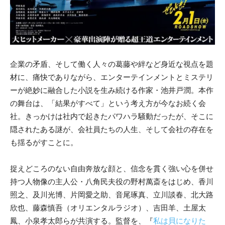
企業の矛盾、そして働く人々の葛藤や絆など身近な視点を題
材に、痛快でありながら、エンターテインメントとミステリ
ーが絶妙に融合した小説を生み続ける作家・池井戸潤。本作
の舞台は、「結果がすべて」という考え方が今なお続く会
社。きっかけは社内で起きたパワハラ騒動だったが、そこに
隠されたある謎が、会社員たちの人生、そして会社の存在を
も揺るがすことに。
捉えどころのない自由奔放な顔と、信念を貫く強い心を併せ
持つ人物像の主人公・八角民夫役の野村萬斎をはじめ、香川
照之、及川光博、片岡愛之助、音尾琢真、立川談春、北大路
欣也、藤森慎吾（オリエンタルラジオ）、吉田羊、土屋太
鳳、小泉孝太郎らが共演する。監督を、『
私は貝になりた