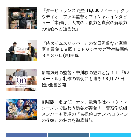
『タービュランス 絶空 16,000フィート』クラ
ウディオ・ファエ監督オフィシャルインタビ
ュー「本作は、人間の回復力と真実の解放力
の核心へと迫る旅」
『侍タイムスリッパー』の安田監督など豪華
審査員 第１９回ＴＯＨＯシネマズ学生映画祭
３月３０日(月)開催
新進気鋭の監督・中川駿の魅力とは！？ 『90
メートル』制作の裏側にも迫る！3 月 27 日
(金)全国公開
劇場版「名探偵コナン」最新作はハロウィン
シーズンで賑わう渋谷が舞台！ 警察学校組
メンバーも登場の『名探偵コナン ハロウィン
の花嫁』の魅力を徹底解説