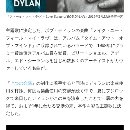
『フィール・マイ・ラヴ ～ Love Songs of BOB DYLAN』2019年1月23日発売予定
主題歌に決定した、ボブ・ディランの楽曲「メイク・ユー・
フィール・マイ・ラヴ」は、アルバム『タイム・アウト・オ
ブ・マインド』に収録されているバラードで、1998年にグラ
ミー賞最優秀アルバム賞を受賞。ビリー・ジョエル、アデ
ル、エド・シーランらをはじめ数多くのアーティストがカヴ
ァーしている名曲だ。
『
七つの会議
』の制作に着手すると同時にディランの楽曲使
用を打診。何度も楽曲使用の交渉が続く中で、夏にフジロッ
クで来日したディランがこの曲を演奏したことで一層の力を
得て、およそ1年にわたる交渉の末、本作を彩る主題歌に決
定した。