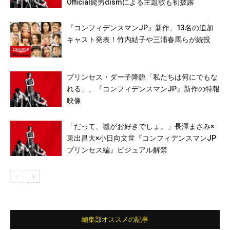
Official髭男dismによる主題歌も初披露
『コンフィデンスマンJP』新作、13名の追加
キャスト発表！竹内結子や三浦春馬らが続投
プリンセス・ダー子降臨「私たちは何にでもな
れる」、『コンフィデンスマンJP』新作の特報
映像
「だって、噓がお好きでしょ。」長澤まさみ×
東出昌大×小日向文世『コンフィデンスマンJP
プリンセス編』ビジュアル解禁
編集部オススメの記事