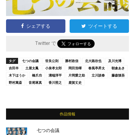
シェアする
ツイートする
Twitter で
タグ
七つの会議
世良公則
勝村政信
北大路欣也
及川光博
吉田羊
土屋太鳳
小泉孝太郎
岡田浩暉
春風亭昇太
朝倉あき
木下ほうか
橋爪功
溝端淳平
片岡愛之助
立川談春
藤森慎吾
野村萬斎
音尾琢真
香川照之
鹿賀丈史
作品情報
七つの会議