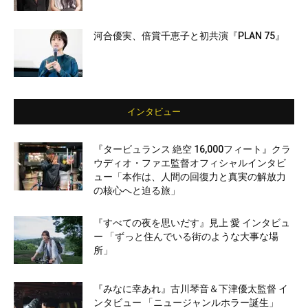
河合優実、倍賞千恵子と初共演『PLAN 75』
インタビュー
『タービュランス 絶空 16,000フィート』クラ
ウディオ・ファエ監督オフィシャルインタビ
ュー「本作は、人間の回復力と真実の解放力
の核心へと迫る旅」
『すべての夜を思いだす』見上 愛 インタビュ
ー 「ずっと住んでいる街のような大事な場
所」
『みなに幸あれ』古川琴音＆下津優太監督 イ
ンタビュー 「ニュージャンルホラー誕生」