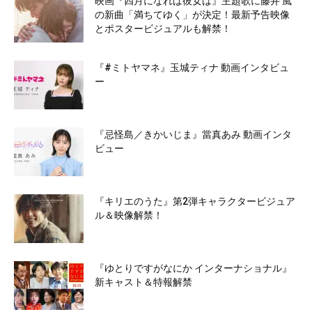
映画『四月になれば彼女は』主題歌に藤井 風
の新曲「満ちてゆく」が決定！最新予告映像
とポスタービジュアルも解禁！
『#ミトヤマネ』玉城ティナ 動画インタビュ
ー
『忌怪島／きかいじま』當真あみ 動画インタ
ビュー
『キリエのうた』第2弾キャラクタービジュア
ル＆映像解禁！
『ゆとりですがなにか インターナショナル』
新キャスト＆特報解禁