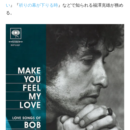
い
』『
祈りの幕が下りる時
』などで知られる福澤克雄が務め
る。