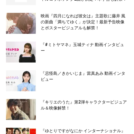
映画『四月になれば彼女は』主題歌に藤井 風
の新曲「満ちてゆく」が決定！最新予告映像
とポスタービジュアルも解禁！
『#ミトヤマネ』玉城ティナ 動画インタビュ
ー
『忌怪島／きかいじま』當真あみ 動画インタ
ビュー
『キリエのうた』第2弾キャラクタービジュア
ル＆映像解禁！
『ゆとりですがなにか インターナショナル』