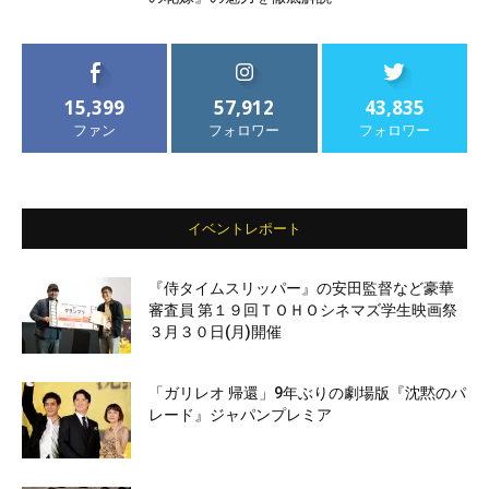
15,399
57,912
43,835
ファン
フォロワー
フォロワー
イベントレポート
『侍タイムスリッパー』の安田監督など豪華
審査員 第１９回ＴＯＨＯシネマズ学生映画祭
３月３０日(月)開催
「ガリレオ 帰還」9年ぶりの劇場版『沈黙のパ
レード』ジャパンプレミア