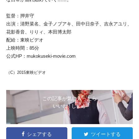
監督：押井守
出演：清野菜名、金子ノブアキ、田中日奈子、吉永アユリ、
花影香音、りりィ、本田博太郎
配給：東映ビデオ
上映時間：85分
公式HP：mukokuseki-movie.com
（C）2015東映ビデオ
この記事が気に入ったら
いいね ! しよう
シェアする
ツイートする