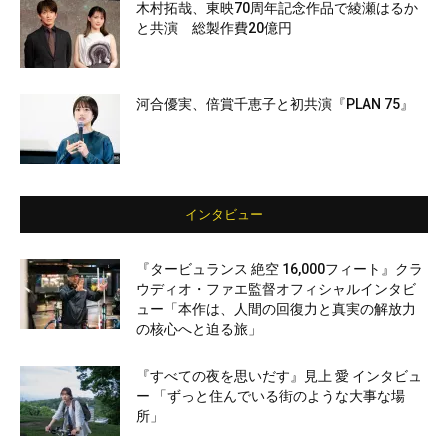
木村拓哉、東映70周年記念作品で綾瀬はるか
と共演 総製作費20億円
河合優実、倍賞千恵子と初共演『PLAN 75』
インタビュー
『タービュランス 絶空 16,000フィート』クラ
ウディオ・ファエ監督オフィシャルインタビ
ュー「本作は、人間の回復力と真実の解放力
の核心へと迫る旅」
『すべての夜を思いだす』見上 愛 インタビュ
ー 「ずっと住んでいる街のような大事な場
所」