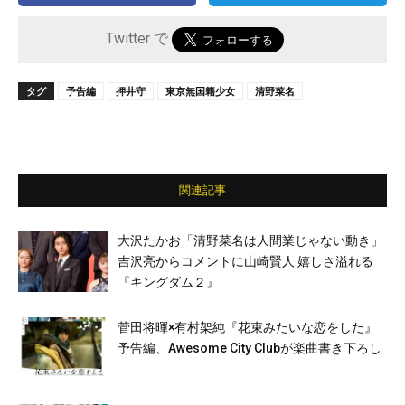
Twitter で
タグ
予告編
押井守
東京無国籍少女
清野菜名
関連記事
大沢たかお「清野菜名は人間業じゃない動き」
吉沢亮からコメントに山崎賢人 嬉しさ溢れる
『キングダム２』
菅田将暉×有村架純『花束みたいな恋をした』
予告編、Awesome City Clubが楽曲書き下ろし