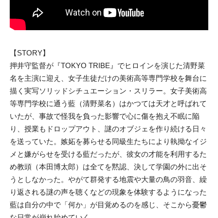
【STORY】
押井守監督が『TOKYO TRIBE』でヒロインを演じた清野菜
名を主演に迎え、女子生徒だけの美術高等専門学校を舞台に
描く実写ソリッドシチュエーション・スリラー。女子美術高
等専門学校に通う藍（清野菜名）はかつては天才と呼ばれて
いたが、事故で怪我を負った影響で心に傷を抱え不眠に陥
り、授業もドロップアウト、謎のオブジェを作り続ける日々
を送っていた。嫉妬を募らせる同級生たちにより執拗なイジ
メと嫌がらせを受ける藍だったが、彼女の才能を利用するた
め教頭（本田博太郎）は全てを黙認、決して学園の外に出そ
うとしなかった。やがて群発する地震や大量の鳥の羽音、繰
り返される謎の声を聴くなどの現象を体験するようになった
藍は自分の中で「何か」が目覚めるのを感じ、そこから憂鬱
な日常が崩れ始めていく……。