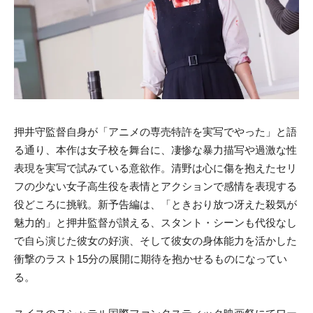
押井守監督自身が「アニメの専売特許を実写でやった」と語
る通り、本作は女子校を舞台に、凄惨な暴力描写や過激な性
表現を実写で試みている意欲作。清野は心に傷を抱えたセリ
フの少ない女子高生役を表情とアクションで感情を表現する
役どころに挑戦。新予告編は、「ときおり放つ冴えた殺気が
魅力的」と押井監督が讃える、スタント・シーンも代役なし
で自ら演じた彼女の好演、そして彼女の身体能力を活かした
衝撃のラスト15分の展開に期待を抱かせるものになってい
る。