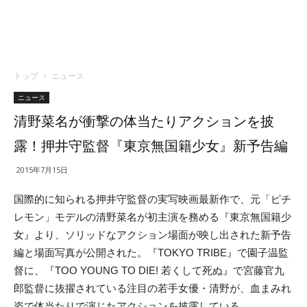
トップ
ニュース
ニュース
清野菜名が衝撃の体当たりアクションを披
露！押井守監督『東京無国籍少女』新予告編
2015年7月15日
国際的に知られる押井守監督の実写映画最新作で、元「ピチ
レモン」モデルの清野菜名が初主演を務める『東京無国籍少
女』より、ソリッドなアクション場面が映し出された新予告
編と場面写真が公開された。『TOKYO TRIBE』で園子温監
督に、『TOO YOUNG TO DIE! 若くして死ぬ』で宮藤官九
郎監督に抜擢されている注目の若手女優・清野が、血まみれ
姿で体当たりで演じたアクションを披露している。