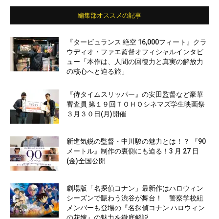
編集部オススメの記事
『タービュランス 絶空 16,000フィート』クラ
ウディオ・ファエ監督オフィシャルインタビ
ュー「本作は、人間の回復力と真実の解放力
の核心へと迫る旅」
『侍タイムスリッパー』の安田監督など豪華
審査員 第１９回ＴＯＨＯシネマズ学生映画祭
３月３０日(月)開催
新進気鋭の監督・中川駿の魅力とは！？ 『90
メートル』制作の裏側にも迫る！3 月 27 日
(金)全国公開
劇場版「名探偵コナン」最新作はハロウィン
シーズンで賑わう渋谷が舞台！ 警察学校組
メンバーも登場の『名探偵コナン ハロウィン
の花嫁』の魅力を徹底解説