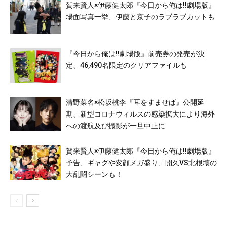
賀来賢人×伊藤健太郎『今日から俺は!!劇場版』
場面写真一挙、伊藤と京子のラブラブカットも
『今日から俺は!!劇場版』前売券の発売が決
定、46,490名限定のクリアファイルも
清野菜名×松坂桃李『耳をすませば』公開延
期、新型コロナウィルスの感染拡大により海外
への渡航及び撮影が一旦中止に
賀来賢人×伊藤健太郎『今日から俺は!!劇場版』
予告、ギャグや変顔メガ盛り、開久VS北根壊の
大乱闘シーンも！