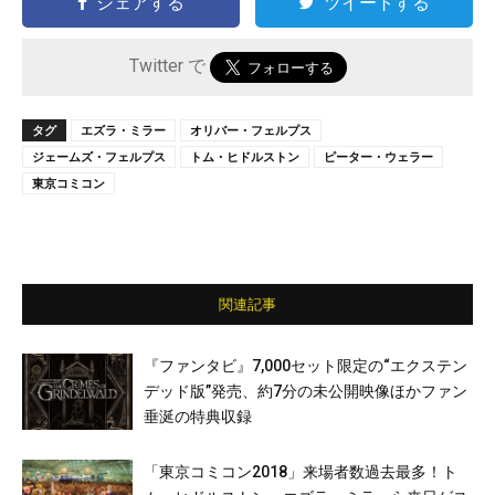
シェアする
ツイートする
Twitter で
タグ
エズラ・ミラー
オリバー・フェルプス
ジェームズ・フェルプス
トム・ヒドルストン
ピーター・ウェラー
東京コミコン
関連記事
『ファンタビ』7,000セット限定の“エクステン
デッド版”発売、約7分の未公開映像ほかファン
垂涎の特典収録
「東京コミコン2018」来場者数過去最多！ト