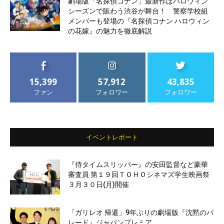
劇場版「名探偵コナン」最新作はハロウィン
シーズンで賑わう渋谷が舞台！ 警察学校組
メンバーも登場の『名探偵コナン ハロウィン
の花嫁』の魅力を徹底解説
15,399
57,912
43,835
ファン
フォロワー
フォロワー
イベントレポート
『侍タイムスリッパー』の安田監督など豪華
審査員 第１９回ＴＯＨＯシネマズ学生映画祭
３月３０日(月)開催
「ガリレオ 帰還」9年ぶりの劇場版『沈黙のパ
レード』ジャパンプレミア