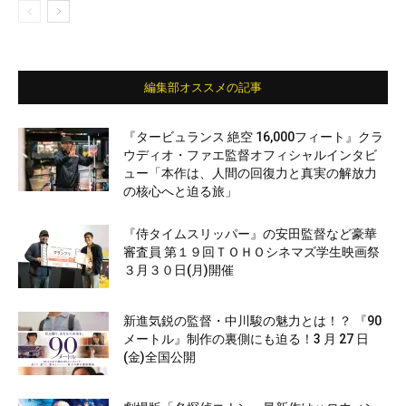
編集部オススメの記事
『タービュランス 絶空 16,000フィート』クラ
ウディオ・ファエ監督オフィシャルインタビ
ュー「本作は、人間の回復力と真実の解放力
の核心へと迫る旅」
『侍タイムスリッパー』の安田監督など豪華
審査員 第１９回ＴＯＨＯシネマズ学生映画祭
３月３０日(月)開催
新進気鋭の監督・中川駿の魅力とは！？ 『90
メートル』制作の裏側にも迫る！3 月 27 日
(金)全国公開