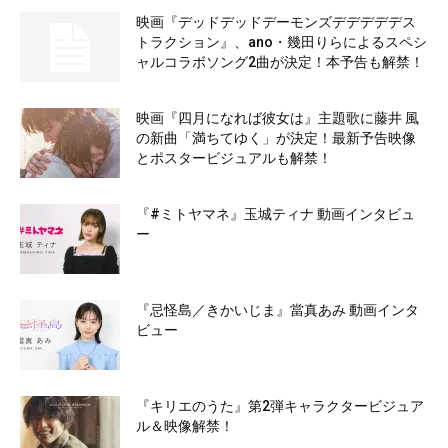
映画『デッドデッドデーモンズデデデデデス
トラクション』、ano・幾田りらによるスペシ
ャルコラボソング2曲が決定！本予告も解禁！
映画『四月になれば彼女は』主題歌に藤井 風
の新曲「満ちてゆく」が決定！最新予告映像
とポスタービジュアルも解禁！
『#ミトヤマネ』玉城ティナ 動画インタビュ
ー
『忌怪島／きかいじま』當真あみ 動画インタ
ビュー
『キリエのうた』第2弾キャラクタービジュア
ル＆映像解禁！