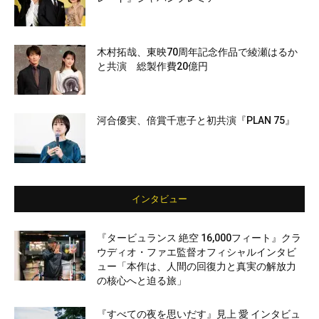
木村拓哉、東映70周年記念作品で綾瀬はるか
と共演 総製作費20億円
河合優実、倍賞千恵子と初共演『PLAN 75』
インタビュー
『タービュランス 絶空 16,000フィート』クラ
ウディオ・ファエ監督オフィシャルインタビ
ュー「本作は、人間の回復力と真実の解放力
の核心へと迫る旅」
『すべての夜を思いだす』見上 愛 インタビュ