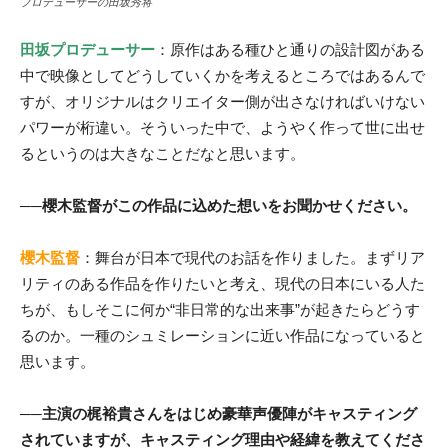
プロデューサーの田坂秀将
田坂プロデューサー
：原作はある種ひと通りの設計図がある
中で映像としてどうしていくかを考えるところではあるんで
すが、オリジナルはクリエイター側が出さなければいけない
パワーが桁違い。そういった中で、ようやく作って世に出せ
るというのは大きなことだなと思います。
──櫻木監督がこの作品に込めた想いをお聞かせください。
櫻木監督
：舞台が日本で現代のお話を作りました。まずリア
リティのある作品を作りたいと考え、現代の日本にいる人た
ちが、もしそこに何か“非日常的な出来事”が起きたらどうす
るのか。一種のシュミレーションに近い作品になっていると
思います。
──主演の梶裕貴さんをはじめ豪華声優陣がキャスティング
されていますが、キャスティング理由や経緯を教えてくださ