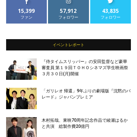
15,399
57,912
43,835
ファン
フォロワー
フォロワー
イベントレポート
『侍タイムスリッパー』の安田監督など豪華
審査員 第１９回ＴＯＨＯシネマズ学生映画祭
３月３０日(月)開催
「ガリレオ 帰還」9年ぶりの劇場版『沈黙のパ
レード』ジャパンプレミア
木村拓哉、東映70周年記念作品で綾瀬はるか
と共演 総製作費20億円