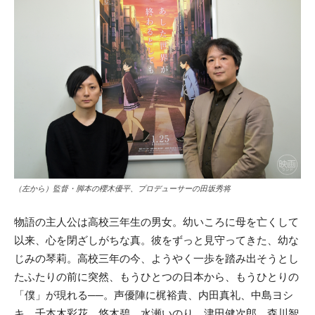
（左から）監督・脚本の櫻木優平、プロデューサーの田坂秀将
物語の主人公は高校三年生の男女。幼いころに母を亡くして
以来、心を閉ざしがちな真。彼をずっと見守ってきた、幼な
じみの琴莉。高校三年の今、ようやく一歩を踏み出そうとし
たふたりの前に突然、もうひとつの日本から、もうひとりの
「僕」が現れる──。声優陣に梶裕貴、内田真礼、中島ヨシ
キ、千本木彩花、悠木碧、水瀬いのり、津田健次郎、森川智