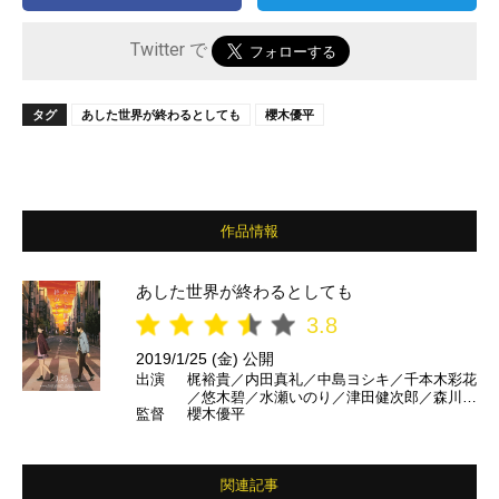
Twitter で
タグ
あした世界が終わるとしても
櫻木優平
作品情報
あした世界が終わるとしても
3.8
2019/1/25 (金) 公開
出演
梶裕貴／内田真礼／中島ヨシキ／千本木彩花
／悠木碧／水瀬いのり／津田健次郎／森川智
監督
櫻木優平
之／水樹奈々／古谷徹 ほか
関連記事