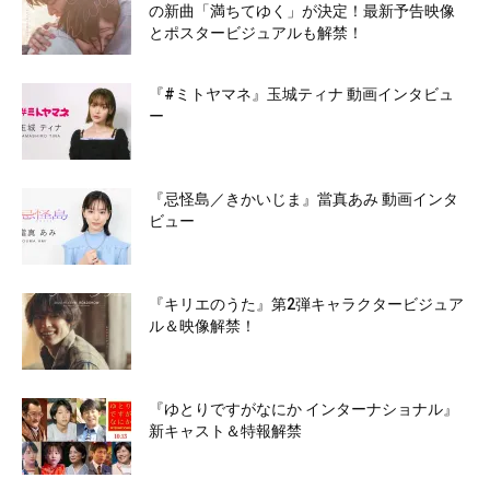
の新曲「満ちてゆく」が決定！最新予告映像
とポスタービジュアルも解禁！
『#ミトヤマネ』玉城ティナ 動画インタビュ
ー
『忌怪島／きかいじま』當真あみ 動画インタ
ビュー
『キリエのうた』第2弾キャラクタービジュア
ル＆映像解禁！
『ゆとりですがなにか インターナショナル』
新キャスト＆特報解禁