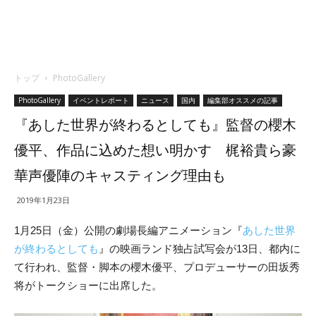
トップ
PhotoGallery
PhotoGallery
イベントレポート
ニュース
国内
編集部オススメの記事
『あした世界が終わるとしても』監督の櫻木
優平、作品に込めた想い明かす 梶裕貴ら豪
華声優陣のキャスティング理由も
2019年1月23日
1月25日（金）公開の劇場長編アニメーション『
あした世界
が終わるとしても
』の映画ランド独占試写会が13日、都内に
て行われ、監督・脚本の櫻木優平、プロデューサーの田坂秀
将がトークショーに出席した。