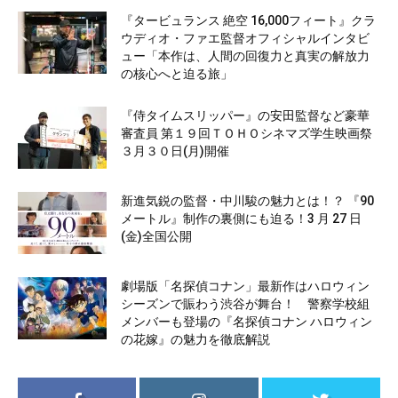
『タービュランス 絶空 16,000フィート』クラ
ウディオ・ファエ監督オフィシャルインタビ
ュー「本作は、人間の回復力と真実の解放力
の核心へと迫る旅」
『侍タイムスリッパー』の安田監督など豪華
審査員 第１９回ＴＯＨＯシネマズ学生映画祭
３月３０日(月)開催
新進気鋭の監督・中川駿の魅力とは！？ 『90
メートル』制作の裏側にも迫る！3 月 27 日
(金)全国公開
劇場版「名探偵コナン」最新作はハロウィン
シーズンで賑わう渋谷が舞台！ 警察学校組
メンバーも登場の『名探偵コナン ハロウィン
の花嫁』の魅力を徹底解説