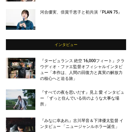
河合優実、倍賞千恵子と初共演『PLAN 75』
インタビュー
『タービュランス 絶空 16,000フィート』クラ
ウディオ・ファエ監督オフィシャルインタビ
ュー「本作は、人間の回復力と真実の解放力
の核心へと迫る旅」
『すべての夜を思いだす』見上 愛 インタビュ
ー 「ずっと住んでいる街のような大事な場
所」
『みなに幸あれ』古川琴音＆下津優太監督 イ
ンタビュー 「ニュージャンルホラー誕生」