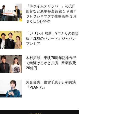
『侍タイムスリッパー』の安田
監督など豪華審査員 第１９回Ｔ
ＯＨＯシネマズ学生映画祭 ３月
３０日(月)開催
「ガリレオ 帰還」9年ぶりの劇場
版『沈黙のパレード』ジャパン
プレミア
木村拓哉、東映70周年記念作品
で綾瀬はるかと共演 総製作費
20億円
河合優実、倍賞千恵子と初共演
『PLAN 75』