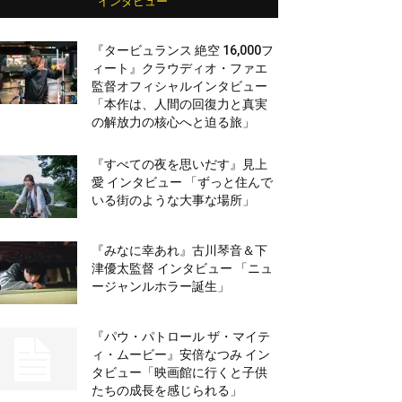
インタビュー
『タービュランス 絶空 16,000フ
ィート』クラウディオ・ファエ
監督オフィシャルインタビュー
「本作は、人間の回復力と真実
の解放力の核心へと迫る旅」
『すべての夜を思いだす』見上
愛 インタビュー 「ずっと住んで
いる街のような大事な場所」
『みなに幸あれ』古川琴音＆下
津優太監督 インタビュー 「ニュ
ージャンルホラー誕生」
『パウ・パトロール ザ・マイテ
ィ・ムービー』安倍なつみ イン
タビュー「映画館に行くと子供
たちの成長を感じられる」