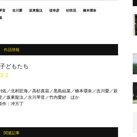
琴音
吉川愛
坂東龍汰
堤幸彦
杉咲花
橋本環奈
菜
作品情報
子どもたち
3.2
剣佑／北村匠海／高杉真宙／黒島結菜／橋本環奈／吉川愛／萩
登／坂東龍汰／古川琴音／竹内愛紗 ほか
原作：冲方丁
関連記事