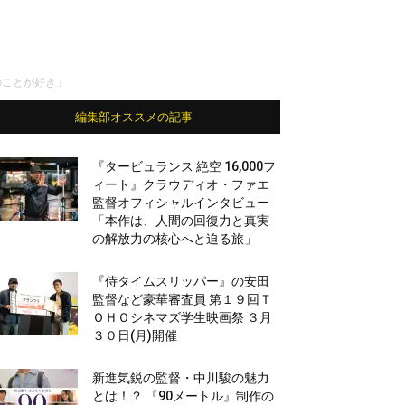
のことが好き」
編集部オススメの記事
『タービュランス 絶空 16,000フ
ィート』クラウディオ・ファエ
監督オフィシャルインタビュー
「本作は、人間の回復力と真実
の解放力の核心へと迫る旅」
『侍タイムスリッパー』の安田
監督など豪華審査員 第１９回Ｔ
ＯＨＯシネマズ学生映画祭 ３月
３０日(月)開催
新進気鋭の監督・中川駿の魅力
とは！？ 『90メートル』制作の