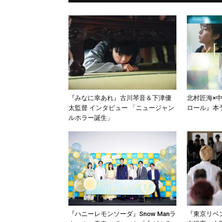
『みなに幸あれ』古川琴音＆下津優
北村匠海×
太監督 インタビュー 「ニュージャン
ロール』本
ルホラー誕生」
『ハニーレモンソーダ』Snow Manラ
『東京リベ