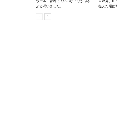
ウール、⻘春っていいな「心がぷる
吉沢亮、山
ぷる潤いました」
捉えた場面