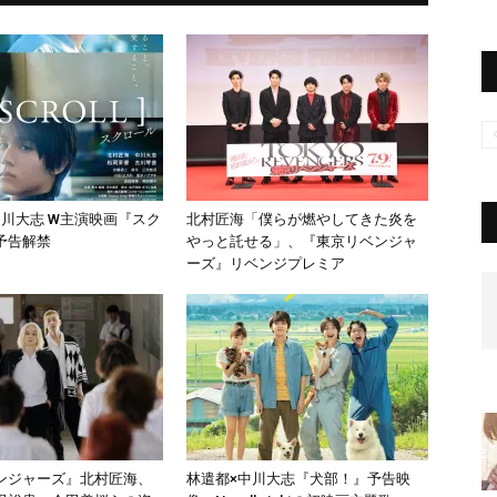
中川大志 W主演映画『スク
北村匠海「僕らが燃やしてきた炎を
予告解禁
やっと託せる」、『東京リベンジャ
ーズ』リベンジプレミア
ンジャーズ』北村匠海、
林遣都×中川大志『犬部！』予告映