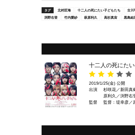
タグ
北村匠海
十二人の死にたい子どもたち
古川
渕野右登
竹内愛紗
萩原利久
高杉真宙
黒島結
十二人の死にたい
2019/1/25(金) 公開
出演
杉咲花／新田真
原利久／渕野右
監督
監督：堤幸彦／