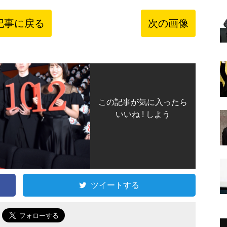
記事に戻る
次の画像
この記事が気に入ったら
いいね ! しよう
ツイートする
で