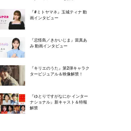
『#ミトヤマネ』玉城ティナ 動
画インタビュー
『忌怪島／きかいじま』當真あ
み 動画インタビュー
『キリエのうた』第2弾キャラク
タービジュアル＆映像解禁！
『ゆとりですがなにか インター
ナショナル』新キャスト＆特報
解禁