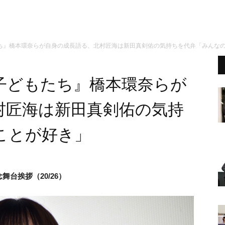
ち』橋本環奈らが自身の成長語る、北村匠海は新田真剣佑の気持ちを代弁「みんな
子どもたち』橋本環奈らが
村匠海は新田真剣佑の気持
ことが好き」
舞台挨拶（20/26）