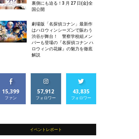
裏側にも迫る！3 月 27 日(金)全
国公開
劇場版「名探偵コナン」最新作
はハロウィンシーズンで賑わう
渋谷が舞台！ 警察学校組メン
バーも登場の『名探偵コナン ハ
ロウィンの花嫁』の魅力を徹底
解説
15,399
57,912
43,835
ファン
フォロワー
フォロワー
イベントレポート