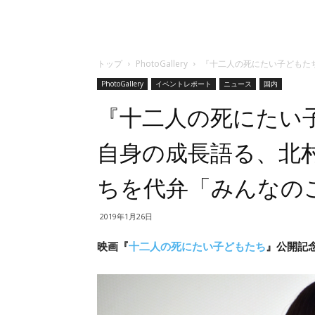
トップ
PhotoGallery
『十二人の死にたい子どもた
PhotoGallery
イベントレポート
ニュース
国内
『十二人の死にたい
自身の成長語る、北
ちを代弁「みんなの
2019年1月26日
映画『
十二人の死にたい子どもたち
』公開記念