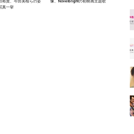
田裕貴、今田美桜らの姿
像、Novelbrightの初映画主題歌
写真一挙