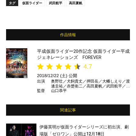
タグ
仮面ライダー
武田航平
高田夏帆
作品情報
平成仮面ライダー20作記念 仮面ライダー平成
ジェネレーションズ FOREVER
4.7
2018/12/22 (土) 公開
出演
奥野壮／犬飼貴丈／押田岳／大幡しえり／渡
邊圭祐／赤楚衛二／高田夏帆／武田航平／水
監督
山口恭平
上剣星／大東駿介／生瀬勝久／石丸謙二郎／
佐藤健 ほか
関連記事
伊藤英明が仮面ライダーシリーズに初出演、劇
場版「ゼロワン」公開は12月18日