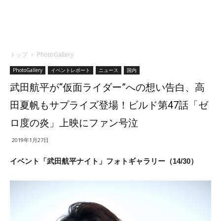
トップ
PhotoGallery
PhotoGallery
イベントレポート
ニュース
国内
武田航平が“仮面ライダー”への想い告白、高
田夏帆もサプライズ登場！ビルド第47話「ゼ
ロ度の炎」上映にファン号泣
2019年1月27日
イベント「武田航平ナイト」フォトギャラリー（14/30）