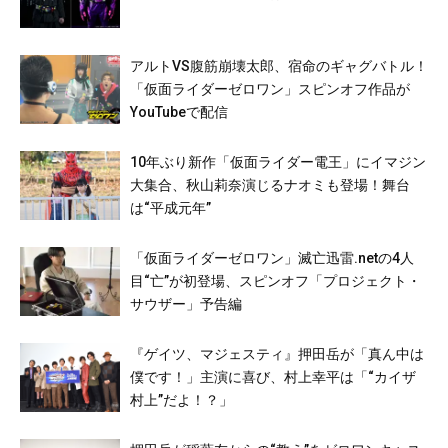
アルトVS腹筋崩壊太郎、宿命のギャグバトル！
「仮面ライダーゼロワン」スピンオフ作品が
YouTubeで配信
10年ぶり新作「仮面ライダー電王」にイマジン
大集合、秋山莉奈演じるナオミも登場！舞台
は“平成元年”
「仮面ライダーゼロワン」滅亡迅雷.netの4人
目“亡”が初登場、スピンオフ「プロジェクト・
サウザー」予告編
『ゲイツ、マジェスティ』押田岳が「真ん中は
僕です！」主演に喜び、村上幸平は「“カイザ
村上”だよ！？」