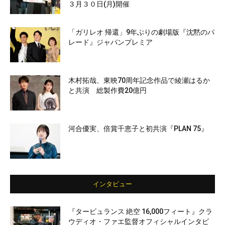
３月３０日(月)開催
「ガリレオ 帰還」9年ぶりの劇場版『沈黙のパ
レード』ジャパンプレミア
木村拓哉、東映70周年記念作品で綾瀬はるか
と共演 総製作費20億円
河合優実、倍賞千恵子と初共演『PLAN 75』
インタビュー
『タービュランス 絶空 16,000フィート』クラ
ウディオ・ファエ監督オフィシャルインタビ