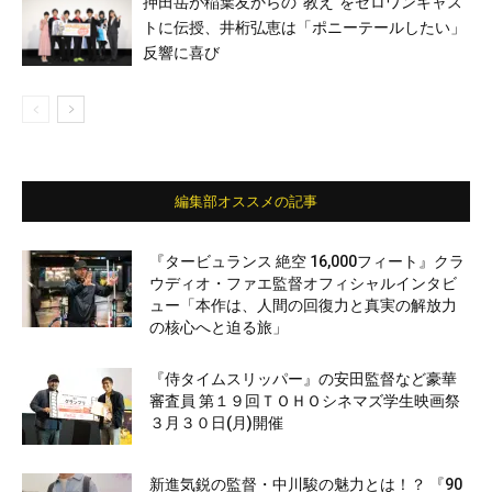
押田岳が稲葉友からの“教え”をゼロワンキャス
トに伝授、井桁弘恵は「ポニーテールしたい」
反響に喜び
編集部オススメの記事
『タービュランス 絶空 16,000フィート』クラ
ウディオ・ファエ監督オフィシャルインタビ
ュー「本作は、人間の回復力と真実の解放力
の核心へと迫る旅」
『侍タイムスリッパー』の安田監督など豪華
審査員 第１９回ＴＯＨＯシネマズ学生映画祭
３月３０日(月)開催
新進気鋭の監督・中川駿の魅力とは！？ 『90