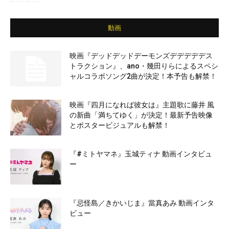
動画
映画『デッドデッドデーモンズデデデデデス
トラクション』、ano・幾田りらによるスペシ
ャルコラボソング2曲が決定！本予告も解禁！
映画『四月になれば彼女は』主題歌に藤井 風
の新曲「満ちてゆく」が決定！最新予告映像
とポスタービジュアルも解禁！
『#ミトヤマネ』玉城ティナ 動画インタビュ
ー
『忌怪島／きかいじま』當真あみ 動画インタ
ビュー