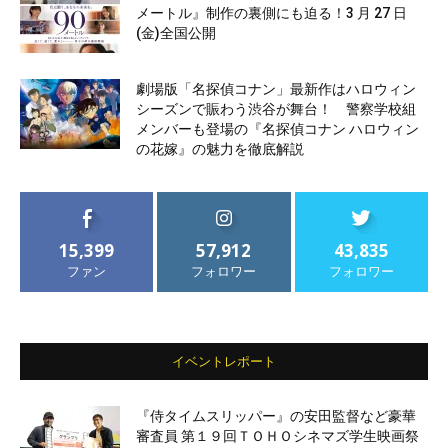
メートル』制作の裏側にも迫る！3 月 27 日
(金)全国公開
劇場版「名探偵コナン」最新作はハロウィン
シーズンで賑わう渋谷が舞台！ 警察学校組
メンバーも登場の『名探偵コナン ハロウィン
の花嫁』の魅力を徹底解説
15,399
57,912
43,835
ファン
フォロワー
フォロワー
イベントレポート
『侍タイムスリッパー』の安田監督など豪華
審査員 第１９回ＴＯＨＯシネマズ学生映画祭