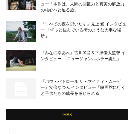
ュー「本作は、人間の回復力と真実の解放力
の核心へと迫る旅」
『すべての夜を思いだす』見上 愛 インタビュ
ー 「ずっと住んでいる街のような大事な場
所」
『みなに幸あれ』古川琴音＆下津優太監督 イ
ンタビュー 「ニュージャンルホラー誕生」
『パウ・パトロール ザ・マイティ・ムービ
ー』安倍なつみ インタビュー「映画館に行く
と子供たちの成長を感じられる」
IMAX