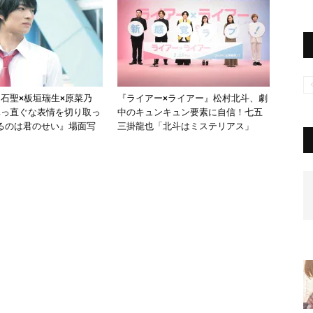
白石聖×板垣瑞生×原菜乃
『ライアー×ライアー』松村北斗、劇
真っ直ぐな表情を切り取っ
中のキュンキュン要素に自信！七五
るのは君のせい』場面写
三掛龍也「北斗はミステリアス」