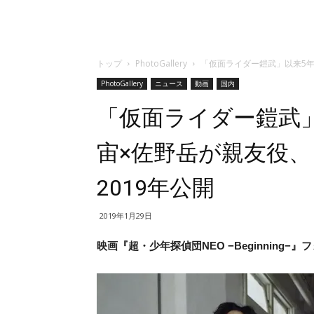
トップ
PhotoGallery
「仮面ライダー鎧武」以来5年
PhotoGallery
ニュース
動画
国内
「仮面ライダー鎧武
宙×佐野岳が親友役、
2019年公開
2019年1月29日
映画『超・少年探偵団NEO −Beginning−』