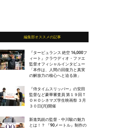
編集部オススメの記事
『タービュランス 絶空 16,000フ
ィート』クラウディオ・ファエ
監督オフィシャルインタビュー
「本作は、人間の回復力と真実
の解放力の核心へと迫る旅」
『侍タイムスリッパー』の安田
監督など豪華審査員 第１９回Ｔ
ＯＨＯシネマズ学生映画祭 ３月
３０日(月)開催
新進気鋭の監督・中川駿の魅力
とは！？ 『90メートル』制作の