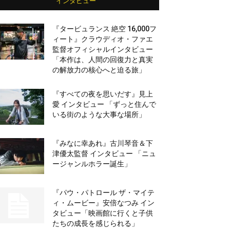
インタビュー
『タービュランス 絶空 16,000フ
ィート』クラウディオ・ファエ
監督オフィシャルインタビュー
「本作は、人間の回復力と真実
の解放力の核心へと迫る旅」
『すべての夜を思いだす』見上
愛 インタビュー 「ずっと住んで
いる街のような大事な場所」
『みなに幸あれ』古川琴音＆下
津優太監督 インタビュー 「ニュ
ージャンルホラー誕生」
『パウ・パトロール ザ・マイテ
ィ・ムービー』安倍なつみ イン
タビュー「映画館に行くと子供
たちの成長を感じられる」