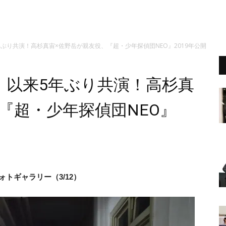
ぶり共演！高杉真宙×佐野岳が親友役、『超・少年探偵団NEO』2019年公開
」以来5年ぶり共演！高杉真
『超・少年探偵団NEO』
フォトギャラリー（3/12）