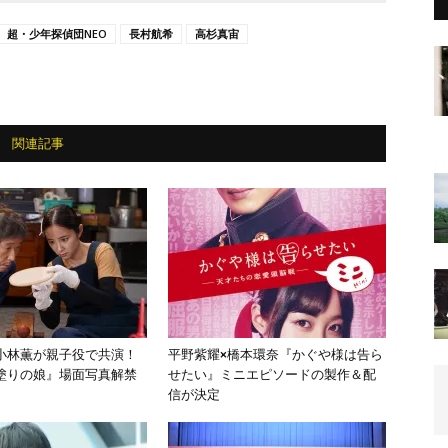
超・少年探偵団NEO
長村航希
高杉真宙
関連記事
小林薫が親子役で共演！
平野紫耀×橋本環奈『かぐや様は告ら
塗りの娘』場面写真解禁
せたい』ミニエピソードの製作＆配
信が決定