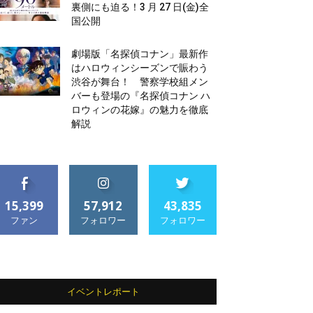
裏側にも迫る！3 月 27 日(金)全
国公開
劇場版「名探偵コナン」最新作
はハロウィンシーズンで賑わう
渋谷が舞台！ 警察学校組メン
バーも登場の『名探偵コナン ハ
ロウィンの花嫁』の魅力を徹底
解説
15,399
57,912
43,835
ファン
フォロワー
フォロワー
イベントレポート