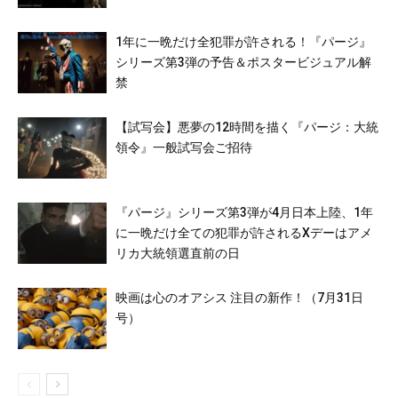
1年に一晩だけ全犯罪が許される！『パージ』
シリーズ第3弾の予告＆ポスタービジュアル解
禁
【試写会】悪夢の12時間を描く『パージ：大統
領令』一般試写会ご招待
『パージ』シリーズ第3弾が4月日本上陸、1年
に一晩だけ全ての犯罪が許されるXデーはアメ
リカ大統領選直前の日
映画は心のオアシス 注目の新作！（7月31日
号）