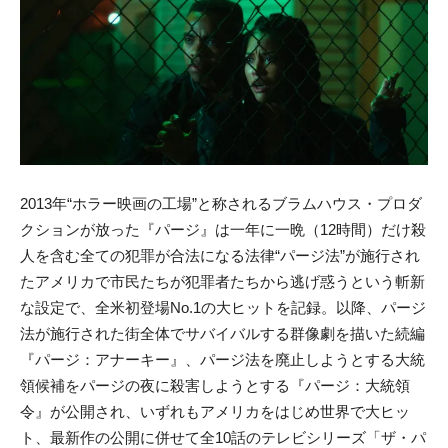
2013年“ホラー映画の工場”と称されるブラムハウス・プロダ
クションが放った『パージ』は一年に一晩（12時間）だけ殺
人を含む全ての犯罪が合法になる法律“パージ法”が施行され
たアメリカで市民たちが犯罪者たちから逃げ惑うという斬新
な設定で、全米初登場No.1の大ヒットを記録。以降、パージ
法が施行された街全体でサバイバルする群像劇を描いた続編
『パージ：アナーキー』、パージ法を廃止しようとする大統
領候補をパージの夜に殺害しようとする『パージ：大統領
令』が公開され、いずれもアメリカをはじめ世界で大ヒッ
ト、最新作の公開に併せて全10話のテレビシリーズ「ザ・パ