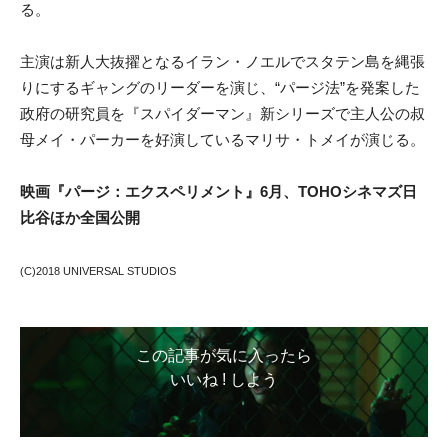
る。
主演は新人大抜擢となるイラン・ノエルでスタテン島を縄張
りにするギャングのリーダーを演じ、“パージ法”を発案した
政府の研究員を『スパイダーマン』新シリーズで主人公の叔
母メイ・パーカーを好演しているマリサ・トメイが演じる。
映画『パージ：エクスペリメント』
6月、TOHOシネマズ日
比谷ほか全国公開
(C)2018 UNIVERSAL STUDIOS
この記事が気に入ったら
いいね ! しよう