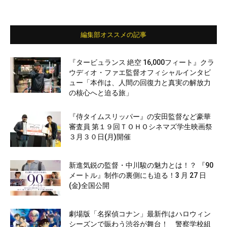
編集部オススメの記事
『タービュランス 絶空 16,000フィート』クラ
ウディオ・ファエ監督オフィシャルインタビ
ュー「本作は、人間の回復力と真実の解放力
の核心へと迫る旅」
『侍タイムスリッパー』の安田監督など豪華
審査員 第１９回ＴＯＨＯシネマズ学生映画祭
３月３０日(月)開催
新進気鋭の監督・中川駿の魅力とは！？ 『90
メートル』制作の裏側にも迫る！3 月 27 日
(金)全国公開
劇場版「名探偵コナン」最新作はハロウィン
シーズンで賑わう渋谷が舞台！ 警察学校組