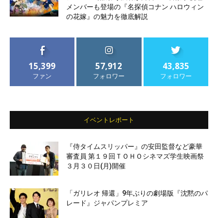
メンバーも登場の『名探偵コナン ハロウィン
の花嫁』の魅力を徹底解説
15,399
57,912
43,835
ファン
フォロワー
フォロワー
イベントレポート
『侍タイムスリッパー』の安田監督など豪華
審査員 第１９回ＴＯＨＯシネマズ学生映画祭
３月３０日(月)開催
「ガリレオ 帰還」9年ぶりの劇場版『沈黙のパ
レード』ジャパンプレミア