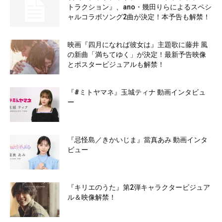
トラクション』、ano・幾田りらによるスペシ
ャルコラボソング2曲が決定！本予告も解禁！
映画『四月になれば彼女は』主題歌に藤井 風
の新曲「満ちてゆく」が決定！最新予告映像
とポスタービジュアルも解禁！
『#ミトヤマネ』玉城ティナ 動画インタビュ
ー
『忌怪島／きかいじま』當真あみ 動画インタ
ビュー
『キリエのうた』第2弾キャラクタービジュア
ル＆映像解禁！