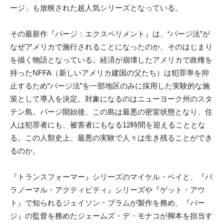
ージ」も放映された超人気シリーズとなっている。
その最新作『パージ：エクスペリメント』は、“パージ法”が
なぜアメリカで施行されることになったのか、そのはじまり
を描く物語となっている。経済が崩壊したアメリカで政権を
持ったNFFA（新しいアメリカ建国の父たち）は犯罪率を抑
止するため“パージ法”を一部地区のみに採用した実験的な施
策として導入を決定。対象になるのはニューヨーク州のスタ
テン島。パージ開始後、この島は最悪の密室状態となり、住
人は犯罪者にも、被害者にもなる12時間を迎えることとな
る。この人類史上、最悪の実験で人々は生き残ることができ
るのか。
『トランスフォーマー』シリーズのマイケル・ベイと、『パ
ラノーマル・アクティビティ』シリーズや『ゲット・アウ
ト』で知られるジェイソン・ブラムが製作を務め、『パー
ジ』の監督を務めたジェームズ・デ・モナコが脚本を担当す