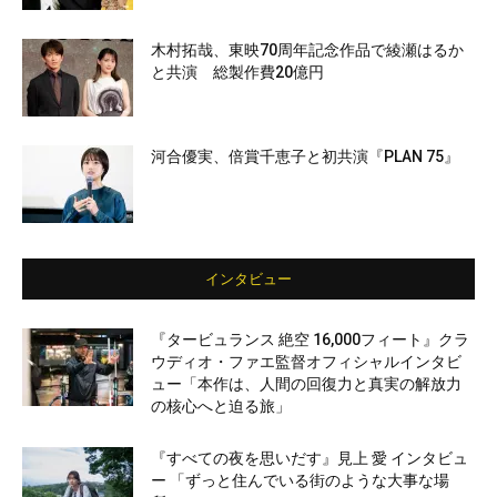
木村拓哉、東映70周年記念作品で綾瀬はるか
と共演 総製作費20億円
河合優実、倍賞千恵子と初共演『PLAN 75』
インタビュー
『タービュランス 絶空 16,000フィート』クラ
ウディオ・ファエ監督オフィシャルインタビ
ュー「本作は、人間の回復力と真実の解放力
の核心へと迫る旅」
『すべての夜を思いだす』見上 愛 インタビュ
ー 「ずっと住んでいる街のような大事な場