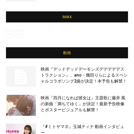
IMAX
動画
映画『デッドデッドデーモンズデデデデデス
トラクション』、ano・幾田りらによるスペシ
ャルコラボソング2曲が決定！本予告も解禁！
映画『四月になれば彼女は』主題歌に藤井 風
の新曲「満ちてゆく」が決定！最新予告映像
とポスタービジュアルも解禁！
『#ミトヤマネ』玉城ティナ 動画インタビュ
ー