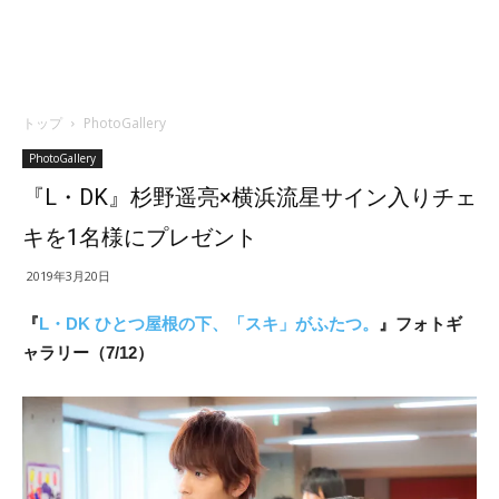
トップ
PhotoGallery
PhotoGallery
『L・DK』杉野遥亮×横浜流星サイン入りチェ
キを1名様にプレゼント
2019年3月20日
『
L・DK ひとつ屋根の下、「スキ」がふたつ。
』
フォトギ
ャラリー（7/12）