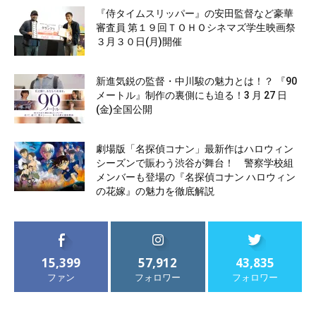
『侍タイムスリッパー』の安田監督など豪華
審査員 第１９回ＴＯＨＯシネマズ学生映画祭
３月３０日(月)開催
新進気鋭の監督・中川駿の魅力とは！？ 『90
メートル』制作の裏側にも迫る！3 月 27 日
(金)全国公開
劇場版「名探偵コナン」最新作はハロウィン
シーズンで賑わう渋谷が舞台！ 警察学校組
メンバーも登場の『名探偵コナン ハロウィン
の花嫁』の魅力を徹底解説
15,399
57,912
43,835
ファン
フォロワー
フォロワー