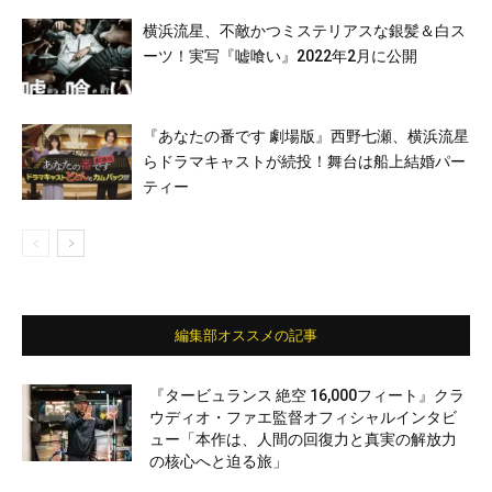
横浜流星、不敵かつミステリアスな銀髪＆白ス
ーツ！実写『嘘喰い』2022年2月に公開
『あなたの番です 劇場版』西野七瀬、横浜流星
らドラマキャストが続投！舞台は船上結婚パー
ティー
編集部オススメの記事
『タービュランス 絶空 16,000フィート』クラ
ウディオ・ファエ監督オフィシャルインタビ
ュー「本作は、人間の回復力と真実の解放力
の核心へと迫る旅」