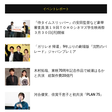
イベントレポート
『侍タイムスリッパー』の安田監督など豪華
審査員 第１９回ＴＯＨＯシネマズ学生映画祭
３月３０日(月)開催
「ガリレオ 帰還」9年ぶりの劇場版『沈黙のパ
レード』ジャパンプレミア
木村拓哉、東映70周年記念作品で綾瀬はるか
と共演 総製作費20億円
河合優実、倍賞千恵子と初共演『PLAN 75』