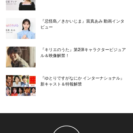
『忌怪島／きかいじま』當真あみ 動画インタ
ビュー
『キリエのうた』第2弾キャラクタービジュア
ル＆映像解禁！
『ゆとりですがなにか インターナショナル』
新キャスト＆特報解禁