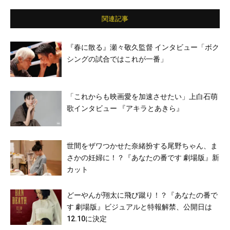
関連記事
『春に散る』瀬々敬久監督 インタビュー「ボク
シングの試合ではこれが一番」
「これからも映画愛を加速させたい」上白石萌
歌インタビュー 『アキラとあきら』
世間をザワつかせた奈緒扮する尾野ちゃん、ま
さかの妊婦に！？『あなたの番です 劇場版』新
カット
どーやんが翔太に飛び蹴り！？『あなたの番で
す 劇場版』ビジュアルと特報解禁、公開日は
12.10に決定