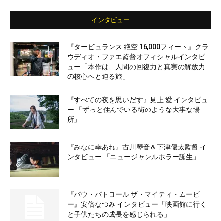
インタビュー
『タービュランス 絶空 16,000フィート』クラ
ウディオ・ファエ監督オフィシャルインタビ
ュー「本作は、人間の回復力と真実の解放力
の核心へと迫る旅」
『すべての夜を思いだす』見上 愛 インタビュ
ー 「ずっと住んでいる街のような大事な場
所」
『みなに幸あれ』古川琴音＆下津優太監督 イ
ンタビュー 「ニュージャンルホラー誕生」
『パウ・パトロール ザ・マイティ・ムービ
ー』安倍なつみ インタビュー「映画館に行く
と子供たちの成長を感じられる」