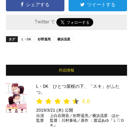
シェアする
ツイートする
Twitter で
タグ
L・DK
杉野遥亮
横浜流星
作品情報
L・DK ひとつ屋根の下、「スキ」がふた
つ。
4.8
2019/3/21 (木) 公開
出演
上白石萌音／杉野遥亮／横浜流星 ほか
監督
監督：川村泰祐／原作 ：渡辺あゆ『Ｌ♡Ｄ
Ｋ』