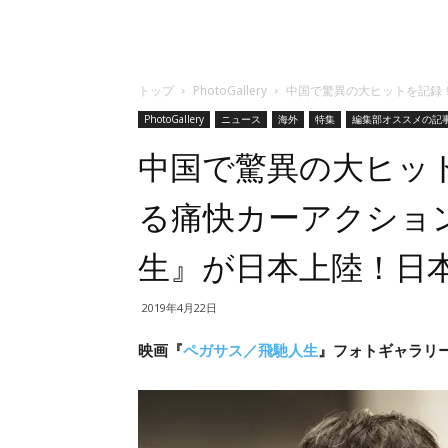
トップ
PhotoGallery
中国で驚異の大ヒットを記録
PhotoGallery
ニュース
海外
特集
編集部オススメの記
中国で驚異の大ヒッ
る痛快カーアクショ
生』が日本上陸！日
2019年4月22日
映画『
ペガサス／飛馳人生
』フォトギャラリー（