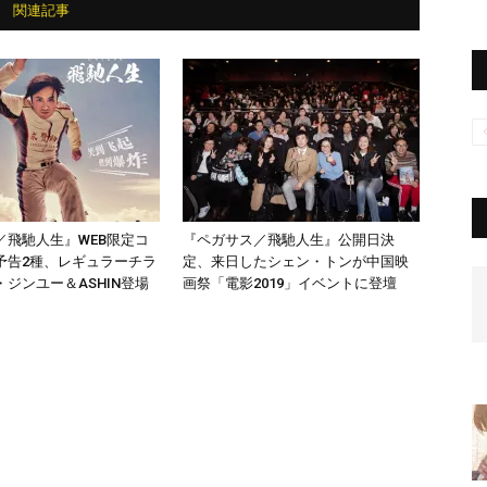
関連記事
／飛馳人生』WEB限定コ
『ペガサス／飛馳人生』公開日決
予告2種、レギュラーチラ
定、来日したシェン・トンが中国映
ジンユー＆ASHIN登場
画祭「電影2019」イベントに登壇