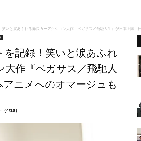
！笑いと涙あふれる痛快カーアクション大作『ペガサス／飛馳人生』が日本上陸！
事
トを記録！笑いと涙あふれ
ン大作『ペガサス／飛馳人
本アニメへのオマージュも
4/10）