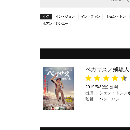
タグ
イン・ジョン
イン・ファン
シェン・トン
ホアン・ジンユー
ペガサス／飛馳人
2019/5/3(金) 公開
出演
シェン・トン／
監督
ハン・ハン