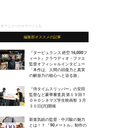
日本アニメへのオマージュも
編集部オススメの記事
『タービュランス 絶空 16,000フ
ィート』クラウディオ・ファエ
監督オフィシャルインタビュー
「本作は、人間の回復力と真実
の解放力の核心へと迫る旅」
『侍タイムスリッパー』の安田
監督など豪華審査員 第１９回Ｔ
ＯＨＯシネマズ学生映画祭 ３月
３０日(月)開催
新進気鋭の監督・中川駿の魅力
とは！？ 『90メートル』制作の