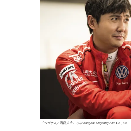
『ペガサス／飛馳人生』 (C)Shanghai Tingdong Film Co., Ltd.