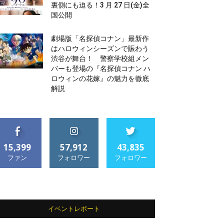
裏側にも迫る！3 月 27 日(金)全
国公開
劇場版「名探偵コナン」最新作
はハロウィンシーズンで賑わう
渋谷が舞台！ 警察学校組メン
バーも登場の『名探偵コナン ハ
ロウィンの花嫁』の魅力を徹底
解説
15,399
57,912
43,835
ファン
フォロワー
フォロワー
イベントレポート