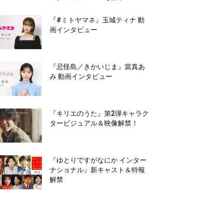
『#ミトヤマネ』玉城ティナ 動
画インタビュー
『忌怪島／きかいじま』當真あ
み 動画インタビュー
『キリエのうた』第2弾キャラク
タービジュアル＆映像解禁！
『ゆとりですがなにか インター
ナショナル』新キャスト＆特報
解禁