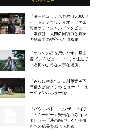
インタビュー
『タービュランス 絶空 16,000フ
ィート』クラウディオ・ファエ
監督オフィシャルインタビュー
「本作は、人間の回復力と真実
の解放力の核心へと迫る旅」
『すべての夜を思いだす』見上
愛 インタビュー 「ずっと住んで
いる街のような大事な場所」
『みなに幸あれ』古川琴音＆下
津優太監督 インタビュー 「ニュ
ージャンルホラー誕生」
『パウ・パトロール ザ・マイテ
ィ・ムービー』安倍なつみ イン
タビュー「映画館に行くと子供
たちの成長を感じられる」