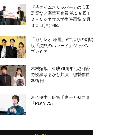
『侍タイムスリッパー』の安田
監督など豪華審査員 第１９回Ｔ
ＯＨＯシネマズ学生映画祭 ３月
３０日(月)開催
「ガリレオ 帰還」9年ぶりの劇場
版『沈黙のパレード』ジャパン
プレミア
木村拓哉、東映70周年記念作品
で綾瀬はるかと共演 総製作費
20億円
河合優実、倍賞千恵子と初共演
『PLAN 75』