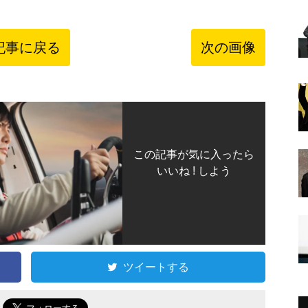
記事に戻る
次の画像
この記事が気に入ったら
いいね ! しよう
ツイートする
で