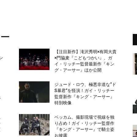
サー
【注目新作】滝沢秀明×有岡大貴
ン
×門脇麦『こどもつかい』、ガ
イ・リッチー監督最新作『キン
グ・アーサー』ほか公開
ク
ジュード・ロウ、極悪非道な“ド
S暴君”を怪演！ガイ・リッチー
絶
監督新作『キング・アーサー』
特別映像
ム
ベッカム、撮影現場で視線を独
督
り占め！ガイ・リッチー監督作
質
『キング・アーサー』で騎士姿
お披露