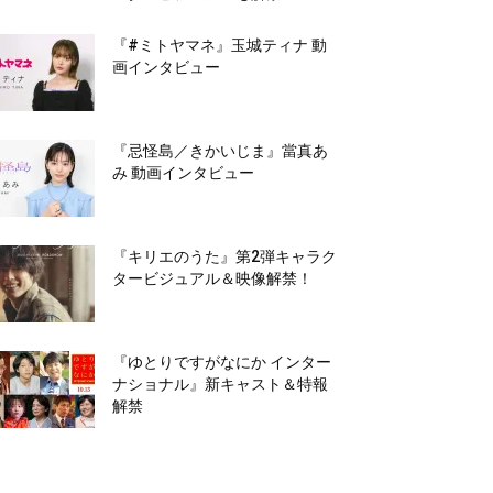
『#ミトヤマネ』玉城ティナ 動
画インタビュー
『忌怪島／きかいじま』當真あ
み 動画インタビュー
『キリエのうた』第2弾キャラク
タービジュアル＆映像解禁！
『ゆとりですがなにか インター
ナショナル』新キャスト＆特報
解禁