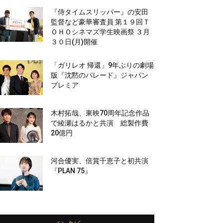
『侍タイムスリッパー』の安田
監督など豪華審査員 第１９回Ｔ
ＯＨＯシネマズ学生映画祭 ３月
３０日(月)開催
「ガリレオ 帰還」9年ぶりの劇場
版『沈黙のパレード』ジャパン
プレミア
木村拓哉、東映70周年記念作品
で綾瀬はるかと共演 総製作費
20億円
河合優実、倍賞千恵子と初共演
『PLAN 75』