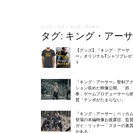
トップ
タグ
キング・アーサー
タグ: キング・アー
【グッズ】『キング・アーサ
ー』オリジナルTシャツプレゼ
ト
『キング・アーサー』聖剣ア
ション収めた映像公開、「鉄
拳」ゲームプロデューサーら
賛「テンポがたまらない」
『キング・アーサー』ベッカ
登場の本編映像お披露目、監
ガイ・リッチー「スターの素
がある」