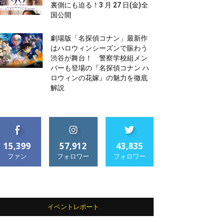
裏側にも迫る！3 月 27 日(金)全
国公開
劇場版「名探偵コナン」最新作
はハロウィンシーズンで賑わう
渋谷が舞台！ 警察学校組メン
バーも登場の『名探偵コナン ハ
ロウィンの花嫁』の魅力を徹底
解説
15,399
57,912
43,835
ファン
フォロワー
フォロワー
イベントレポート