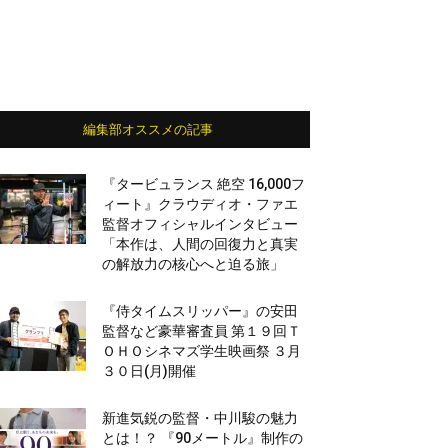
編集部オススメの記事
『タービュランス 絶空 16,000フ
ィート』クラウディオ・ファエ
監督オフィシャルインタビュー
「本作は、人間の回復力と真実
の解放力の核心へと迫る旅」
『侍タイムスリッパー』の安田
監督など豪華審査員 第１９回Ｔ
ＯＨＯシネマズ学生映画祭 ３月
３０日(月)開催
新進気鋭の監督・中川駿の魅力
とは！？ 『90メートル』制作の