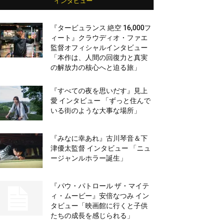
インタビュー
『タービュランス 絶空 16,000フ
ィート』クラウディオ・ファエ
監督オフィシャルインタビュー
「本作は、人間の回復力と真実
の解放力の核心へと迫る旅」
『すべての夜を思いだす』見上
愛 インタビュー 「ずっと住んで
いる街のような大事な場所」
『みなに幸あれ』古川琴音＆下
津優太監督 インタビュー 「ニュ
ージャンルホラー誕生」
『パウ・パトロール ザ・マイテ
ィ・ムービー』安倍なつみ イン
タビュー「映画館に行くと子供
たちの成長を感じられる」