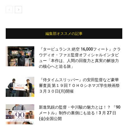
編集部オススメの記事
『タービュランス 絶空 16,000フィート』クラ
ウディオ・ファエ監督オフィシャルインタビ
ュー「本作は、人間の回復力と真実の解放力
の核心へと迫る旅」
『侍タイムスリッパー』の安田監督など豪華
審査員 第１９回ＴＯＨＯシネマズ学生映画祭
３月３０日(月)開催
新進気鋭の監督・中川駿の魅力とは！？ 『90
メートル』制作の裏側にも迫る！3 月 27 日
(金)全国公開