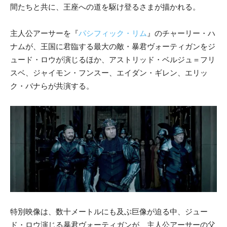
間たちと共に、王座への道を駆け登るさまが描かれる。
主人公アーサーを『
パシフィック・リム
』のチャーリー・ハ
ナムが、王国に君臨する最大の敵・暴君ヴォーティガンをジ
ュード・ロウが演じるほか、アストリッド・ベルジュ＝フリ
スベ、ジャイモン・フンスー、エイダン・ギレン、エリッ
ク・バナらが共演する。
特別映像は、数十メートルにも及ぶ巨像が迫る中、ジュー
ド・ロウ演じる暴君ヴォーティガンが、主人公アーサーの父