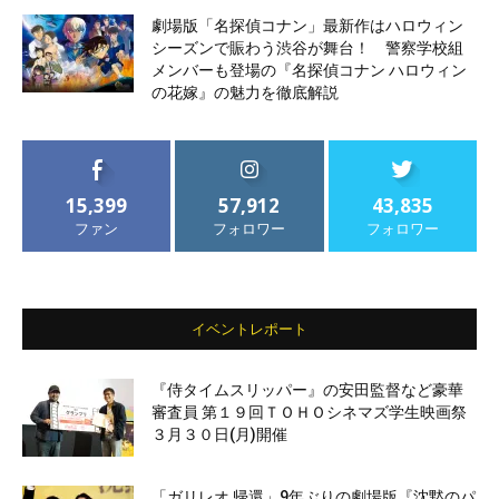
劇場版「名探偵コナン」最新作はハロウィン
シーズンで賑わう渋谷が舞台！ 警察学校組
メンバーも登場の『名探偵コナン ハロウィン
の花嫁』の魅力を徹底解説
15,399
57,912
43,835
ファン
フォロワー
フォロワー
イベントレポート
『侍タイムスリッパー』の安田監督など豪華
審査員 第１９回ＴＯＨＯシネマズ学生映画祭
３月３０日(月)開催
「ガリレオ 帰還」9年ぶりの劇場版『沈黙のパ