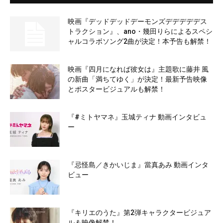
映画『デッドデッドデーモンズデデデデデス
トラクション』、ano・幾田りらによるスペシ
ャルコラボソング2曲が決定！本予告も解禁！
映画『四月になれば彼女は』主題歌に藤井 風
の新曲「満ちてゆく」が決定！最新予告映像
とポスタービジュアルも解禁！
『#ミトヤマネ』玉城ティナ 動画インタビュ
ー
『忌怪島／きかいじま』當真あみ 動画インタ
ビュー
『キリエのうた』第2弾キャラクタービジュア
ル＆映像解禁！