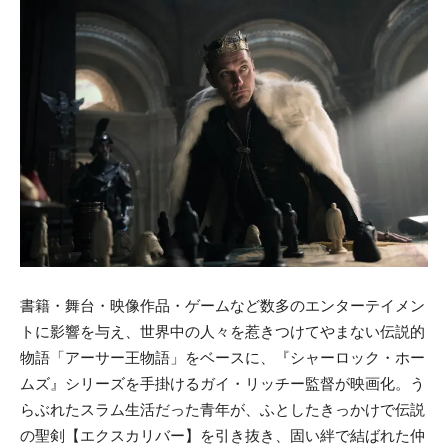
書籍・舞台・映像作品・ゲームなど数多のエンターテイメン
トに影響を与え、世界中の人々を惹きつけてやまない伝説的
物語「アーサー王物語」をベースに、『シャーロック・ホー
ムズ』シリーズを手掛けるガイ・リッチー監督が映画化。う
らぶれたスラム生活だった青年が、ふとしたきっかけで伝説
の聖剣【エクスカリバー】を引き抜き、固い絆で結ばれた仲