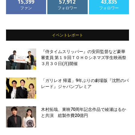
15,399
57,912
43,835
ファン
フォロワー
フォロワー
イベントレポート
『侍タイムスリッパー』の安田監督など豪華
審査員 第１９回ＴＯＨＯシネマズ学生映画祭
３月３０日(月)開催
「ガリレオ 帰還」9年ぶりの劇場版『沈黙のパ
レード』ジャパンプレミア
木村拓哉、東映70周年記念作品で綾瀬はるか
と共演 総製作費20億円