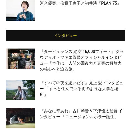
河合優実、倍賞千恵子と初共演『PLAN 75』
インタビュー
『タービュランス 絶空 16,000フィート』クラ
ウディオ・ファエ監督オフィシャルインタビ
ュー「本作は、人間の回復力と真実の解放力
の核心へと迫る旅」
『すべての夜を思いだす』見上 愛 インタビュ
ー 「ずっと住んでいる街のような大事な場
所」
『みなに幸あれ』古川琴音＆下津優太監督 イ
ンタビュー 「ニュージャンルホラー誕生」