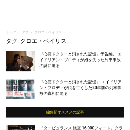
トップ
タグ
クロエ・ベイリス
タグ: クロエ・ベイリス
『心霊ドクターと消された記憶』予告編、 エ
イドリアン・ブロディが娘を失った列車事故
の謎に迫る
『心霊ドクターと消された記憶』 エイドリア
ン・ブロディが娘を亡くした20年前の列車事
故の真相に迫る
編集部オススメの記事
『タービュランス 絶空 16,000フィート』クラ