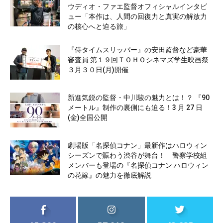
ウディオ・ファエ監督オフィシャルインタビ
ュー「本作は、人間の回復力と真実の解放力
の核心へと迫る旅」
『侍タイムスリッパー』の安田監督など豪華
審査員 第１９回ＴＯＨＯシネマズ学生映画祭
３月３０日(月)開催
新進気鋭の監督・中川駿の魅力とは！？ 『90
メートル』制作の裏側にも迫る！3 月 27 日
(金)全国公開
劇場版「名探偵コナン」最新作はハロウィン
シーズンで賑わう渋谷が舞台！ 警察学校組
メンバーも登場の『名探偵コナン ハロウィン
の花嫁』の魅力を徹底解説