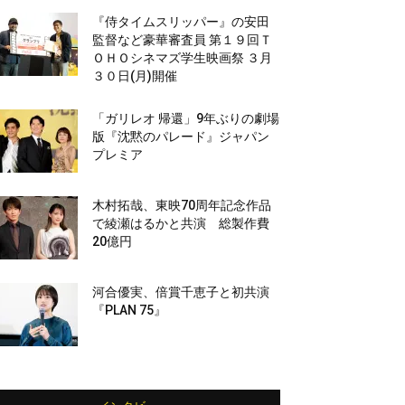
『侍タイムスリッパー』の安田
監督など豪華審査員 第１９回Ｔ
ＯＨＯシネマズ学生映画祭 ３月
３０日(月)開催
「ガリレオ 帰還」9年ぶりの劇場
版『沈黙のパレード』ジャパン
プレミア
木村拓哉、東映70周年記念作品
で綾瀬はるかと共演 総製作費
20億円
河合優実、倍賞千恵子と初共演
『PLAN 75』