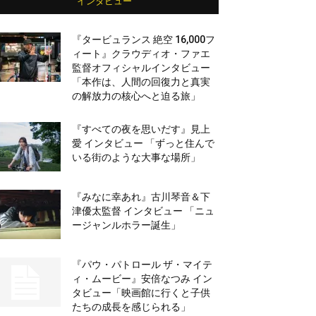
インタビュー
『タービュランス 絶空 16,000フ
ィート』クラウディオ・ファエ
監督オフィシャルインタビュー
「本作は、人間の回復力と真実
の解放力の核心へと迫る旅」
『すべての夜を思いだす』見上
愛 インタビュー 「ずっと住んで
いる街のような大事な場所」
『みなに幸あれ』古川琴音＆下
津優太監督 インタビュー 「ニュ
ージャンルホラー誕生」
『パウ・パトロール ザ・マイテ
ィ・ムービー』安倍なつみ イン
タビュー「映画館に行くと子供
たちの成長を感じられる」