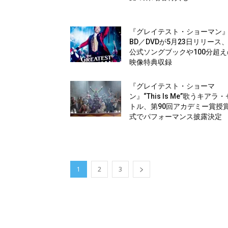
『グレイテスト・ショーマン
BD／DVDが5月23日リリース
公式ソングブックや100分超え
映像特典収録
『グレイテスト・ショーマ
ン』“This Is Me”歌うキアラ・
トル、第90回アカデミー賞授
式でパフォーマンス披露決定
1
2
3