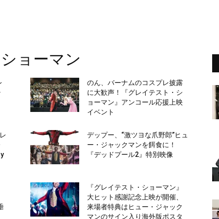
・ショーマン
レ
のん、バーナムのコスプレ披露
シ
に大歓声！『グレイテスト・シ
ョーマン』アンコール応援上映
イベント
”レ
デップー、“激ツヨな爪野郎”ヒュ
レ
ー・ジャックマンを餌食に！
y
『デッドプール2』特別映像
』
『グレイテスト・ショーマン』
ェ
大ヒット感謝記念上映が開催、
垂
来場者特典はヒュー・ジャック
マンのサイン入り海外版ポスタ