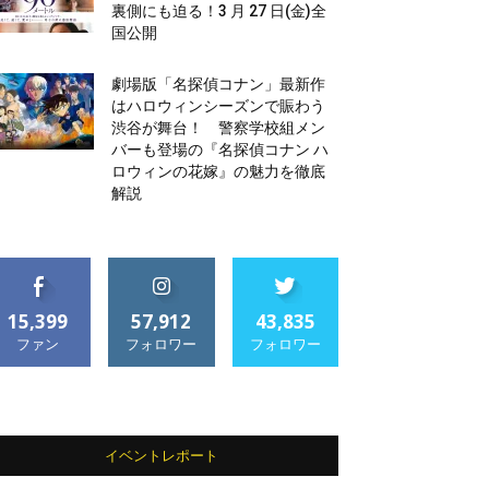
裏側にも迫る！3 月 27 日(金)全
国公開
劇場版「名探偵コナン」最新作
はハロウィンシーズンで賑わう
渋谷が舞台！ 警察学校組メン
バーも登場の『名探偵コナン ハ
ロウィンの花嫁』の魅力を徹底
解説
15,399
57,912
43,835
ファン
フォロワー
フォロワー
イベントレポート