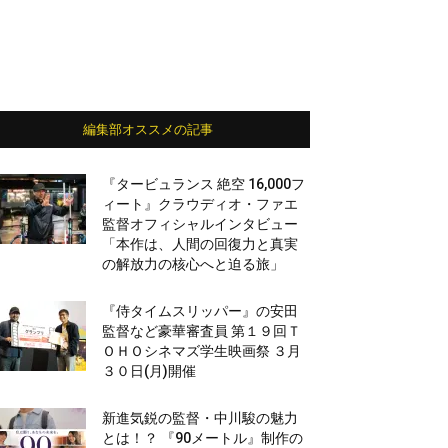
編集部オススメの記事
『タービュランス 絶空 16,000フ
ィート』クラウディオ・ファエ
監督オフィシャルインタビュー
「本作は、人間の回復力と真実
の解放力の核心へと迫る旅」
『侍タイムスリッパー』の安田
監督など豪華審査員 第１９回Ｔ
ＯＨＯシネマズ学生映画祭 ３月
３０日(月)開催
新進気鋭の監督・中川駿の魅力
とは！？ 『90メートル』制作の