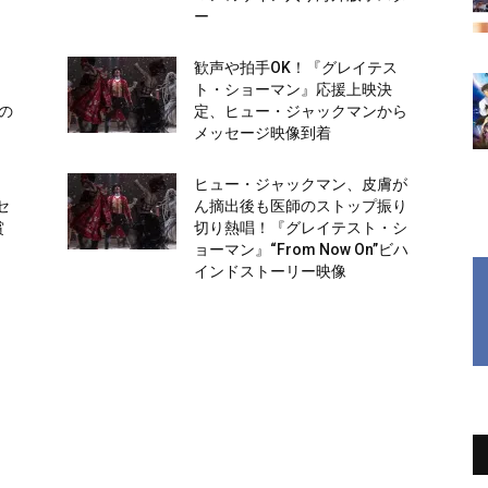
ー
』
歓声や拍手OK！『グレイテス
、
ト・ショーマン』応援上映決
の
定、ヒュー・ジャックマンから
メッセージ映像到着
ヒュー・ジャックマン、皮膚が
セ
ん摘出後も医師のストップ振り
賞
切り熱唱！『グレイテスト・シ
ョーマン』“From Now On”ビハ
インドストーリー映像