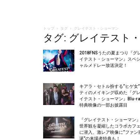
トップ
タグ
グレイテスト・ショーマン
タグ: グレイテスト
2018FNSうたの夏まつり『グ
イテスト・ショーマン』スペ
ャルメドレー放送決定！
キアラ・セトル扮する“ヒゲ女
ティのメイキング収めた『グ
イテスト・ショーマン』Blu-ra
特典映像の一部お披露目
『グレイテスト・ショーマン
世界観を凝縮したコラボカフ
に潜入、激レア映像に“ファン
涎”の来場者特典も！