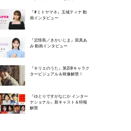
『#ミトヤマネ』玉城ティナ 動
画インタビュー
『忌怪島／きかいじま』當真あ
み 動画インタビュー
『キリエのうた』第2弾キャラク
タービジュアル＆映像解禁！
『ゆとりですがなにか インター
ナショナル』新キャスト＆特報
解禁