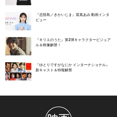
『忌怪島／きかいじま』當真あみ 動画インタ
ビュー
『キリエのうた』第2弾キャラクタービジュア
ル＆映像解禁！
『ゆとりですがなにか インターナショナル』
新キャスト＆特報解禁