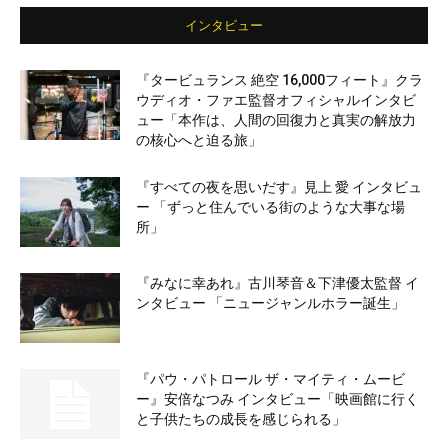
インタビュー
『タービュランス 絶空 16,000フィート』クラ
ウディオ・ファエ監督オフィシャルインタビ
ュー「本作は、人間の回復力と真実の解放力
の核心へと迫る旅」
『すべての夜を思いだす』見上 愛 インタビュ
ー 「ずっと住んでいる街のような大事な場
所」
『みなに幸あれ』古川琴音＆下津優太監督 イ
ンタビュー 「ニュージャンルホラー誕生」
『パウ・パトロール ザ・マイティ・ムービ
ー』安倍なつみ インタビュー「映画館に行く
と子供たちの成長を感じられる」