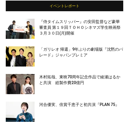
イベントレポート
『侍タイムスリッパー』の安田監督など豪華
審査員 第１９回ＴＯＨＯシネマズ学生映画祭
３月３０日(月)開催
「ガリレオ 帰還」9年ぶりの劇場版『沈黙のパ
レード』ジャパンプレミア
木村拓哉、東映70周年記念作品で綾瀬はるか
と共演 総製作費20億円
河合優実、倍賞千恵子と初共演『PLAN 75』