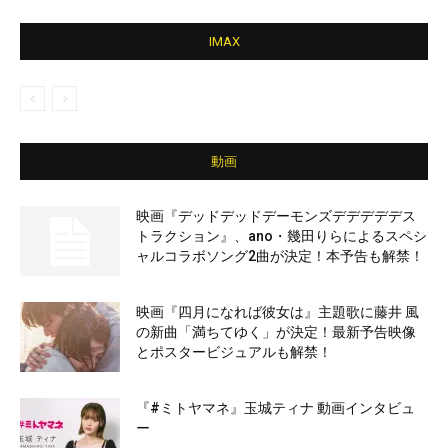
IMAX
動画
映画『デッドデッドデーモンズデデデデデス
トラクション』、ano・幾田りらによるスペシ
ャルコラボソング2曲が決定！本予告も解禁！
映画『四月になれば彼女は』主題歌に藤井 風
の新曲「満ちてゆく」が決定！最新予告映像
とポスタービジュアルも解禁！
『#ミトヤマネ』玉城ティナ 動画インタビュ
ー