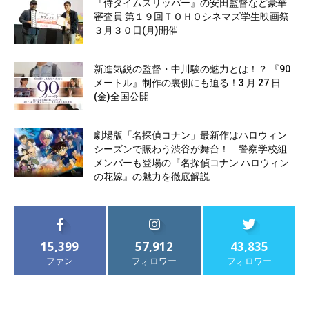
『侍タイムスリッパー』の安田監督など豪華
審査員 第１９回ＴＯＨＯシネマズ学生映画祭
３月３０日(月)開催
新進気鋭の監督・中川駿の魅力とは！？ 『90
メートル』制作の裏側にも迫る！3 月 27 日
(金)全国公開
劇場版「名探偵コナン」最新作はハロウィン
シーズンで賑わう渋谷が舞台！ 警察学校組
メンバーも登場の『名探偵コナン ハロウィン
の花嫁』の魅力を徹底解説
15,399
57,912
43,835
ファン
フォロワー
フォロワー