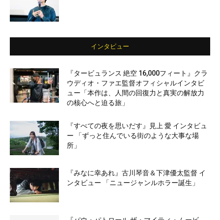
インタビュー
『タービュランス 絶空 16,000フィート』クラ
ウディオ・ファエ監督オフィシャルインタビ
ュー「本作は、人間の回復力と真実の解放力
の核心へと迫る旅」
『すべての夜を思いだす』見上 愛 インタビュ
ー 「ずっと住んでいる街のような大事な場
所」
『みなに幸あれ』古川琴音＆下津優太監督 イ
ンタビュー 「ニュージャンルホラー誕生」