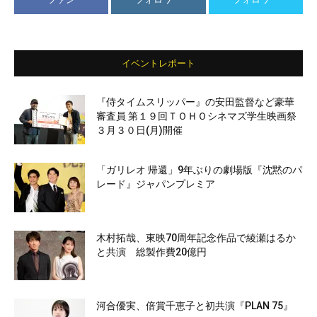
イベントレポート
『侍タイムスリッパー』の安田監督など豪華
審査員 第１９回ＴＯＨＯシネマズ学生映画祭
３月３０日(月)開催
「ガリレオ 帰還」9年ぶりの劇場版『沈黙のパ
レード』ジャパンプレミア
木村拓哉、東映70周年記念作品で綾瀬はるか
と共演 総製作費20億円
河合優実、倍賞千恵子と初共演『PLAN 75』