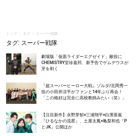
トップ
タグ
スーパー戦隊
タグ: スーパー戦隊
劇場版「仮面ライダーエグゼイド」敵役に
CHEMISTRY堂珍嘉邦、新予告でゲムデウスが
牙を剥く
『超スーパーヒーロー大戦』ゾルダ/北岡秀一
役の小田井涼平がファンと14年ぶり再会！
「この格好は完全に高校教師みたい（笑）」
【注目新作】永野芽郁×三浦翔平×白濱亜嵐
『ひるなかの流星』、土屋太鳳×亀梨和也『P
とJK』公開ほか