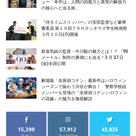
ュー「本作は、人間の回復力と真実の解放力
の核心へと迫る旅」
『侍タイムスリッパー』の安田監督など豪華
審査員 第１９回ＴＯＨＯシネマズ学生映画祭
３月３０日(月)開催
新進気鋭の監督・中川駿の魅力とは！？ 『90
メートル』制作の裏側にも迫る！3 月 27 日
(金)全国公開
劇場版「名探偵コナン」最新作はハロウィン
シーズンで賑わう渋谷が舞台！ 警察学校組
メンバーも登場の『名探偵コナン ハロウィン
の花嫁』の魅力を徹底解説
15,399
57,912
43,835
ファン
フォロワー
フォロワー