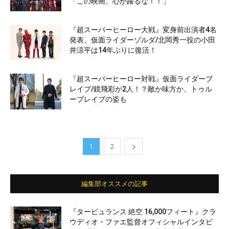
「この映画、心が躍るな！！」
『超スーパーヒーロー大戦』変身前出演者4名
発表、仮面ライダーゾルダ/北岡秀一役の小田
井涼平は14年ぶりに復活！
『超スーパーヒーロー対戦』仮面ライダーブ
レイブ/鏡飛彩が2人！？敵か味方か、トゥル
ーブレイブの姿も
1
2
編集部オススメの記事
『タービュランス 絶空 16,000フィート』クラ
ウディオ・ファエ監督オフィシャルインタビ