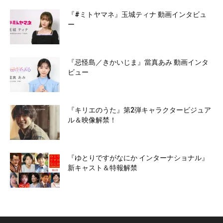
『#ミトヤマネ』玉城ティナ 動画インタビュ
ー
『忌怪島／きかいじま』當真あみ 動画インタ
ビュー
『キリエのうた』第2弾キャラクタービジュア
ル＆映像解禁！
『ゆとりですがなにか インターナショナル』
新キャスト＆特報解禁