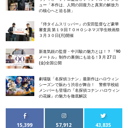
ュー「本作は、人間の回復力と真実の解放力
の核心へと迫る旅」
『侍タイムスリッパー』の安田監督など豪華
審査員 第１９回ＴＯＨＯシネマズ学生映画祭
３月３０日(月)開催
新進気鋭の監督・中川駿の魅力とは！？ 『90
メートル』制作の裏側にも迫る！3 月 27 日
(金)全国公開
劇場版「名探偵コナン」最新作はハロウィン
シーズンで賑わう渋谷が舞台！ 警察学校組
メンバーも登場の『名探偵コナン ハロウィン
の花嫁』の魅力を徹底解説
15,399
57,912
43,835