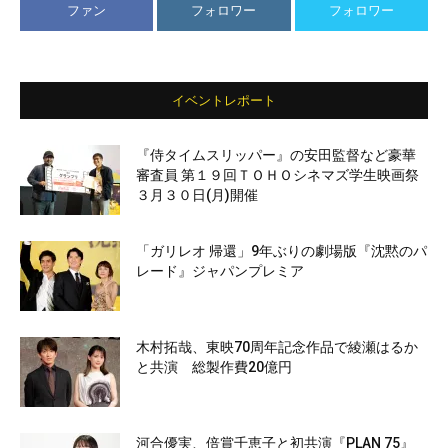
ファン
フォロワー
フォロワー
イベントレポート
『侍タイムスリッパー』の安田監督など豪華
審査員 第１９回ＴＯＨＯシネマズ学生映画祭
３月３０日(月)開催
「ガリレオ 帰還」9年ぶりの劇場版『沈黙のパ
レード』ジャパンプレミア
木村拓哉、東映70周年記念作品で綾瀬はるか
と共演 総製作費20億円
河合優実、倍賞千恵子と初共演『PLAN 75』