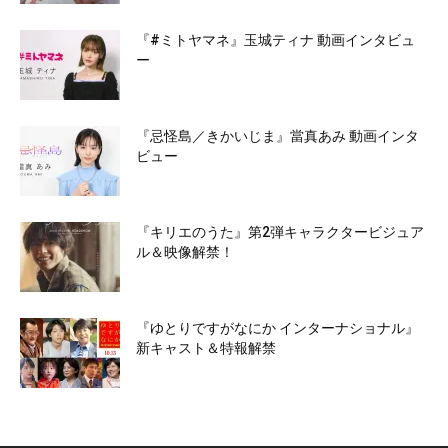
『#ミトヤマネ』玉城ティナ 動画インタビュ
ー
『忌怪島／きかいじま』當真あみ 動画インタ
ビュー
『キリエのうた』第2弾キャラクタービジュア
ル＆映像解禁！
『ゆとりですがなにか インターナショナル』
新キャスト＆特報解禁