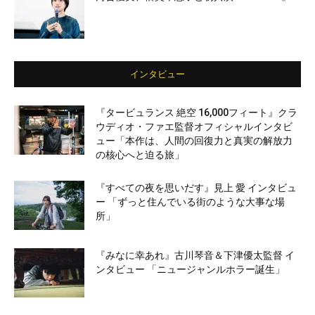
インタビュー
『タービュランス 絶空 16,000フィート』クラ
ウディオ・ファエ監督オフィシャルインタビ
ュー「本作は、人間の回復力と真実の解放力
の核心へと迫る旅」
『すべての夜を思いだす』見上 愛 インタビュ
ー 「ずっと住んでいる街のような大事な場
所」
『みなに幸あれ』古川琴音＆下津優太監督 イ
ンタビュー 「ニュージャンルホラー誕生」