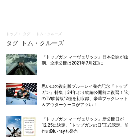
トップ
タグ
トム・クルーズ
タグ: トム・クルーズ
『トップガン マーヴェリック』日本公開が延
期、全米公開は2021年7月2日に
思い出の復刻版ブルーレイ発売記念『トップ
ガン』特集｜34年ぶり続編公開前に復習！“幻
のTV吹替版”2種を初収録、豪華ブックレット
＆アウターケースがアツい！
『トップガン マーヴェリック』新公開日が
12.25に決定、“トップガンの日”正式認定、前
作のBlu-rayも発売