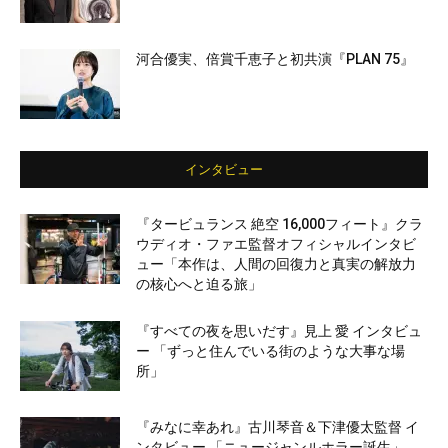
河合優実、倍賞千恵子と初共演『PLAN 75』
インタビュー
『タービュランス 絶空 16,000フィート』クラ
ウディオ・ファエ監督オフィシャルインタビ
ュー「本作は、人間の回復力と真実の解放力
の核心へと迫る旅」
『すべての夜を思いだす』見上 愛 インタビュ
ー 「ずっと住んでいる街のような大事な場
所」
『みなに幸あれ』古川琴音＆下津優太監督 イ
ンタビュー 「ニュージャンルホラー誕生」