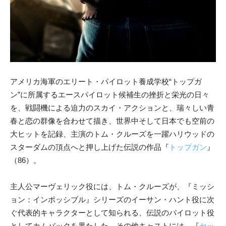
アメリカ海軍のエリート・パイロット養成学校“トップガ
ン”に所属するエースパイロット候補生の挫折と栄光の日々
を、戦闘機による迫力のスカイ・アクションと、瑞々しい青
春と恋の群像を合わせて描き、世界中そして日本でも空前の
大ヒットを記録、主演のトム・クルーズを一躍ハリウッドの
スターダムの頂点へと押し上げた伝説の作品『
トップガン
』
（86）。
主人公マーヴェリック役には、トム・クルーズが、『ミッシ
ョン：インポッシブル』シリーズのイーサン・ハント役に次
ぐ代表的キャラクターとして知られる、伝説のパイロット役
としてカムバックを果たした。その他キャストには、『
セッ