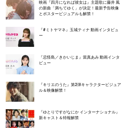
映画『四月になれば彼女は』主題歌に藤井 風
の新曲「満ちてゆく」が決定！最新予告映像
とポスタービジュアルも解禁！
『#ミトヤマネ』玉城ティナ 動画インタビュ
ー
『忌怪島／きかいじま』當真あみ 動画インタ
ビュー
『キリエのうた』第2弾キャラクタービジュア
ル＆映像解禁！
『ゆとりですがなにか インターナショナル』
新キャスト＆特報解禁