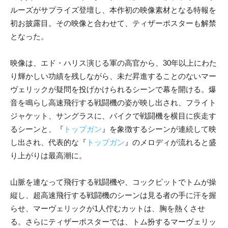
ルーズがサプライズ登壇し、本作初の映像素材となる特報を
初お披露目。その映像と合わせて、ティザーポスターも解禁
となった。
映像は、エド・ハリス演じる軍の高官から、30年以上にわた
り輝かしい功績を残しながら、未だ昇進することのないマー
ヴェリックが疑問を投げかけられるシーンで幕を開ける。爆
音を鳴らし高速飛行する戦闘機の姿が映し出され、フライト
ジャケット、サングラスに、バイクで戦闘機を横目に疾走す
るシーンと、『
トップガン
』を象徴するシーンが連続して映
し出され、代表的な『
トップガン
』のメロディが流れると盛
り上がりは最高潮に。
山脈を連なって飛行する戦闘機や、コックピットでトムが操
縦し、超高速飛行する戦闘機のシーンは見る者の手に汗を握
らせ、マーヴェリックが1人佇むカットは、胸を熱くさせ
る。さらにティザーポスターでは、トム扮するマーヴェリッ