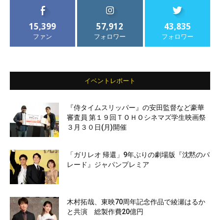
15,399
57,912
43,835
ファン
フォロワー
フォロワー
イベントレポート
『侍タイムスリッパー』の安田監督など豪華
審査員 第１９回ＴＯＨＯシネマズ学生映画祭
３月３０日(月)開催
「ガリレオ 帰還」9年ぶりの劇場版『沈黙のパ
レード』ジャパンプレミア
木村拓哉、東映70周年記念作品で綾瀬はるか
と共演 総製作費20億円