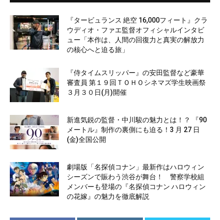
『タービュランス 絶空 16,000フィート』クラ
ウディオ・ファエ監督オフィシャルインタビ
ュー「本作は、人間の回復力と真実の解放力
の核心へと迫る旅」
『侍タイムスリッパー』の安田監督など豪華
審査員 第１９回ＴＯＨＯシネマズ学生映画祭
３月３０日(月)開催
新進気鋭の監督・中川駿の魅力とは！？ 『90
メートル』制作の裏側にも迫る！3 月 27 日
(金)全国公開
劇場版「名探偵コナン」最新作はハロウィン
シーズンで賑わう渋谷が舞台！ 警察学校組
メンバーも登場の『名探偵コナン ハロウィン
の花嫁』の魅力を徹底解説