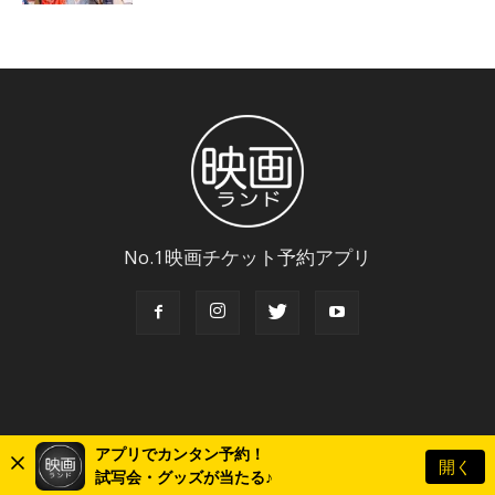
No.1映画チケット予約アプリ
アプリでカンタン予約！
開く
© Copyright 2018 Eigaland, inc. All Rights Reserved.
試写会・グッズが当たる♪