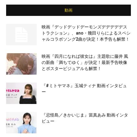
動画
映画『デッドデッドデーモンズデデデデデス
トラクション』、ano・幾田りらによるスペシ
ャルコラボソング2曲が決定！本予告も解禁！
映画『四月になれば彼女は』主題歌に藤井 風
の新曲「満ちてゆく」が決定！最新予告映像
とポスタービジュアルも解禁！
『#ミトヤマネ』玉城ティナ 動画インタビュ
ー
『忌怪島／きかいじま』當真あみ 動画インタ
ビュー