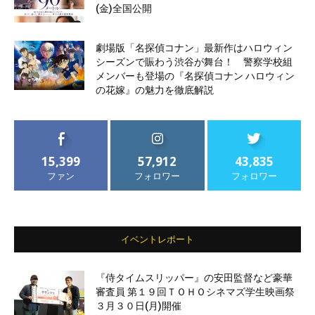
(金)全国公開
劇場版「名探偵コナン」最新作はハロウィン
シーズンで賑わう渋谷が舞台！ 警察学校組
メンバーも登場の『名探偵コナン ハロウィン
の花嫁』の魅力を徹底解説
15,399
57,912
43,835
ファン
フォロワー
フォロワー
イベントレポート
『侍タイムスリッパー』の安田監督など豪華
審査員 第１９回ＴＯＨＯシネマズ学生映画祭
３月３０日(月)開催