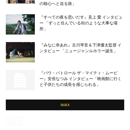
の核心へと迫る旅」
『すべての夜を思いだす』見上 愛 インタビュ
ー 「ずっと住んでいる街のような大事な場
所」
『みなに幸あれ』古川琴音＆下津優太監督 イ
ンタビュー 「ニュージャンルホラー誕生」
『パウ・パトロール ザ・マイティ・ムービ
ー』安倍なつみ インタビュー「映画館に行く
と子供たちの成長を感じられる」
IMAX