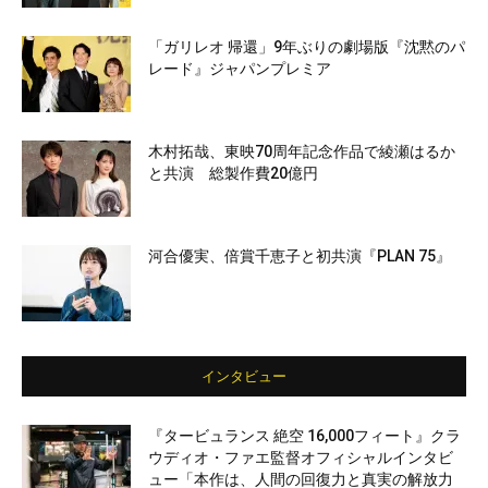
「ガリレオ 帰還」9年ぶりの劇場版『沈黙のパ
レード』ジャパンプレミア
木村拓哉、東映70周年記念作品で綾瀬はるか
と共演 総製作費20億円
河合優実、倍賞千恵子と初共演『PLAN 75』
インタビュー
『タービュランス 絶空 16,000フィート』クラ
ウディオ・ファエ監督オフィシャルインタビ
ュー「本作は、人間の回復力と真実の解放力