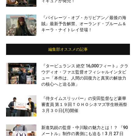
ィギュアが発売！
『パイレーツ・オブ・カリビアン／最後の海
賊』最新予告解禁、オーランド・ブルーム＆
キーラ・ナイトレイ登場！
編集部オススメの記事
『タービュランス 絶空 16,000フィート』クラ
ウディオ・ファエ監督オフィシャルインタビ
ュー「本作は、人間の回復力と真実の解放力
の核心へと迫る旅」
『侍タイムスリッパー』の安田監督など豪華
審査員 第１９回ＴＯＨＯシネマズ学生映画祭
３月３０日(月)開催
新進気鋭の監督・中川駿の魅力とは！？ 『90
メートル』制作の裏側にも迫る！3 月 27 日