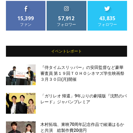
15,399
57,912
43,835
ファン
フォロワー
フォロワー
イベントレポート
『侍タイムスリッパー』の安田監督など豪華
審査員 第１９回ＴＯＨＯシネマズ学生映画祭
３月３０日(月)開催
「ガリレオ 帰還」9年ぶりの劇場版『沈黙のパ
レード』ジャパンプレミア
木村拓哉、東映70周年記念作品で綾瀬はるか
と共演 総製作費20億円