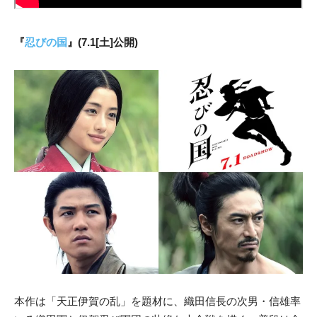
『
忍びの国
』(7.1[土]公開)
本作は「天正伊賀の乱」を題材に、織田信長の次男・信雄率