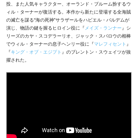
投、また人気キャラクター、オーランド・ブルーム扮するウ
ィル・ターナーが復活する。本作から新たに登場する全海賊
の滅亡を謀る“海の死神”サラザールをハビエル・バルデムが
演じ、物語の鍵を握るヒロイン役に『
メイズ・ランナー
』シ
リーズのカヤ・スコデラーリオ、ジャック・スパロウの相棒
でウィル・ターナーの息子ヘンリー役に『
マレフィセント
』
『
キング・オブ・エジプト
』のブレントン・スウェイツが抜
擢された。