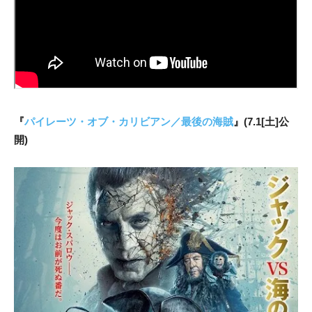
『
パイレーツ・オブ・カリビアン／最後の海賊
』(7.1[土]公
開)