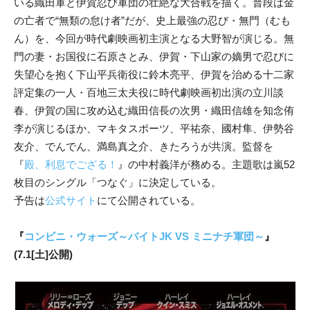
いる織田軍と伊賀忍び軍団の壮絶な大合戦を描く。普段は金
の亡者で“無類の怠け者”だが、史上最強の忍び・無門（むも
ん）を、今回が時代劇映画初主演となる大野智が演じる。無
門の妻・お国役に石原さとみ、伊賀・下山家の嫡男で忍びに
失望心を抱く下山平兵衛役に鈴木亮平、伊賀を治める十二家
評定集の一人・百地三太夫役に時代劇映画初出演の立川談
春、伊賀の国に攻め込む織田信長の次男・織田信雄を知念侑
李が演じるほか、マキタスポーツ、平祐奈、國村隼、伊勢谷
友介、でんでん、満島真之介、きたろうが共演。監督を
『
殿、利息でござる！
』の中村義洋が務める。主題歌は嵐52
枚目のシングル「つなぐ」に決定している。
予告は
公式サイト
にて公開されている。
『
コンビニ・ウォーズ～バイトJK VS ミニナチ軍団～
』
(7.1[土]公開)