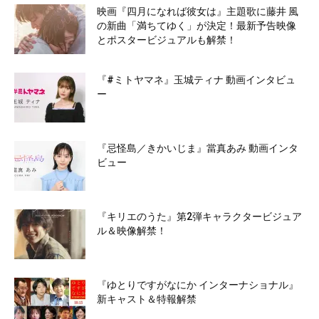
映画『四月になれば彼女は』主題歌に藤井 風
の新曲「満ちてゆく」が決定！最新予告映像
とポスタービジュアルも解禁！
『#ミトヤマネ』玉城ティナ 動画インタビュ
ー
『忌怪島／きかいじま』當真あみ 動画インタ
ビュー
『キリエのうた』第2弾キャラクタービジュア
ル＆映像解禁！
『ゆとりですがなにか インターナショナル』
新キャスト＆特報解禁