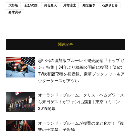
大野智
忍びの国
河合勇人
片寄涼太
知念侑李
石原さとみ
鈴木亮平
関連記事
思い出の復刻版ブルーレイ発売記念『トップガ
ン』特集｜34年ぶり続編公開前に復習！“幻の
TV吹替版”2種を初収録、豪華ブックレット＆ア
ウターケースがアツい！
オーランド・ブルーム、クリス・ヘムズワース
ら来日ゲストがファンに感謝｜東京コミコン
2019閉幕
オーランド・ブルームが復讐の鬼と化す！『復
讐の十字架』予告編