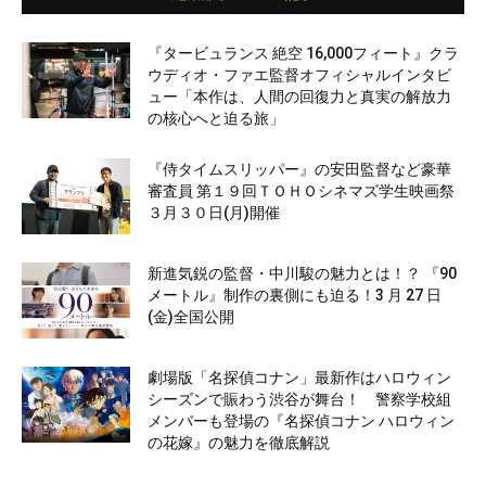
『タービュランス 絶空 16,000フィート』クラ
ウディオ・ファエ監督オフィシャルインタビ
ュー「本作は、人間の回復力と真実の解放力
の核心へと迫る旅」
『侍タイムスリッパー』の安田監督など豪華
審査員 第１９回ＴＯＨＯシネマズ学生映画祭
３月３０日(月)開催
新進気鋭の監督・中川駿の魅力とは！？ 『90
メートル』制作の裏側にも迫る！3 月 27 日
(金)全国公開
劇場版「名探偵コナン」最新作はハロウィン
シーズンで賑わう渋谷が舞台！ 警察学校組
メンバーも登場の『名探偵コナン ハロウィン
の花嫁』の魅力を徹底解説