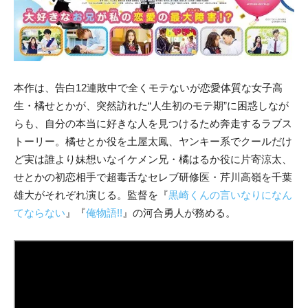
本作は、告白12連敗中で全くモテないが恋愛体質な女子高
生・橘せとかが、突然訪れた“人生初のモテ期”に困惑しなが
らも、自分の本当に好きな人を見つけるため奔走するラブス
トーリー。橘せとか役を土屋太鳳、ヤンキー系でクールだけ
ど実は誰より妹想いなイケメン兄・橘はるか役に片寄涼太、
せとかの初恋相手で超毒舌なセレブ研修医・芹川高嶺を千葉
雄大がそれぞれ演じる。監督を『
黒崎くんの言いなりになん
てならない
』『
俺物語!!
』の河合勇人が務める。