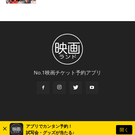
No.1映画チケット予約アプリ
アプリでカンタン予約！
開く
© Copyright 2018 Eigaland, inc. All Rights Reserved.
試写会・グッズが当たる♪