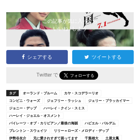
この記事が気に入ったら
いいね ! しよう
シェアする
ツイートする
Twitter で
タグ
オーランド・ブルーム
カヤ・スコデラーリオ
コンビニ・ウォーズ
ジェフリー・ラッシュ
ジェリー・ブラッカイマー
ジョニー・デップ
ハーレイ・クイン・スミス
ハーレイ・ジョエル・オスメント
パイレーツ・オブ・カリビアン／最後の海賊
ハビエル・バルデム
ブレントン・スウェイツ
リリー＝ローズ・メロディ・デップ
伊勢谷友介
兄に愛されすぎて困ってます
千葉雄大
土屋太鳳