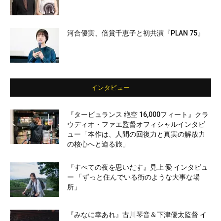
河合優実、倍賞千恵子と初共演『PLAN 75』
インタビュー
『タービュランス 絶空 16,000フィート』クラ
ウディオ・ファエ監督オフィシャルインタビ
ュー「本作は、人間の回復力と真実の解放力
の核心へと迫る旅」
『すべての夜を思いだす』見上 愛 インタビュ
ー 「ずっと住んでいる街のような大事な場
所」
『みなに幸あれ』古川琴音＆下津優太監督 イ