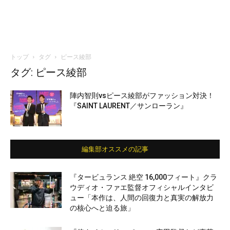
トップ
タグ
ピース綾部
タグ: ピース綾部
陣内智則vsピース綾部がファッション対決！
『SAINT LAURENT／サンローラン』
編集部オススメの記事
『タービュランス 絶空 16,000フィート』クラ
ウディオ・ファエ監督オフィシャルインタビ
ュー「本作は、人間の回復力と真実の解放力
の核心へと迫る旅」