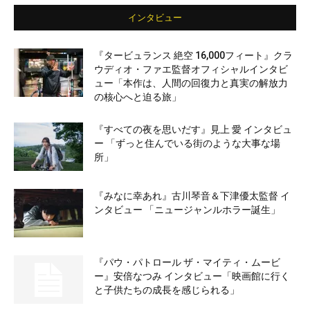
インタビュー
『タービュランス 絶空 16,000フィート』クラ
ウディオ・ファエ監督オフィシャルインタビ
ュー「本作は、人間の回復力と真実の解放力
の核心へと迫る旅」
『すべての夜を思いだす』見上 愛 インタビュ
ー 「ずっと住んでいる街のような大事な場
所」
『みなに幸あれ』古川琴音＆下津優太監督 イ
ンタビュー 「ニュージャンルホラー誕生」
『パウ・パトロール ザ・マイティ・ムービ
ー』安倍なつみ インタビュー「映画館に行く
と子供たちの成長を感じられる」