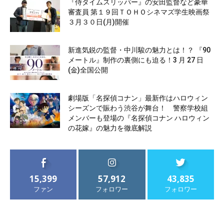
『侍タイムスリッパー』の安田監督など豪華
審査員 第１９回ＴＯＨＯシネマズ学生映画祭
３月３０日(月)開催
新進気鋭の監督・中川駿の魅力とは！？ 『90
メートル』制作の裏側にも迫る！3 月 27 日
(金)全国公開
劇場版「名探偵コナン」最新作はハロウィン
シーズンで賑わう渋谷が舞台！ 警察学校組
メンバーも登場の『名探偵コナン ハロウィン
の花嫁』の魅力を徹底解説
15,399
57,912
43,835
ファン
フォロワー
フォロワー