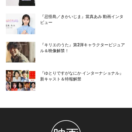
『忌怪島／きかいじま』當真あみ 動画インタ
ビュー
『キリエのうた』第2弾キャラクタービジュア
ル＆映像解禁！
『ゆとりですがなにか インターナショナル』
新キャスト＆特報解禁