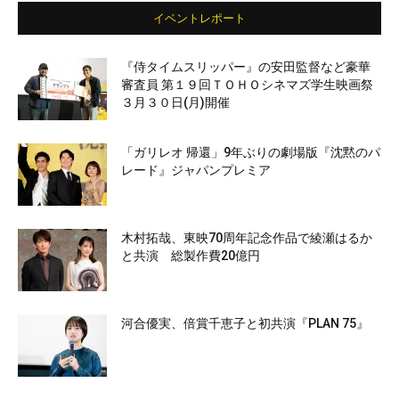
イベントレポート
『侍タイムスリッパー』の安田監督など豪華
審査員 第１９回ＴＯＨＯシネマズ学生映画祭
３月３０日(月)開催
「ガリレオ 帰還」9年ぶりの劇場版『沈黙のパ
レード』ジャパンプレミア
木村拓哉、東映70周年記念作品で綾瀬はるか
と共演 総製作費20億円
河合優実、倍賞千恵子と初共演『PLAN 75』