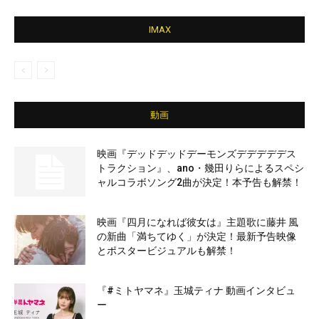
IMAX
動画
映画『デッドデッドデーモンズデデデデデス
トラクション』、ano・幾田りらによるスペシ
ャルコラボソング2曲が決定！本予告も解禁！
映画『四月になれば彼女は』主題歌に藤井 風
の新曲「満ちてゆく」が決定！最新予告映像
とポスタービジュアルも解禁！
『#ミトヤマネ』玉城ティナ 動画インタビュ
ー