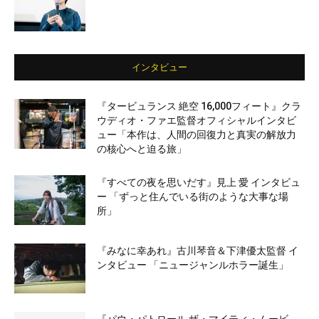
インタビュー
『タービュランス 絶空 16,000フィート』クラ
ウディオ・ファエ監督オフィシャルインタビ
ュー「本作は、人間の回復力と真実の解放力
の核心へと迫る旅」
『すべての夜を思いだす』見上 愛 インタビュ
ー 「ずっと住んでいる街のような大事な場
所」
『みなに幸あれ』古川琴音＆下津優太監督 イ
ンタビュー 「ニュージャンルホラー誕生」