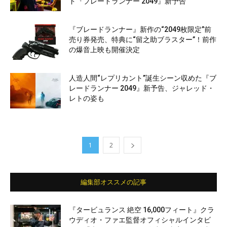
ド『ブレードランナー 2049』新予告
『ブレードランナー』新作の“2049枚限定”前
売り券発売、特典に“留之助ブラスター”！前作
の爆音上映も開催決定
人造人間“レプリカント”誕生シーン収めた『ブ
レードランナー 2049』新予告、ジャレッド・
レトの姿も
1
2
編集部オススメの記事
『タービュランス 絶空 16,000フィート』クラ
ウディオ・ファエ監督オフィシャルインタビ