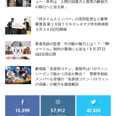
ュー「本作は、人間の回復力と真実の解放力
の核心へと迫る旅」
『侍タイムスリッパー』の安田監督など豪華
審査員 第１９回ＴＯＨＯシネマズ学生映画祭
３月３０日(月)開催
新進気鋭の監督・中川駿の魅力とは！？ 『90
メートル』制作の裏側にも迫る！3 月 27 日
(金)全国公開
劇場版「名探偵コナン」最新作はハロウィン
シーズンで賑わう渋谷が舞台！ 警察学校組
メンバーも登場の『名探偵コナン ハロウィン
の花嫁』の魅力を徹底解説
15,399
57,912
43,835
ファン
フォロワー
フォロワー