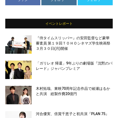
イベントレポート
『侍タイムスリッパー』の安田監督など豪華
審査員 第１９回ＴＯＨＯシネマズ学生映画祭
３月３０日(月)開催
「ガリレオ 帰還」9年ぶりの劇場版『沈黙のパ
レード』ジャパンプレミア
木村拓哉、東映70周年記念作品で綾瀬はるか
と共演 総製作費20億円
河合優実、倍賞千恵子と初共演『PLAN 75』