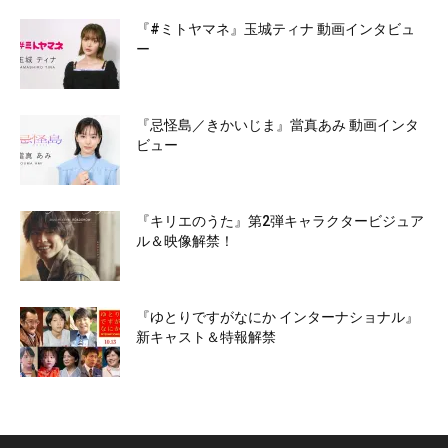
『#ミトヤマネ』玉城ティナ 動画インタビュ
ー
『忌怪島／きかいじま』當真あみ 動画インタ
ビュー
『キリエのうた』第2弾キャラクタービジュア
ル＆映像解禁！
『ゆとりですがなにか インターナショナル』
新キャスト＆特報解禁