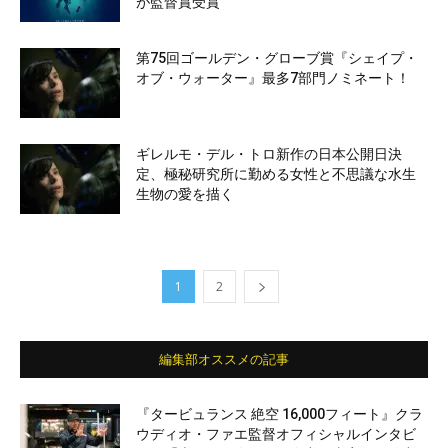
が監督賞受賞
第75回ゴールデン・グローブ賞『シェイプ・
オブ・ウォーター』最多7部門ノミネート！
ギレルモ・デル・トロ新作の日本公開日決
定、極秘研究所に勤める女性と不思議な水生
生物の愛を描く
1
2
編集部オススメの記事
『タービュランス 絶空 16,000フィート』クラ
ウディオ・ファエ監督オフィシャルインタビ