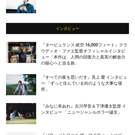
インタビュー
『タービュランス 絶空 16,000フィート』クラ
ウディオ・ファエ監督オフィシャルインタビ
ュー「本作は、人間の回復力と真実の解放力
の核心へと迫る旅」
『すべての夜を思いだす』見上 愛 インタビュ
ー 「ずっと住んでいる街のような大事な場
所」
『みなに幸あれ』古川琴音＆下津優太監督 イ
ンタビュー 「ニュージャンルホラー誕生」