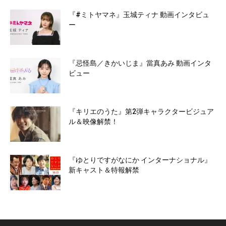
『#ミトヤマネ』玉城ティナ 動画インタビュ
ー
『忌怪島／きかいじま』當真あみ 動画インタ
ビュー
『キリエのうた』第2弾キャラクタービジュア
ル＆映像解禁！
『ゆとりですがなにか インターナショナル』
新キャスト＆特報解禁