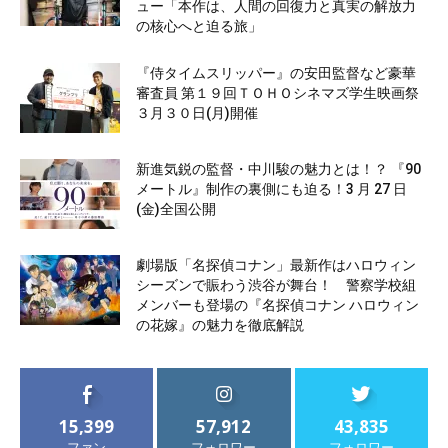
ュー「本作は、人間の回復力と真実の解放力
の核心へと迫る旅」
『侍タイムスリッパー』の安田監督など豪華
審査員 第１９回ＴＯＨＯシネマズ学生映画祭
３月３０日(月)開催
新進気鋭の監督・中川駿の魅力とは！？ 『90
メートル』制作の裏側にも迫る！3 月 27 日
(金)全国公開
劇場版「名探偵コナン」最新作はハロウィン
シーズンで賑わう渋谷が舞台！ 警察学校組
メンバーも登場の『名探偵コナン ハロウィン
の花嫁』の魅力を徹底解説
15,399
57,912
43,835
ファン
フォロワー
フォロワー