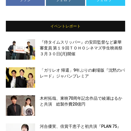
イベントレポート
『侍タイムスリッパー』の安田監督など豪華
審査員 第１９回ＴＯＨＯシネマズ学生映画祭
３月３０日(月)開催
「ガリレオ 帰還」9年ぶりの劇場版『沈黙のパ
レード』ジャパンプレミア
木村拓哉、東映70周年記念作品で綾瀬はるか
と共演 総製作費20億円
河合優実、倍賞千恵子と初共演『PLAN 75』