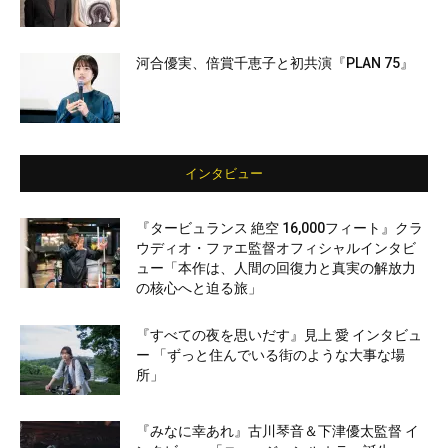
河合優実、倍賞千恵子と初共演『PLAN 75』
インタビュー
『タービュランス 絶空 16,000フィート』クラ
ウディオ・ファエ監督オフィシャルインタビ
ュー「本作は、人間の回復力と真実の解放力
の核心へと迫る旅」
『すべての夜を思いだす』見上 愛 インタビュ
ー 「ずっと住んでいる街のような大事な場
所」
『みなに幸あれ』古川琴音＆下津優太監督 イ