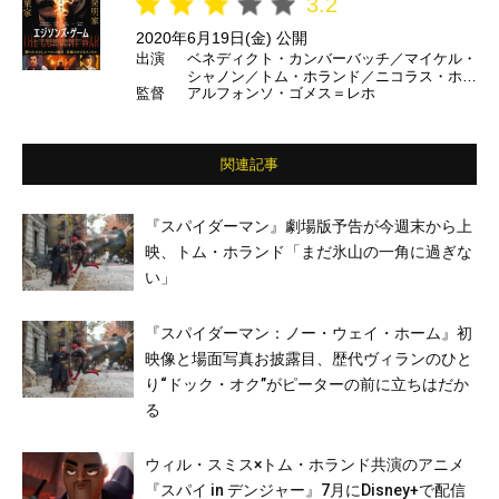
3.2
2020年6月19日(金) 公開
出演
ベネディクト・カンバーバッチ／マイケル・
シャノン／トム・ホランド／ニコラス・ホル
監督
アルフォンソ・ゴメス＝レホ
ト ほか
関連記事
『スパイダーマン』劇場版予告が今週末から上
映、トム・ホランド「まだ氷山の一角に過ぎな
い」
『スパイダーマン：ノー・ウェイ・ホーム』初
映像と場面写真お披露目、歴代ヴィランのひと
り“ドック・オク”がピーターの前に立ちはだか
る
ウィル・スミス×トム・ホランド共演のアニメ
『スパイ in デンジャー』7月にDisney+で配信