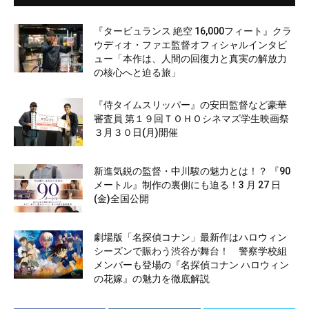
『タービュランス 絶空 16,000フィート』クラ
ウディオ・ファエ監督オフィシャルインタビ
ュー「本作は、人間の回復力と真実の解放力
の核心へと迫る旅」
『侍タイムスリッパー』の安田監督など豪華
審査員 第１９回ＴＯＨＯシネマズ学生映画祭
３月３０日(月)開催
新進気鋭の監督・中川駿の魅力とは！？ 『90
メートル』制作の裏側にも迫る！3 月 27 日
(金)全国公開
劇場版「名探偵コナン」最新作はハロウィン
シーズンで賑わう渋谷が舞台！ 警察学校組
メンバーも登場の『名探偵コナン ハロウィン
の花嫁』の魅力を徹底解説