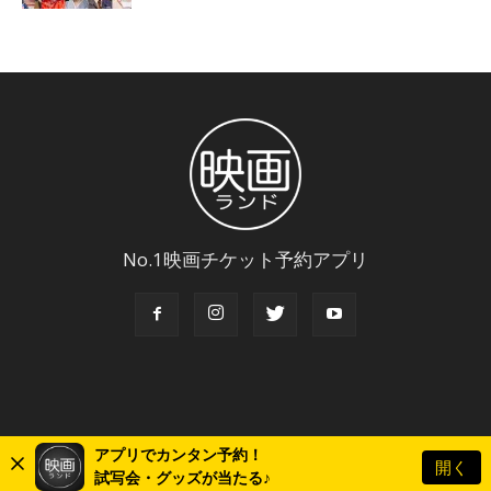
No.1映画チケット予約アプリ
アプリでカンタン予約！
開く
© Copyright 2018 Eigaland, inc. All Rights Reserved.
試写会・グッズが当たる♪