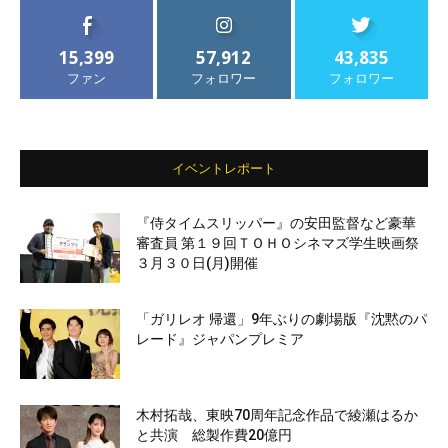
15,399
57,912
43,835
ファン
フォロワー
フォロワー
イベントレポート
『侍タイムスリッパー』の安田監督など豪華
審査員 第１９回ＴＯＨＯシネマズ学生映画祭
３月３０日(月)開催
「ガリレオ 帰還」9年ぶりの劇場版『沈黙のパ
レード』ジャパンプレミア
木村拓哉、東映70周年記念作品で綾瀬はるか
と共演 総製作費20億円