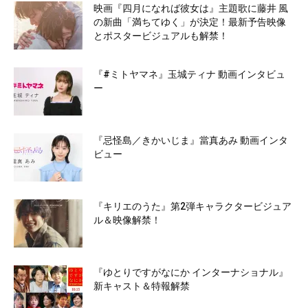
映画『四月になれば彼女は』主題歌に藤井 風
の新曲「満ちてゆく」が決定！最新予告映像
とポスタービジュアルも解禁！
『#ミトヤマネ』玉城ティナ 動画インタビュ
ー
『忌怪島／きかいじま』當真あみ 動画インタ
ビュー
『キリエのうた』第2弾キャラクタービジュア
ル＆映像解禁！
『ゆとりですがなにか インターナショナル』
新キャスト＆特報解禁