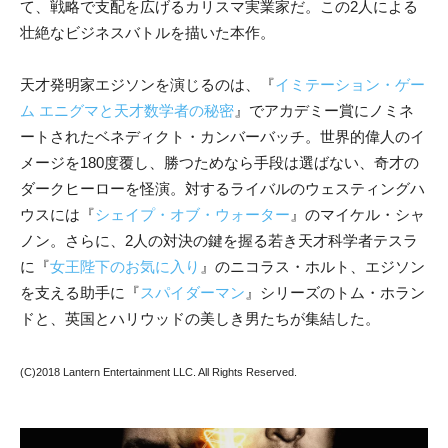
て、戦略で支配を広げるカリスマ実業家だ。この2人による
壮絶なビジネスバトルを描いた本作。
天才発明家エジソンを演じるのは、『
イミテーション・ゲー
ム エニグマと天才数学者の秘密
』でアカデミー賞にノミネ
ートされたベネディクト・カンバーバッチ。世界的偉人のイ
メージを180度覆し、勝つためなら手段は選ばない、奇才の
ダークヒーローを怪演。対するライバルのウェスティングハ
ウスには『
シェイプ・オブ・ウォーター
』のマイケル・シャ
ノン。さらに、2人の対決の鍵を握る若き天才科学者テスラ
に『
女王陛下のお気に入り
』のニコラス・ホルト、エジソン
を支える助手に『
スパイダーマン
』シリーズのトム・ホラン
ドと、英国とハリウッドの美しき男たちが集結した。
(C)2018 Lantern Entertainment LLC. All Rights Reserved.