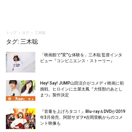
トップ
タグ
三木聡
タグ: 三木聡
「映画館で”変”な体験を」三木聡 監督インタ
ビュー『コンビニエンス・ストーリー』
Hey! Say! JUMP山田涼介がコメディ映画に初
挑戦、ヒロインに土屋太鳳『大怪獣のあとし
まつ』製作決定
『音量を上げろタコ！』Blu-ray＆DVDが2019
年3月発売、阿部サダヲ×吉岡里帆からのコメ
ント映像も