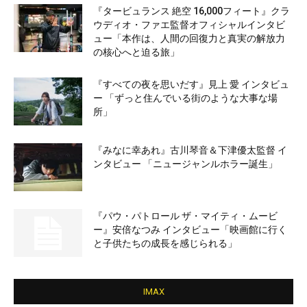
『タービュランス 絶空 16,000フィート』クラ
ウディオ・ファエ監督オフィシャルインタビ
ュー「本作は、人間の回復力と真実の解放力
の核心へと迫る旅」
『すべての夜を思いだす』見上 愛 インタビュ
ー 「ずっと住んでいる街のような大事な場
所」
『みなに幸あれ』古川琴音＆下津優太監督 イ
ンタビュー 「ニュージャンルホラー誕生」
『パウ・パトロール ザ・マイティ・ムービ
ー』安倍なつみ インタビュー「映画館に行く
と子供たちの成長を感じられる」
IMAX