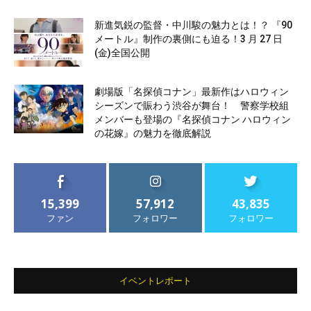
新進気鋭の監督・中川駿の魅力とは！？ 『90
メートル』制作の裏側にも迫る！3 月 27 日
(金)全国公開
劇場版「名探偵コナン」最新作はハロウィン
シーズンで賑わう渋谷が舞台！ 警察学校組
メンバーも登場の『名探偵コナン ハロウィン
の花嫁』の魅力を徹底解説
15,399
57,912
43,835
ファン
フォロワー
フォロワー
イベントレポート