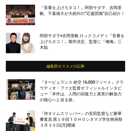
『音量を上げろタコ！』阿部サダヲ、吉岡里
帆、千葉雄大が大絶叫の“応援団風”自己紹介！
阿部サダヲ×吉岡里帆 ロックコメディ『音量を
上げろタコ！』製作決定、監督に『俺俺』三
木聡
編集部オススメの記事
『タービュランス 絶空 16,000フィート』クラ
ウディオ・ファエ監督オフィシャルインタビ
ュー「本作は、人間の回復力と真実の解放力
の核心へと迫る旅」
『侍タイムスリッパー』の安田監督など豪華
審査員 第１９回ＴＯＨＯシネマズ学生映画祭
３月３０日(月)開催