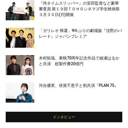
『侍タイムスリッパー』の安田監督など豪華
審査員 第１９回ＴＯＨＯシネマズ学生映画祭
３月３０日(月)開催
「ガリレオ 帰還」9年ぶりの劇場版『沈黙のパ
レード』ジャパンプレミア
木村拓哉、東映70周年記念作品で綾瀬はるか
と共演 総製作費20億円
河合優実、倍賞千恵子と初共演『PLAN 75』
インタビュー