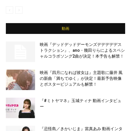
動画
映画『デッドデッドデーモンズデデデデデス
トラクション』、ano・幾田りらによるスペシ
ャルコラボソング2曲が決定！本予告も解禁！
映画『四月になれば彼女は』主題歌に藤井 風
の新曲「満ちてゆく」が決定！最新予告映像
とポスタービジュアルも解禁！
『#ミトヤマネ』玉城ティナ 動画インタビュ
ー
『忌怪島／きかいじま』當真あみ 動画インタ