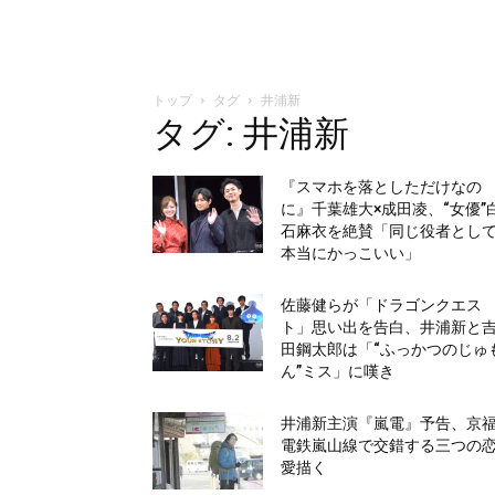
トップ
タグ
井浦新
タグ: 井浦新
『スマホを落としただけなの
に』千葉雄大×成田凌、“女優”
石麻衣を絶賛「同じ役者とし
本当にかっこいい」
佐藤健らが「ドラゴンクエス
ト」思い出を告白、井浦新と
田鋼太郎は「“ふっかつのじゅ
ん”ミス」に嘆き
井浦新主演『嵐電』予告、京
電鉄嵐山線で交錯する三つの
愛描く