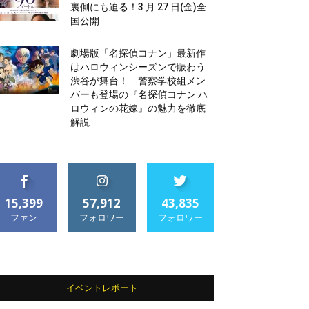
裏側にも迫る！3 月 27 日(金)全
国公開
劇場版「名探偵コナン」最新作
はハロウィンシーズンで賑わう
渋谷が舞台！ 警察学校組メン
バーも登場の『名探偵コナン ハ
ロウィンの花嫁』の魅力を徹底
解説
15,399
57,912
43,835
ファン
フォロワー
フォロワー
イベントレポート