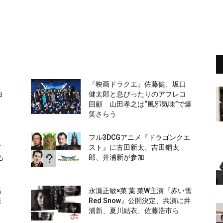
『映画ドラクエ』佐藤健、坂口
白
健太郎と息ぴったりのアフレコ
て
回顧 山田孝之は“風邪気味”で爆
笑さらう
フル3DCGアニメ『ドラゴンクエ
吉
スト』に古田新太、吉田鋼太
も
郎、井浦新が参加
福
永瀬正敏×菜 葉 菜W主演『赤い雪
恋
Red Snow』公開決定、共演に井
浦新、夏川結衣、佐藤浩市ら