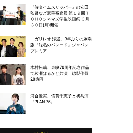
『侍タイムスリッパー』の安田
監督など豪華審査員 第１９回Ｔ
ＯＨＯシネマズ学生映画祭 ３月
３０日(月)開催
「ガリレオ 帰還」9年ぶりの劇場
版『沈黙のパレード』ジャパン
プレミア
木村拓哉、東映70周年記念作品
で綾瀬はるかと共演 総製作費
20億円
河合優実、倍賞千恵子と初共演
『PLAN 75』