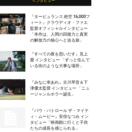
インタビュー
『タービュランス 絶空 16,000フ
ィート』クラウディオ・ファエ
監督オフィシャルインタビュー
「本作は、人間の回復力と真実
の解放力の核心へと迫る旅」
『すべての夜を思いだす』見上
愛 インタビュー 「ずっと住んで
いる街のような大事な場所」
『みなに幸あれ』古川琴音＆下
津優太監督 インタビュー 「ニュ
ージャンルホラー誕生」
『パウ・パトロール ザ・マイテ
ィ・ムービー』安倍なつみ イン
タビュー「映画館に行くと子供
たちの成長を感じられる」