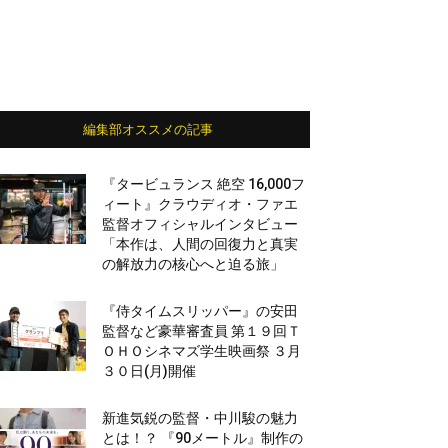
編集部オススメの記事
『タービュランス 絶空 16,000フ
ィート』クラウディオ・ファエ
監督オフィシャルインタビュー
「本作は、人間の回復力と真実
の解放力の核心へと迫る旅」
『侍タイムスリッパー』の安田
監督など豪華審査員 第１９回Ｔ
ＯＨＯシネマズ学生映画祭 ３月
３０日(月)開催
新進気鋭の監督・中川駿の魅力
とは！？ 『90メートル』制作の