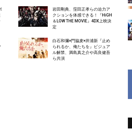
ポ
岩田剛典、窪田正孝らの迫力ア
表
クションを体感できる！『HiGH
ー
＆LOW THE MOVIE』4DX上映決
定
、
白石和彌×門脇麦×井浦新『止め
曽
られるか、俺たちを』ビジュア
ル解禁、満島真之介や高良健吾
ら共演