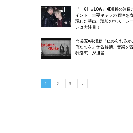
『HiGH＆LOW』4DX版の注目
イント｜主要キャラの個性を
現した演出、琥珀のラストシ
ンは大注目！
門脇麦×井浦新『止められるか
俺たちを』予告解禁、音楽を
我部恵一が担当
1
2
3