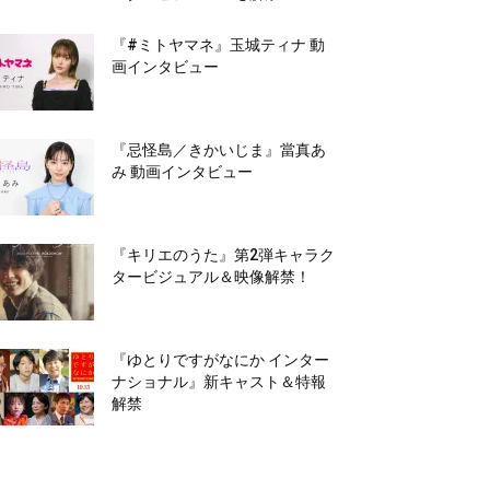
『#ミトヤマネ』玉城ティナ 動
画インタビュー
『忌怪島／きかいじま』當真あ
み 動画インタビュー
『キリエのうた』第2弾キャラク
タービジュアル＆映像解禁！
『ゆとりですがなにか インター
ナショナル』新キャスト＆特報
解禁